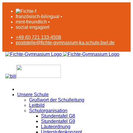
französisch-bilingual •
mint-freundlich •
sozial engagiert
+49 (0) 721 133-4508
poststelle@fichte-gymnasium-ka.schule.bwl.de
Unsere Schule
Grußwort der Schulleitung
Leitbild
Schulorganisation
Stundentafel G8
Stundentafel G9
Läuteordnung
Unterstufenkonzept