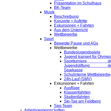
Präsentation im Schulhaus
BK-Team
Musik
Beschreibung
Konzerte + Auftritte
Exkursionen + Fahrten
Aus dem Unterricht
Wettbewerbe
Sport
Bewegte Pause und AGs
Wettbewerbe
Bundesjugendspiele
Jugend trainiert für Olympi
Sportturniere de
Jugendstiftung de
Sparkasse
Schulinterne Wettbewerbe
24h-Lauf (SMV)
Exkursionen + Fahrten
Ausflüge
Klassenfahrten
Studienfahrten
Ski-Tag am Feldberg
Spo-Team
Arbeitsgemeinschaften