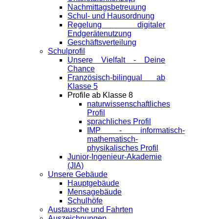
Nachmittagsbetreuung
Schul- und Hausordnung
Regelung digitaler
Endgeräte­nutzung
Geschäftsverteilung
Schulprofil
Unsere Vielfalt - Deine
Chance
Französisch-bilingual ab
Klasse 5
Profile ab Klasse 8
naturwissenschaftliches
Profil
sprachliches Profil
IMP - informatisch-
mathematisch-
physikalisches Profil
Junior-Ingenieur-Akademie
(JIA)
Unsere Gebäude
Hauptgebäude
Mensagebäude
Schulhöfe
Austausche und Fahrten
Auszeichnungen