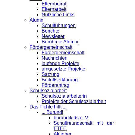
Elternbeirat
Elternarbeit
Nützliche Links
Alumni
Schulführungen
Berichte
Newsletter
Berühmte Alumni
Förder­gemeinschaft
Fördergemeinschaft
Nachrichten
laufende Projekte
umgesetzte Projekte
Satzung
Beitrittserklärung
Förderantrag
Schul­sozialarbeit
Schulsozialarbeiterin
Projekte der Schulsozialarbeit
Das Fichte hilft ...
... Burundi
burundikids e. V.
Schulfreundschaft mit der
ETEE
Aktionen