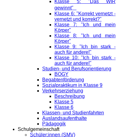
Klasse 5: "Das WIR
gewinnt"
Klasse 6: "Korrekt vernetzt -
vernetzt und korrekt?"
Klasse 7: "Ich und mein
Körper"
Klasse 8: "Ich und mein
Körper"
Klasse 9: "Ich bin stark -
auch für andere!"
Klasse 10: "Ich bin stark -
auch für andere!"
Studien- und Berufsorientierung
BOGY
Begabtenförderung
Sozialpraktikum in Klasse 9
Verkehrserziehung
Beschreibung
Klasse 5
Klasse 6
Klassen- und Studienfahrten
Auslandsaufenthalte
Pädagogik
Schulgemeinschaft
Schüler:innen (SMV)