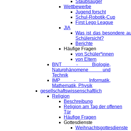
Staubsauger
Wettbewerbe
Jugend forscht
Schul-Robotik-Cup
First Lego League
JIA
Was ist das besondere a
Schülersicht?
Berichte
Häufige Fragen
von Schüler*innen
von Eltern
BNT - Biologie,
Naturphänomene und
Technik
IMP - Informatik,
Mathematik, Physik
gesellschaftswissenschaftlich
Religion
Beschreibung
Religion am Tag der offenen
Tür
Häufige Fragen
Gottesdienste
Weihnachtsgottesdienste