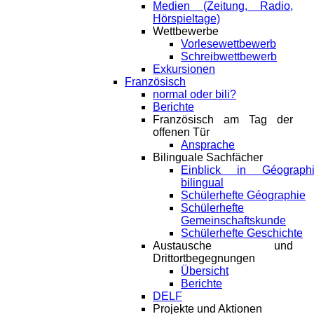
Medien (Zeitung, Radio,
Hörspieltage)
Wettbewerbe
Vorlesewettbewerb
Schreibwettbewerb
Exkursionen
Französisch
normal oder bili?
Berichte
Französisch am Tag der
offenen Tür
Ansprache
Bilinguale Sachfächer
Einblick in Géograph
bilingual
Schülerhefte Géographie
Schülerhefte
Gemeinschaftskunde
Schülerhefte Geschichte
Austausche und
Drittortbegegnungen
Übersicht
Berichte
DELF
Projekte und Aktionen