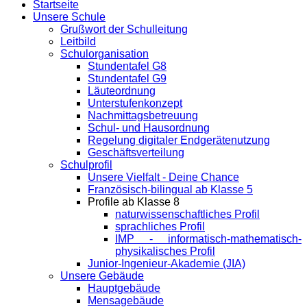
Startseite
Unsere Schule
Grußwort der Schulleitung
Leitbild
Schulorganisation
Stundentafel G8
Stundentafel G9
Läuteordnung
Unterstufenkonzept
Nachmittagsbetreuung
Schul- und Hausordnung
Regelung digitaler Endgeräte­nutzung
Geschäftsverteilung
Schulprofil
Unsere Vielfalt - Deine Chance
Französisch-bilingual ab Klasse 5
Profile ab Klasse 8
naturwissenschaftliches Profil
sprachliches Profil
IMP - informatisch-mathematisch-
physikalisches Profil
Junior-Ingenieur-Akademie (JIA)
Unsere Gebäude
Hauptgebäude
Mensagebäude