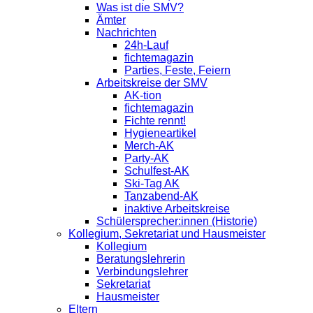
Was ist die SMV?
Ämter
Nachrichten
24h-Lauf
fichtemagazin
Parties, Feste, Feiern
Arbeitskreise der SMV
AK-tion
fichtemagazin
Fichte rennt!
Hygieneartikel
Merch-AK
Party-AK
Schulfest-AK
Ski-Tag AK
Tanzabend-AK
inaktive Arbeitskreise
Schülersprecher:innen (Historie)
Kollegium, Sekretariat und Hausmeister
Kollegium
Beratungslehrerin
Verbindungslehrer
Sekretariat
Hausmeister
Eltern