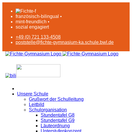
französisch-bilingual •
mint-freundlich •
sozial engagiert
+49 (0) 721 133-4508
poststelle@fichte-gymnasium-ka.schule.bwl.de
Unsere Schule
Grußwort der Schulleitung
Leitbild
Schulorganisation
Stundentafel G8
Stundentafel G9
Läuteordnung
Unterstufenkonzept