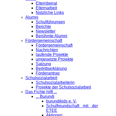
Elternbeirat
Elternarbeit
Nützliche Links
Alumni
Schulführungen
Berichte
Newsletter
Berühmte Alumni
Förder­gemeinschaft
Fördergemeinschaft
Nachrichten
laufende Projekte
umgesetzte Projekte
Satzung
Beitrittserklärung
Förderantrag
Schul­sozialarbeit
Schulsozialarbeiterin
Projekte der Schulsozialarbeit
Das Fichte hilft ...
... Burundi
burundikids e. V.
Schulfreundschaft mit der
ETEE
Aktionen