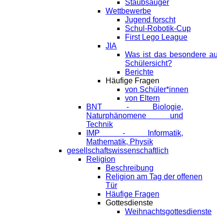
Staubsauger
Wettbewerbe
Jugend forscht
Schul-Robotik-Cup
First Lego League
JIA
Was ist das besondere a
Schülersicht?
Berichte
Häufige Fragen
von Schüler*innen
von Eltern
BNT - Biologie,
Naturphänomene und
Technik
IMP - Informatik,
Mathematik, Physik
gesellschaftswissenschaftlich
Religion
Beschreibung
Religion am Tag der offenen
Tür
Häufige Fragen
Gottesdienste
Weihnachtsgottesdienste