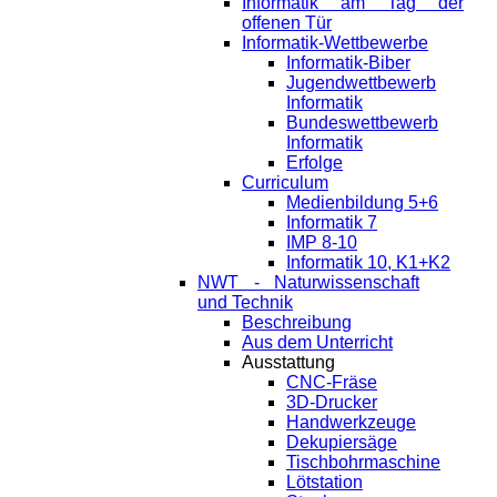
Informatik am Tag der
offenen Tür
Informatik-Wettbewerbe
Informatik-Biber
Jugendwettbewerb
Informatik
Bundeswettbewerb
Informatik
Erfolge
Curriculum
Medienbildung 5+6
Informatik 7
IMP 8-10
Informatik 10, K1+K2
NWT - Naturwissenschaft
und Technik
Beschreibung
Aus dem Unterricht
Ausstattung
CNC-Fräse
3D-Drucker
Handwerkzeuge
Dekupiersäge
Tischbohrmaschine
Lötstation