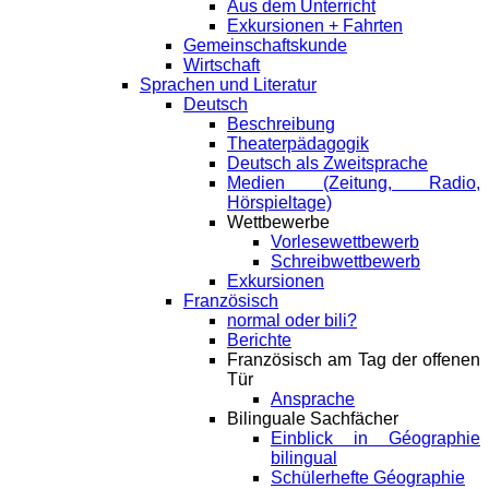
Aus dem Unterricht
Exkursionen + Fahrten
Gemeinschaftskunde
Wirtschaft
Sprachen und Literatur
Deutsch
Beschreibung
Theaterpädagogik
Deutsch als Zweitsprache
Medien (Zeitung, Radio,
Hörspieltage)
Wettbewerbe
Vorlesewettbewerb
Schreibwettbewerb
Exkursionen
Französisch
normal oder bili?
Berichte
Französisch am Tag der offenen
Tür
Ansprache
Bilinguale Sachfächer
Einblick in Géographie
bilingual
Schülerhefte Géographie