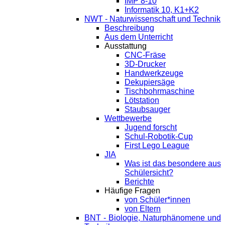
IMP 8-10
Informatik 10, K1+K2
NWT - Naturwissenschaft und Technik
Beschreibung
Aus dem Unterricht
Ausstattung
CNC-Fräse
3D-Drucker
Handwerkzeuge
Dekupiersäge
Tischbohrmaschine
Lötstation
Staubsauger
Wettbewerbe
Jugend forscht
Schul-Robotik-Cup
First Lego League
JIA
Was ist das besondere aus
Schülersicht?
Berichte
Häufige Fragen
von Schüler*innen
von Eltern
BNT - Biologie, Naturphänomene und