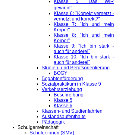
Klasse 5: "Das WIR
gewinnt"
Klasse 6: "Korrekt vernetzt -
vernetzt und korrekt?"
Klasse 7: "Ich und mein
Körper"
Klasse 8: "Ich und mein
Körper"
Klasse 9: "Ich bin stark -
auch für andere!"
Klasse 10: "Ich bin stark -
auch für andere!"
Studien- und Berufsorientierung
BOGY
Begabtenförderung
Sozialpraktikum in Klasse 9
Verkehrserziehung
Beschreibung
Klasse 5
Klasse 6
Klassen- und Studienfahrten
Auslandsaufenthalte
Pädagogik
Schulgemeinschaft
Schüler:innen (SMV)