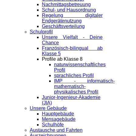
Nachmittagsbetreuung
Schul- und Hausordnung
Regelung digitaler
Endgeräte­nutzung
Geschäftsverteilung
Schulprofil
Unsere Vielfalt - Deine
Chance
Französisch-bilingual ab
Klasse 5
Profile ab Klasse 8
naturwissenschaftliches
Profil
sprachliches Profil
IMP - informatisch-
mathematisch-
physikalisches Profil
Junior-Ingenieur-Akademie
(JIA)
Unsere Gebäude
Hauptgebäude
Mensagebäude
Schulhöfe
Austausche und Fahrten
Auszeichnungen