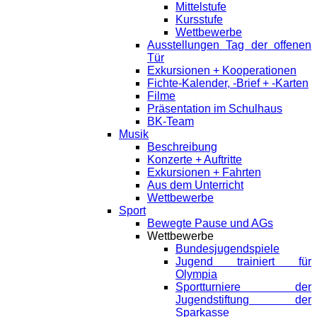
Mittelstufe
Kursstufe
Wettbewerbe
Ausstellungen Tag der offenen
Tür
Exkursionen + Kooperationen
Fichte-Kalender, -Brief + -Karten
Filme
Präsentation im Schulhaus
BK-Team
Musik
Beschreibung
Konzerte + Auftritte
Exkursionen + Fahrten
Aus dem Unterricht
Wettbewerbe
Sport
Bewegte Pause und AGs
Wettbewerbe
Bundesjugendspiele
Jugend trainiert für
Olympia
Sportturniere der
Jugendstiftung der
Sparkasse