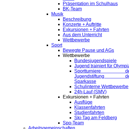
Präsentation im Schulhaus
BK-Team
Musik
Beschreibung
Konzerte + Auftritte
Exkursionen + Fahrten
Aus dem Unterricht
Wettbewerbe
Sport
Bewegte Pause und AGs
Wettbewerbe
Bundesjugendspiele
Jugend trainiert für Olympi
Sportturniere de
Jugendstiftung de
Sparkasse
Schulinterne Wettbewerbe
24h-Lauf (SMV)
Exkursionen + Fahrten
Ausflüge
Klassenfahrten
Studienfahrten
Ski-Tag am Feldberg
Spo-Team
Arbeitsgemeinschaften