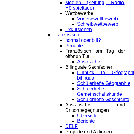
Medien (Zeitung, Radio,
Hörspieltage)
Wettbewerbe
Vorlesewettbewerb
Schreibwettbewerb
Exkursionen
Französisch
normal oder bili?
Berichte
Französisch am Tag der
offenen Tür
Ansprache
Bilinguale Sachfächer
Einblick in Géograph
bilingual
Schülerhefte Géographie
Schülerhefte
Gemeinschaftskunde
Schülerhefte Geschichte
Austausche und
Drittortbegegnungen
Übersicht
Berichte
DELF
Projekte und Aktionen