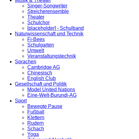
Musik & Theater
Singer-Songwriter
Streicherensemble
Theater
Schulchor
[placeholder] - Schulband
Naturwissenschaft und Technik
Fi-Bees
Schulgarten
Umwelt
Veranstaltungstechnik
Sprachen
Cambridge AG
Chinesisch
English Club
Gesellschaft und Politik
Model United Nations
Eine-Welt-Burundi-AG
Sport
Bewegte Pause
Fußball
Klettern
Rudern
Schach
Yoga