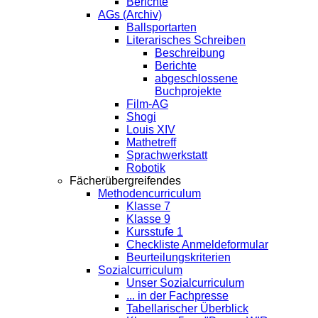
Berichte
AGs (Archiv)
Ballsportarten
Literarisches Schreiben
Beschreibung
Berichte
abgeschlossene
Buchprojekte
Film-AG
Shogi
Louis XIV
Mathetreff
Sprachwerkstatt
Robotik
Fächerübergreifendes
Methodencurriculum
Klasse 7
Klasse 9
Kursstufe 1
Checkliste Anmeldeformular
Beurteilungskriterien
Sozialcurriculum
Unser Sozialcurriculum
... in der Fachpresse
Tabellarischer Überblick