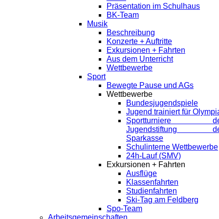
Präsentation im Schulhaus
BK-Team
Musik
Beschreibung
Konzerte + Auftritte
Exkursionen + Fahrten
Aus dem Unterricht
Wettbewerbe
Sport
Bewegte Pause und AGs
Wettbewerbe
Bundesjugendspiele
Jugend trainiert für Olympi
Sportturniere de
Jugendstiftung de
Sparkasse
Schulinterne Wettbewerbe
24h-Lauf (SMV)
Exkursionen + Fahrten
Ausflüge
Klassenfahrten
Studienfahrten
Ski-Tag am Feldberg
Spo-Team
Arbeitsgemeinschaften