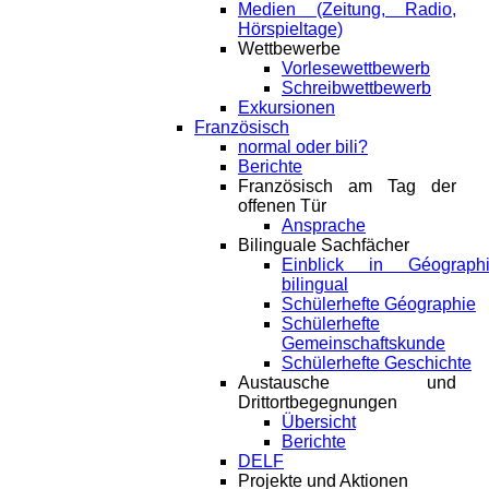
Medien (Zeitung, Radio,
Hörspieltage)
Wettbewerbe
Vorlesewettbewerb
Schreibwettbewerb
Exkursionen
Französisch
normal oder bili?
Berichte
Französisch am Tag der
offenen Tür
Ansprache
Bilinguale Sachfächer
Einblick in Géograph
bilingual
Schülerhefte Géographie
Schülerhefte
Gemeinschaftskunde
Schülerhefte Geschichte
Austausche und
Drittortbegegnungen
Übersicht
Berichte
DELF
Projekte und Aktionen