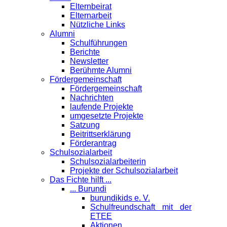
Elternbeirat
Elternarbeit
Nützliche Links
Alumni
Schulführungen
Berichte
Newsletter
Berühmte Alumni
Förder­gemeinschaft
Fördergemeinschaft
Nachrichten
laufende Projekte
umgesetzte Projekte
Satzung
Beitrittserklärung
Förderantrag
Schul­sozialarbeit
Schulsozialarbeiterin
Projekte der Schulsozialarbeit
Das Fichte hilft ...
... Burundi
burundikids e. V.
Schulfreundschaft mit der
ETEE
Aktionen