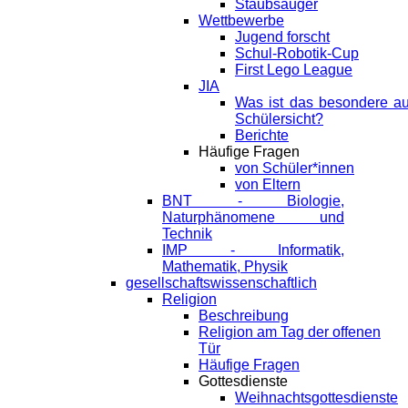
Staubsauger
Wettbewerbe
Jugend forscht
Schul-Robotik-Cup
First Lego League
JIA
Was ist das besondere a
Schülersicht?
Berichte
Häufige Fragen
von Schüler*innen
von Eltern
BNT - Biologie,
Naturphänomene und
Technik
IMP - Informatik,
Mathematik, Physik
gesellschaftswissenschaftlich
Religion
Beschreibung
Religion am Tag der offenen
Tür
Häufige Fragen
Gottesdienste
Weihnachtsgottesdienste