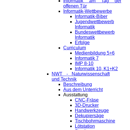
Informatik am Tag der
offenen Tür
Informatik-Wettbewerbe
Informatik-Biber
Jugendwettbewerb
Informatik
Bundeswettbewerb
Informatik
Erfolge
Curriculum
Medienbildung 5+6
Informatik 7
IMP 8-10
Informatik 10, K1+K2
NWT - Naturwissenschaft
und Technik
Beschreibung
Aus dem Unterricht
Ausstattung
CNC-Fräse
3D-Drucker
Handwerkzeuge
Dekupiersäge
Tischbohrmaschine
Lötstation