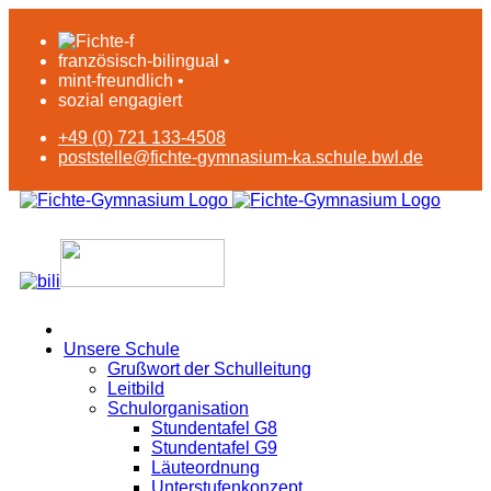
französisch-bilingual •
mint-freundlich •
sozial engagiert
+49 (0) 721 133-4508
poststelle@fichte-gymnasium-ka.schule.bwl.de
Unsere Schule
Grußwort der Schulleitung
Leitbild
Schulorganisation
Stundentafel G8
Stundentafel G9
Läuteordnung
Unterstufenkonzept