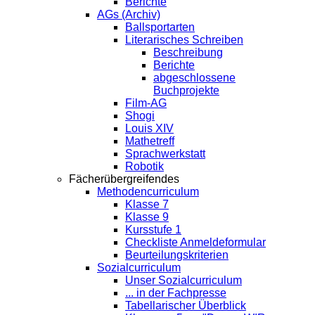
Berichte
AGs (Archiv)
Ballsportarten
Literarisches Schreiben
Beschreibung
Berichte
abgeschlossene
Buchprojekte
Film-AG
Shogi
Louis XIV
Mathetreff
Sprachwerkstatt
Robotik
Fächerübergreifendes
Methodencurriculum
Klasse 7
Klasse 9
Kursstufe 1
Checkliste Anmeldeformular
Beurteilungskriterien
Sozialcurriculum
Unser Sozialcurriculum
... in der Fachpresse
Tabellarischer Überblick