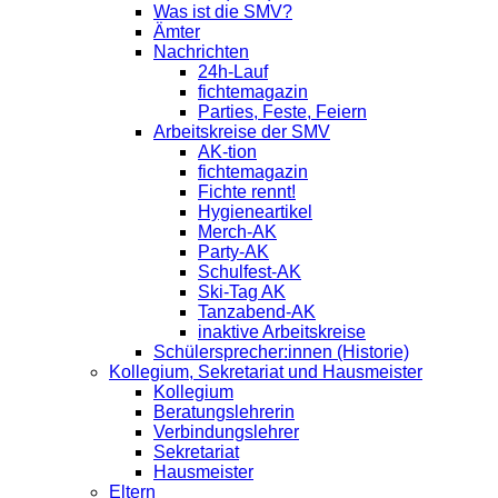
Was ist die SMV?
Ämter
Nachrichten
24h-Lauf
fichtemagazin
Parties, Feste, Feiern
Arbeitskreise der SMV
AK-tion
fichtemagazin
Fichte rennt!
Hygieneartikel
Merch-AK
Party-AK
Schulfest-AK
Ski-Tag AK
Tanzabend-AK
inaktive Arbeitskreise
Schülersprecher:innen (Historie)
Kollegium, Sekretariat und Hausmeister
Kollegium
Beratungslehrerin
Verbindungslehrer
Sekretariat
Hausmeister
Eltern