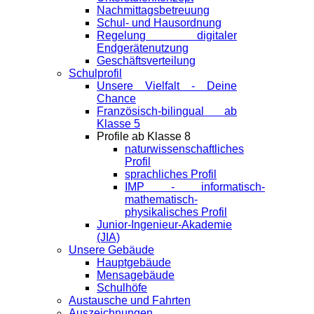
Nachmittagsbetreuung
Schul- und Hausordnung
Regelung digitaler
Endgeräte­nutzung
Geschäftsverteilung
Schulprofil
Unsere Vielfalt - Deine
Chance
Französisch-bilingual ab
Klasse 5
Profile ab Klasse 8
naturwissenschaftliches
Profil
sprachliches Profil
IMP - informatisch-
mathematisch-
physikalisches Profil
Junior-Ingenieur-Akademie
(JIA)
Unsere Gebäude
Hauptgebäude
Mensagebäude
Schulhöfe
Austausche und Fahrten
Auszeichnungen