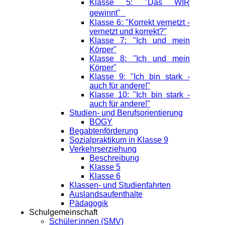
Klasse 5: "Das WIR
gewinnt"
Klasse 6: "Korrekt vernetzt -
vernetzt und korrekt?"
Klasse 7: "Ich und mein
Körper"
Klasse 8: "Ich und mein
Körper"
Klasse 9: "Ich bin stark -
auch für andere!"
Klasse 10: "Ich bin stark -
auch für andere!"
Studien- und Berufsorientierung
BOGY
Begabtenförderung
Sozialpraktikum in Klasse 9
Verkehrserziehung
Beschreibung
Klasse 5
Klasse 6
Klassen- und Studienfahrten
Auslandsaufenthalte
Pädagogik
Schulgemeinschaft
Schüler:innen (SMV)