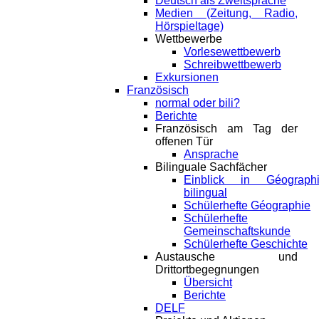
Deutsch als Zweitsprache
Medien (Zeitung, Radio,
Hörspieltage)
Wettbewerbe
Vorlesewettbewerb
Schreibwettbewerb
Exkursionen
Französisch
normal oder bili?
Berichte
Französisch am Tag der
offenen Tür
Ansprache
Bilinguale Sachfächer
Einblick in Géograph
bilingual
Schülerhefte Géographie
Schülerhefte
Gemeinschaftskunde
Schülerhefte Geschichte
Austausche und
Drittortbegegnungen
Übersicht
Berichte
DELF