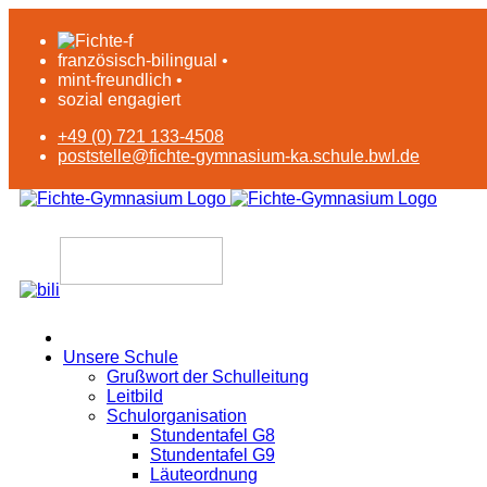
französisch-bilingual •
mint-freundlich •
sozial engagiert
+49 (0) 721 133-4508
poststelle@fichte-gymnasium-ka.schule.bwl.de
Unsere Schule
Grußwort der Schulleitung
Leitbild
Schulorganisation
Stundentafel G8
Stundentafel G9
Läuteordnung