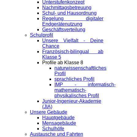
Unterstufenkonzept
Nachmittagsbetreuung
Schul- und Hausordnung
Regelung digitaler
Endgeräte­nutzung
Geschäftsverteilung
Schulprofil
Unsere Vielfalt - Deine
Chance
Französisch-bilingual ab
Klasse 5
Profile ab Klasse 8
naturwissenschaftliches
Profil
sprachliches Profil
IMP - informatisch-
mathematisch-
physikalisches Profil
Junior-Ingenieur-Akademie
(JIA)
Unsere Gebäude
Hauptgebäude
Mensagebäude
Schulhöfe
Austausche und Fahrten