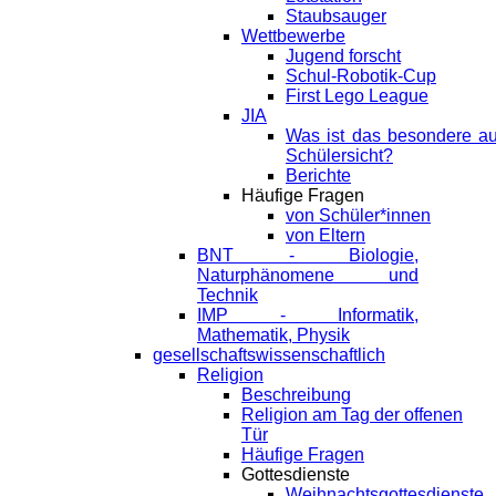
Staubsauger
Wettbewerbe
Jugend forscht
Schul-Robotik-Cup
First Lego League
JIA
Was ist das besondere a
Schülersicht?
Berichte
Häufige Fragen
von Schüler*innen
von Eltern
BNT - Biologie,
Naturphänomene und
Technik
IMP - Informatik,
Mathematik, Physik
gesellschaftswissenschaftlich
Religion
Beschreibung
Religion am Tag der offenen
Tür
Häufige Fragen
Gottesdienste
Weihnachtsgottesdienste