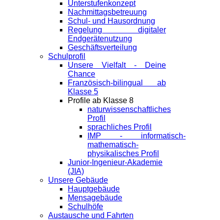
Unterstufenkonzept
Nachmittagsbetreuung
Schul- und Hausordnung
Regelung digitaler
Endgeräte­nutzung
Geschäftsverteilung
Schulprofil
Unsere Vielfalt - Deine
Chance
Französisch-bilingual ab
Klasse 5
Profile ab Klasse 8
naturwissenschaftliches
Profil
sprachliches Profil
IMP - informatisch-
mathematisch-
physikalisches Profil
Junior-Ingenieur-Akademie
(JIA)
Unsere Gebäude
Hauptgebäude
Mensagebäude
Schulhöfe
Austausche und Fahrten