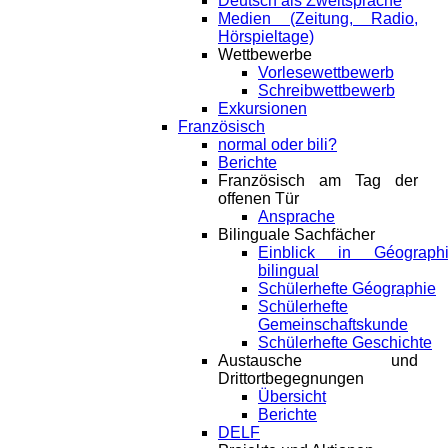
Deutsch als Zweitsprache
Medien (Zeitung, Radio,
Hörspieltage)
Wettbewerbe
Vorlesewettbewerb
Schreibwettbewerb
Exkursionen
Französisch
normal oder bili?
Berichte
Französisch am Tag der
offenen Tür
Ansprache
Bilinguale Sachfächer
Einblick in Géograph
bilingual
Schülerhefte Géographie
Schülerhefte
Gemeinschaftskunde
Schülerhefte Geschichte
Austausche und
Drittortbegegnungen
Übersicht
Berichte
DELF