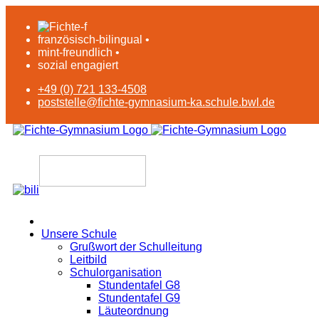
französisch-bilingual •
mint-freundlich •
sozial engagiert
+49 (0) 721 133-4508
poststelle@fichte-gymnasium-ka.schule.bwl.de
Unsere Schule
Grußwort der Schulleitung
Leitbild
Schulorganisation
Stundentafel G8
Stundentafel G9
Läuteordnung