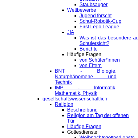
Staubsauger
Wettbewerbe
Jugend forscht
Schul-Robotik-Cup
First Lego League
JIA
Was ist das besondere a
Schülersicht?
Berichte
Häufige Fragen
von Schüler*innen
von Eltern
BNT - Biologie,
Naturphänomene und
Technik
IMP - Informatik,
Mathematik, Physik
gesellschaftswissenschaftlich
Religion
Beschreibung
Religion am Tag der offenen
Tür
Häufige Fragen
Gottesdienste
Weihnachtsgottesdienste