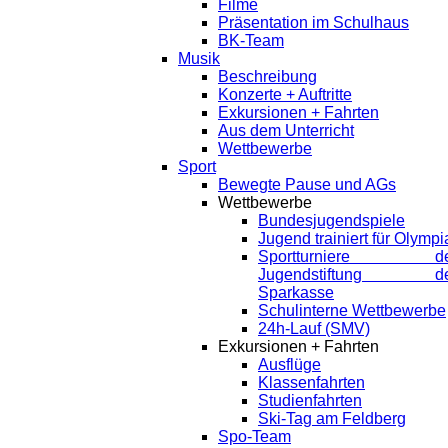
Filme
Präsentation im Schulhaus
BK-Team
Musik
Beschreibung
Konzerte + Auftritte
Exkursionen + Fahrten
Aus dem Unterricht
Wettbewerbe
Sport
Bewegte Pause und AGs
Wettbewerbe
Bundesjugendspiele
Jugend trainiert für Olympi
Sportturniere de
Jugendstiftung de
Sparkasse
Schulinterne Wettbewerbe
24h-Lauf (SMV)
Exkursionen + Fahrten
Ausflüge
Klassenfahrten
Studienfahrten
Ski-Tag am Feldberg
Spo-Team