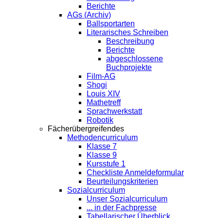
Berichte
AGs (Archiv)
Ballsportarten
Literarisches Schreiben
Beschreibung
Berichte
abgeschlossene
Buchprojekte
Film-AG
Shogi
Louis XIV
Mathetreff
Sprachwerkstatt
Robotik
Fächerübergreifendes
Methodencurriculum
Klasse 7
Klasse 9
Kursstufe 1
Checkliste Anmeldeformular
Beurteilungskriterien
Sozialcurriculum
Unser Sozialcurriculum
... in der Fachpresse
Tabellarischer Überblick