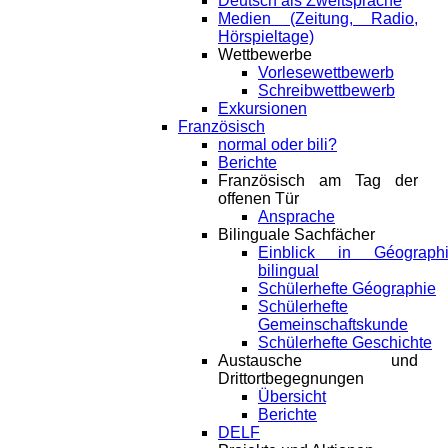
Deutsch als Zweitsprache
Medien (Zeitung, Radio,
Hörspieltage)
Wettbewerbe
Vorlesewettbewerb
Schreibwettbewerb
Exkursionen
Französisch
normal oder bili?
Berichte
Französisch am Tag der
offenen Tür
Ansprache
Bilinguale Sachfächer
Einblick in Géograph
bilingual
Schülerhefte Géographie
Schülerhefte
Gemeinschaftskunde
Schülerhefte Geschichte
Austausche und
Drittortbegegnungen
Übersicht
Berichte
DELF