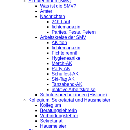
Schüler:innen (SMV)
Was ist die SMV?
Ämter
Nachrichten
24h-Lauf
fichtemagazin
Parties, Feste, Feiern
Arbeitskreise der SMV
AK-tion
fichtemagazin
Fichte rennt!
Hygieneartikel
Merch-AK
Party-AK
Schulfest-AK
Ski-Tag AK
Tanzabend-AK
inaktive Arbeitskreise
Schülersprecher:innen (Historie)
Kollegium, Sekretariat und Hausmeister
Kollegium
Beratungslehrerin
Verbindungslehrer
Sekretariat
Hausmeister