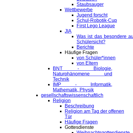
Staubsauger
Wettbewerbe
Jugend forscht
Schul-Robotik-Cup
First Lego League
JIA
Was ist das besondere a
Schülersicht?
Berichte
Häufige Fragen
von Schüler*innen
von Eltern
BNT - Biologie,
Naturphänomene und
Technik
IMP - Informatik,
Mathematik, Physik
gesellschaftswissenschaftlich
Religion
Beschreibung
Religion am Tag der offenen
Tür
Häufige Fragen
Gottesdienste
Weihnachtsgottesdienste