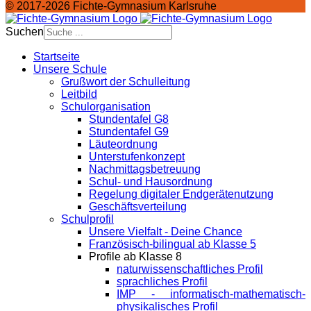
© 2017-2026 Fichte-Gymnasium Karlsruhe
Suchen
Startseite
Unsere Schule
Grußwort der Schulleitung
Leitbild
Schulorganisation
Stundentafel G8
Stundentafel G9
Läuteordnung
Unterstufenkonzept
Nachmittagsbetreuung
Schul- und Hausordnung
Regelung digitaler Endgeräte­nutzung
Geschäftsverteilung
Schulprofil
Unsere Vielfalt - Deine Chance
Französisch-bilingual ab Klasse 5
Profile ab Klasse 8
naturwissenschaftliches Profil
sprachliches Profil
IMP - informatisch-mathematisch-
physikalisches Profil