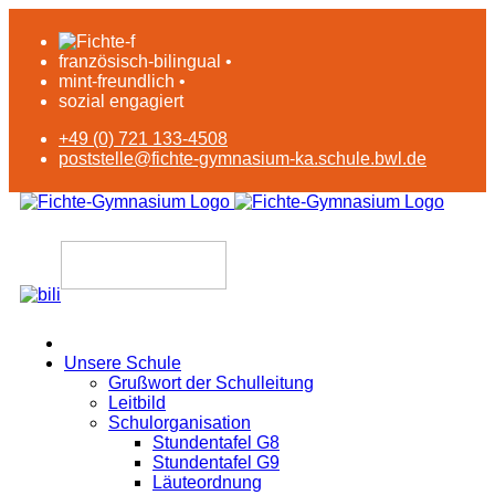
französisch-bilingual •
mint-freundlich •
sozial engagiert
+49 (0) 721 133-4508
poststelle@fichte-gymnasium-ka.schule.bwl.de
Unsere Schule
Grußwort der Schulleitung
Leitbild
Schulorganisation
Stundentafel G8
Stundentafel G9
Läuteordnung