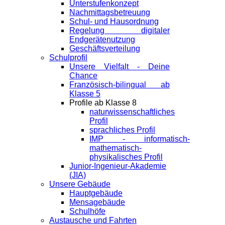
Unterstufenkonzept
Nachmittagsbetreuung
Schul- und Hausordnung
Regelung digitaler
Endgeräte­nutzung
Geschäftsverteilung
Schulprofil
Unsere Vielfalt - Deine
Chance
Französisch-bilingual ab
Klasse 5
Profile ab Klasse 8
naturwissenschaftliches
Profil
sprachliches Profil
IMP - informatisch-
mathematisch-
physikalisches Profil
Junior-Ingenieur-Akademie
(JIA)
Unsere Gebäude
Hauptgebäude
Mensagebäude
Schulhöfe
Austausche und Fahrten