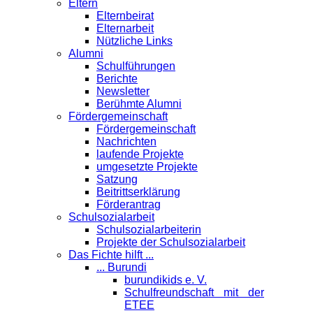
Eltern
Elternbeirat
Elternarbeit
Nützliche Links
Alumni
Schulführungen
Berichte
Newsletter
Berühmte Alumni
Förder­gemeinschaft
Fördergemeinschaft
Nachrichten
laufende Projekte
umgesetzte Projekte
Satzung
Beitrittserklärung
Förderantrag
Schul­sozialarbeit
Schulsozialarbeiterin
Projekte der Schulsozialarbeit
Das Fichte hilft ...
... Burundi
burundikids e. V.
Schulfreundschaft mit der
ETEE