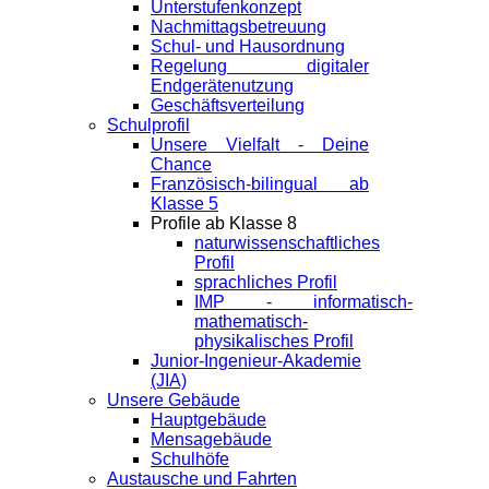
Unterstufenkonzept
Nachmittagsbetreuung
Schul- und Hausordnung
Regelung digitaler
Endgeräte­nutzung
Geschäftsverteilung
Schulprofil
Unsere Vielfalt - Deine
Chance
Französisch-bilingual ab
Klasse 5
Profile ab Klasse 8
naturwissenschaftliches
Profil
sprachliches Profil
IMP - informatisch-
mathematisch-
physikalisches Profil
Junior-Ingenieur-Akademie
(JIA)
Unsere Gebäude
Hauptgebäude
Mensagebäude
Schulhöfe
Austausche und Fahrten