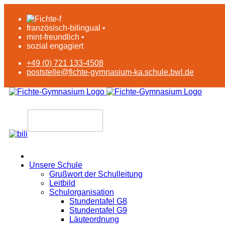
französisch-bilingual •
mint-freundlich •
sozial engagiert
+49 (0) 721 133-4508
poststelle@fichte-gymnasium-ka.schule.bwl.de
Unsere Schule
Grußwort der Schulleitung
Leitbild
Schulorganisation
Stundentafel G8
Stundentafel G9
Läuteordnung