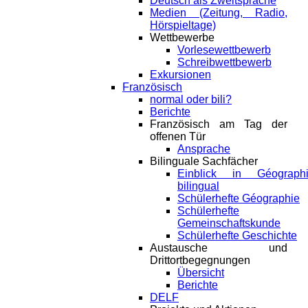
Deutsch als Zweitsprache
Medien (Zeitung, Radio,
Hörspieltage)
Wettbewerbe
Vorlesewettbewerb
Schreibwettbewerb
Exkursionen
Französisch
normal oder bili?
Berichte
Französisch am Tag der
offenen Tür
Ansprache
Bilinguale Sachfächer
Einblick in Géograph
bilingual
Schülerhefte Géographie
Schülerhefte
Gemeinschaftskunde
Schülerhefte Geschichte
Austausche und
Drittortbegegnungen
Übersicht
Berichte
DELF