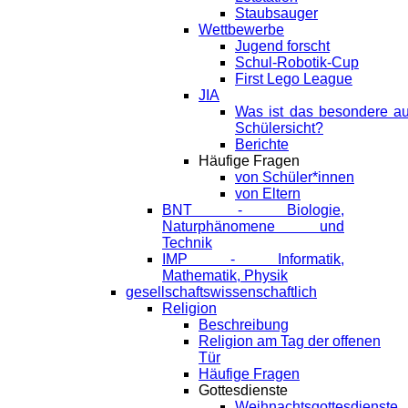
Staubsauger
Wettbewerbe
Jugend forscht
Schul-Robotik-Cup
First Lego League
JIA
Was ist das besondere a
Schülersicht?
Berichte
Häufige Fragen
von Schüler*innen
von Eltern
BNT - Biologie,
Naturphänomene und
Technik
IMP - Informatik,
Mathematik, Physik
gesellschaftswissenschaftlich
Religion
Beschreibung
Religion am Tag der offenen
Tür
Häufige Fragen
Gottesdienste
Weihnachtsgottesdienste