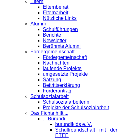
Eltern
Elternbeirat
Elternarbeit
Nützliche Links
Alumni
Schulführungen
Berichte
Newsletter
Berühmte Alumni
Förder­gemeinschaft
Fördergemeinschaft
Nachrichten
laufende Projekte
umgesetzte Projekte
Satzung
Beitrittserklärung
Förderantrag
Schul­sozialarbeit
Schulsozialarbeiterin
Projekte der Schulsozialarbeit
Das Fichte hilft ...
... Burundi
burundikids e. V.
Schulfreundschaft mit der
ETEE