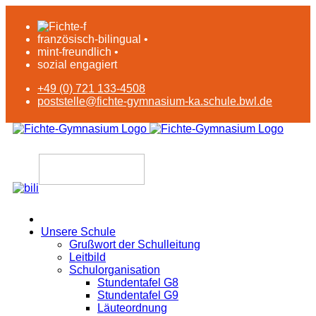
französisch-bilingual •
mint-freundlich •
sozial engagiert
+49 (0) 721 133-4508
poststelle@fichte-gymnasium-ka.schule.bwl.de
Unsere Schule
Grußwort der Schulleitung
Leitbild
Schulorganisation
Stundentafel G8
Stundentafel G9
Läuteordnung