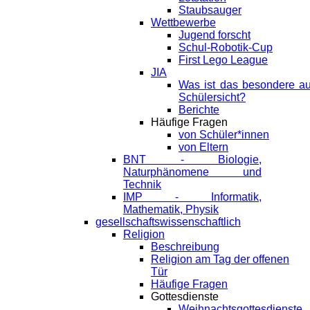
Staubsauger
Wettbewerbe
Jugend forscht
Schul-Robotik-Cup
First Lego League
JIA
Was ist das besondere a
Schülersicht?
Berichte
Häufige Fragen
von Schüler*innen
von Eltern
BNT - Biologie,
Naturphänomene und
Technik
IMP - Informatik,
Mathematik, Physik
gesellschaftswissenschaftlich
Religion
Beschreibung
Religion am Tag der offenen
Tür
Häufige Fragen
Gottesdienste
Weihnachtsgottesdienste