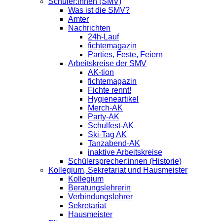
Schüler:innen (SMV)
Was ist die SMV?
Ämter
Nachrichten
24h-Lauf
fichtemagazin
Parties, Feste, Feiern
Arbeitskreise der SMV
AK-tion
fichtemagazin
Fichte rennt!
Hygieneartikel
Merch-AK
Party-AK
Schulfest-AK
Ski-Tag AK
Tanzabend-AK
inaktive Arbeitskreise
Schülersprecher:innen (Historie)
Kollegium, Sekretariat und Hausmeister
Kollegium
Beratungslehrerin
Verbindungslehrer
Sekretariat
Hausmeister