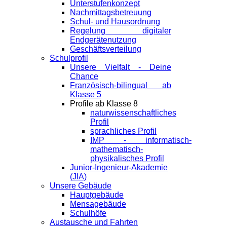
Unterstufenkonzept
Nachmittagsbetreuung
Schul- und Hausordnung
Regelung digitaler
Endgeräte­nutzung
Geschäftsverteilung
Schulprofil
Unsere Vielfalt - Deine
Chance
Französisch-bilingual ab
Klasse 5
Profile ab Klasse 8
naturwissenschaftliches
Profil
sprachliches Profil
IMP - informatisch-
mathematisch-
physikalisches Profil
Junior-Ingenieur-Akademie
(JIA)
Unsere Gebäude
Hauptgebäude
Mensagebäude
Schulhöfe
Austausche und Fahrten