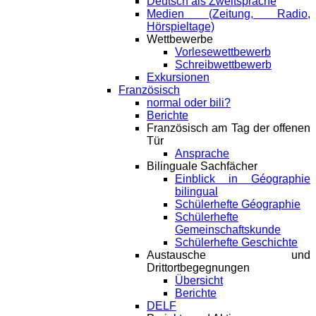
Deutsch als Zweitsprache
Medien (Zeitung, Radio,
Hörspieltage)
Wettbewerbe
Vorlesewettbewerb
Schreibwettbewerb
Exkursionen
Französisch
normal oder bili?
Berichte
Französisch am Tag der offenen
Tür
Ansprache
Bilinguale Sachfächer
Einblick in Géographie
bilingual
Schülerhefte Géographie
Schülerhefte
Gemeinschaftskunde
Schülerhefte Geschichte
Austausche und
Drittortbegegnungen
Übersicht
Berichte
DELF