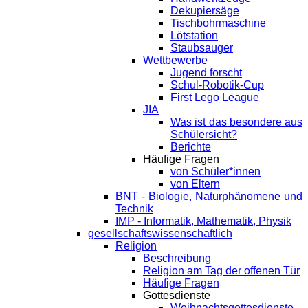
Dekupiersäge
Tischbohrmaschine
Lötstation
Staubsauger
Wettbewerbe
Jugend forscht
Schul-Robotik-Cup
First Lego League
JIA
Was ist das besondere aus
Schülersicht?
Berichte
Häufige Fragen
von Schüler*innen
von Eltern
BNT - Biologie, Naturphänomene und
Technik
IMP - Informatik, Mathematik, Physik
gesellschaftswissenschaftlich
Religion
Beschreibung
Religion am Tag der offenen Tür
Häufige Fragen
Gottesdienste
Weihnachtsgottesdienste