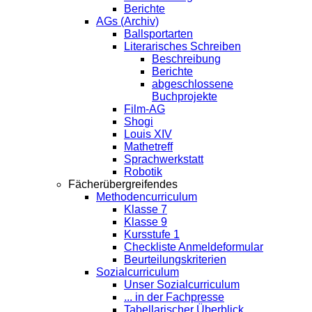
Berichte
AGs (Archiv)
Ballsportarten
Literarisches Schreiben
Beschreibung
Berichte
abgeschlossene
Buchprojekte
Film-AG
Shogi
Louis XIV
Mathetreff
Sprachwerkstatt
Robotik
Fächerübergreifendes
Methodencurriculum
Klasse 7
Klasse 9
Kursstufe 1
Checkliste Anmeldeformular
Beurteilungskriterien
Sozialcurriculum
Unser Sozialcurriculum
... in der Fachpresse
Tabellarischer Überblick