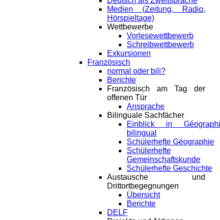
Deutsch als Zweitsprache
Medien (Zeitung, Radio,
Hörspieltage)
Wettbewerbe
Vorlesewettbewerb
Schreibwettbewerb
Exkursionen
Französisch
normal oder bili?
Berichte
Französisch am Tag der
offenen Tür
Ansprache
Bilinguale Sachfächer
Einblick in Géograph
bilingual
Schülerhefte Géographie
Schülerhefte
Gemeinschaftskunde
Schülerhefte Geschichte
Austausche und
Drittortbegegnungen
Übersicht
Berichte
DELF