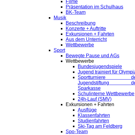
Filme
Präsentation im Schulhaus
BK-Team
Musik
Beschreibung
Konzerte + Auftritte
Exkursionen + Fahrten
Aus dem Unterricht
Wettbewerbe
Sport
Bewegte Pause und AGs
Wettbewerbe
Bundesjugendspiele
Jugend trainiert für Olympi
Sportturniere de
Jugendstiftung de
Sparkasse
Schulinterne Wettbewerbe
24h-Lauf (SMV)
Exkursionen + Fahrten
Ausflüge
Klassenfahrten
Studienfahrten
Ski-Tag am Feldberg
Spo-Team