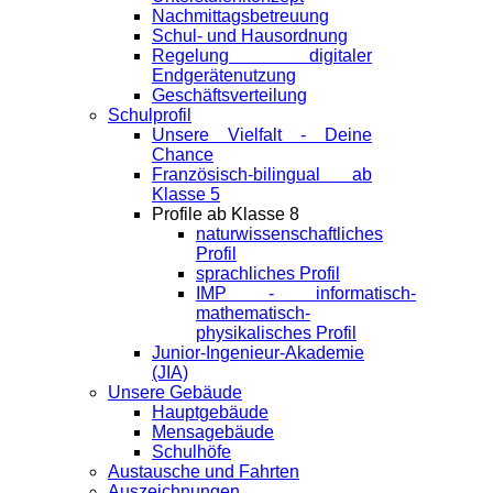
Nachmittagsbetreuung
Schul- und Hausordnung
Regelung digitaler
Endgeräte­nutzung
Geschäftsverteilung
Schulprofil
Unsere Vielfalt - Deine
Chance
Französisch-bilingual ab
Klasse 5
Profile ab Klasse 8
naturwissenschaftliches
Profil
sprachliches Profil
IMP - informatisch-
mathematisch-
physikalisches Profil
Junior-Ingenieur-Akademie
(JIA)
Unsere Gebäude
Hauptgebäude
Mensagebäude
Schulhöfe
Austausche und Fahrten
Auszeichnungen