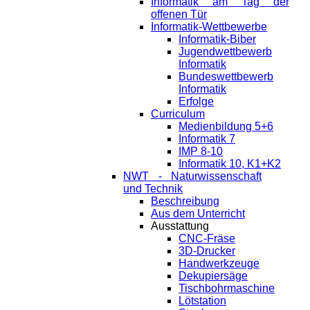
Informatik am Tag der
offenen Tür
Informatik-Wettbewerbe
Informatik-Biber
Jugendwettbewerb
Informatik
Bundeswettbewerb
Informatik
Erfolge
Curriculum
Medienbildung 5+6
Informatik 7
IMP 8-10
Informatik 10, K1+K2
NWT - Naturwissenschaft
und Technik
Beschreibung
Aus dem Unterricht
Ausstattung
CNC-Fräse
3D-Drucker
Handwerkzeuge
Dekupiersäge
Tischbohrmaschine
Lötstation