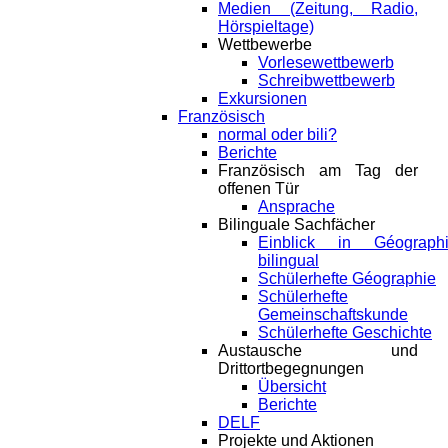
Medien (Zeitung, Radio,
Hörspieltage)
Wettbewerbe
Vorlesewettbewerb
Schreibwettbewerb
Exkursionen
Französisch
normal oder bili?
Berichte
Französisch am Tag der
offenen Tür
Ansprache
Bilinguale Sachfächer
Einblick in Géograph
bilingual
Schülerhefte Géographie
Schülerhefte
Gemeinschaftskunde
Schülerhefte Geschichte
Austausche und
Drittortbegegnungen
Übersicht
Berichte
DELF
Projekte und Aktionen