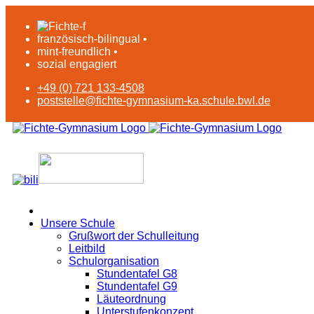
französisch-bilingual •
mint-freundlich •
sozial engagiert
+49 (0) 721 133-4508
poststelle@fichte-gymnasium-ka.schule.bwl.de
Unsere Schule
Grußwort der Schulleitung
Leitbild
Schulorganisation
Stundentafel G8
Stundentafel G9
Läuteordnung
Unterstufenkonzept