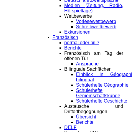
Deutsch als Zweitsprache
Medien (Zeitung, Radio,
Hörspieltage)
Wettbewerbe
Vorlesewettbewerb
Schreibwettbewerb
Exkursionen
Französisch
normal oder bili?
Berichte
Französisch am Tag der
offenen Tür
Ansprache
Bilinguale Sachfächer
Einblick in Géograph
bilingual
Schülerhefte Géographie
Schülerhefte
Gemeinschaftskunde
Schülerhefte Geschichte
Austausche und
Drittortbegegnungen
Übersicht
Berichte
DELF