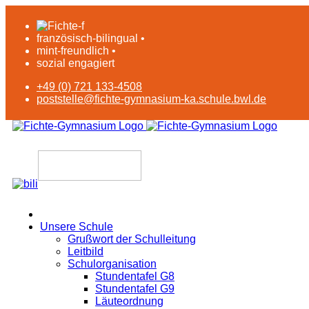
französisch-bilingual •
mint-freundlich •
sozial engagiert
+49 (0) 721 133-4508
poststelle@fichte-gymnasium-ka.schule.bwl.de
Unsere Schule
Grußwort der Schulleitung
Leitbild
Schulorganisation
Stundentafel G8
Stundentafel G9
Läuteordnung