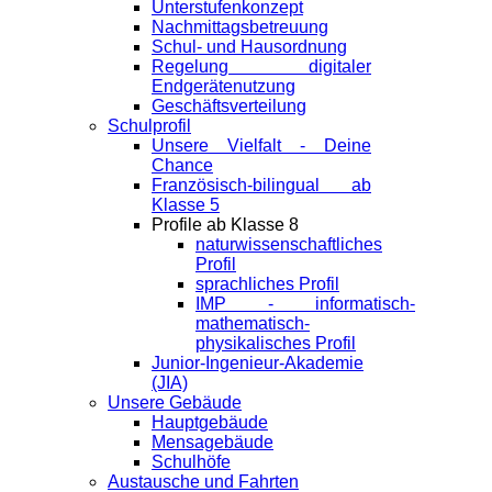
Unterstufenkonzept
Nachmittagsbetreuung
Schul- und Hausordnung
Regelung digitaler
Endgeräte­nutzung
Geschäftsverteilung
Schulprofil
Unsere Vielfalt - Deine
Chance
Französisch-bilingual ab
Klasse 5
Profile ab Klasse 8
naturwissenschaftliches
Profil
sprachliches Profil
IMP - informatisch-
mathematisch-
physikalisches Profil
Junior-Ingenieur-Akademie
(JIA)
Unsere Gebäude
Hauptgebäude
Mensagebäude
Schulhöfe
Austausche und Fahrten