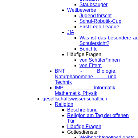
Staubsauger
Wettbewerbe
Jugend forscht
Schul-Robotik-Cup
First Lego League
JIA
Was ist das besondere a
Schülersicht?
Berichte
Häufige Fragen
von Schüler*innen
von Eltern
BNT - Biologie,
Naturphänomene und
Technik
IMP - Informatik,
Mathematik, Physik
gesellschaftswissenschaftlich
Religion
Beschreibung
Religion am Tag der offenen
Tür
Häufige Fragen
Gottesdienste
Weihnachtsgottesdienste