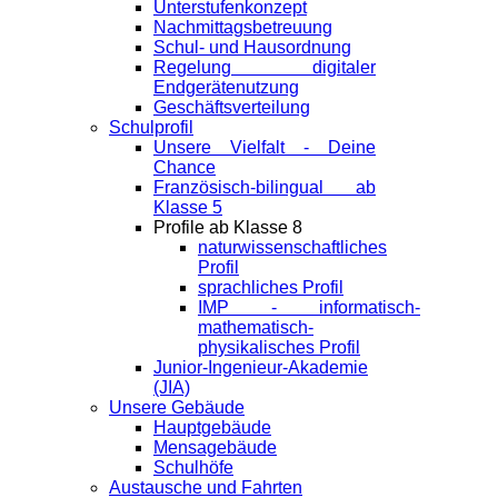
Unterstufenkonzept
Nachmittagsbetreuung
Schul- und Hausordnung
Regelung digitaler
Endgeräte­nutzung
Geschäftsverteilung
Schulprofil
Unsere Vielfalt - Deine
Chance
Französisch-bilingual ab
Klasse 5
Profile ab Klasse 8
naturwissenschaftliches
Profil
sprachliches Profil
IMP - informatisch-
mathematisch-
physikalisches Profil
Junior-Ingenieur-Akademie
(JIA)
Unsere Gebäude
Hauptgebäude
Mensagebäude
Schulhöfe
Austausche und Fahrten