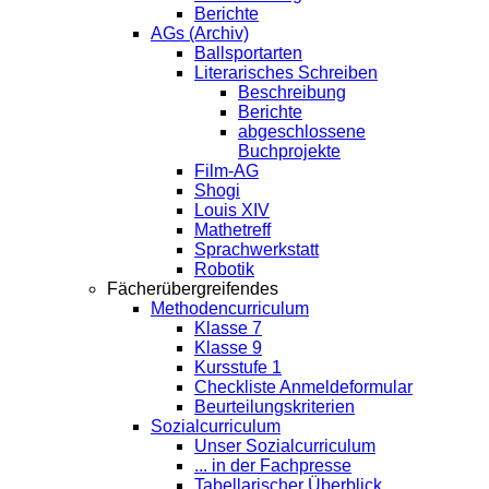
Berichte
AGs (Archiv)
Ballsportarten
Literarisches Schreiben
Beschreibung
Berichte
abgeschlossene
Buchprojekte
Film-AG
Shogi
Louis XIV
Mathetreff
Sprachwerkstatt
Robotik
Fächerübergreifendes
Methodencurriculum
Klasse 7
Klasse 9
Kursstufe 1
Checkliste Anmeldeformular
Beurteilungskriterien
Sozialcurriculum
Unser Sozialcurriculum
... in der Fachpresse
Tabellarischer Überblick