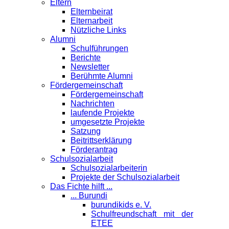
Eltern
Elternbeirat
Elternarbeit
Nützliche Links
Alumni
Schulführungen
Berichte
Newsletter
Berühmte Alumni
Förder­gemeinschaft
Fördergemeinschaft
Nachrichten
laufende Projekte
umgesetzte Projekte
Satzung
Beitrittserklärung
Förderantrag
Schul­sozialarbeit
Schulsozialarbeiterin
Projekte der Schulsozialarbeit
Das Fichte hilft ...
... Burundi
burundikids e. V.
Schulfreundschaft mit der
ETEE