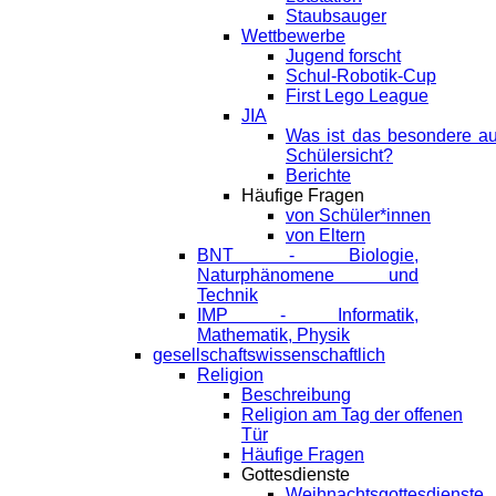
Staubsauger
Wettbewerbe
Jugend forscht
Schul-Robotik-Cup
First Lego League
JIA
Was ist das besondere a
Schülersicht?
Berichte
Häufige Fragen
von Schüler*innen
von Eltern
BNT - Biologie,
Naturphänomene und
Technik
IMP - Informatik,
Mathematik, Physik
gesellschaftswissenschaftlich
Religion
Beschreibung
Religion am Tag der offenen
Tür
Häufige Fragen
Gottesdienste
Weihnachtsgottesdienste