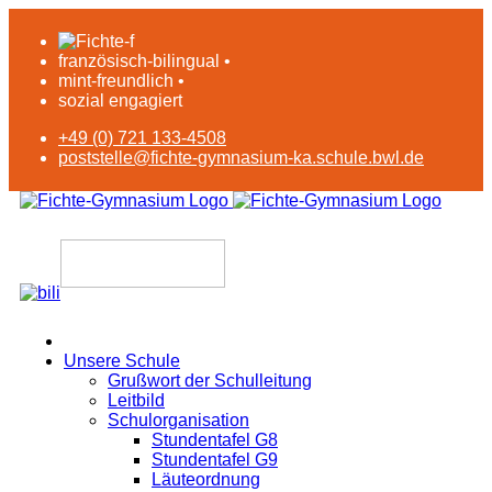
französisch-bilingual •
mint-freundlich •
sozial engagiert
+49 (0) 721 133-4508
poststelle@fichte-gymnasium-ka.schule.bwl.de
Unsere Schule
Grußwort der Schulleitung
Leitbild
Schulorganisation
Stundentafel G8
Stundentafel G9
Läuteordnung