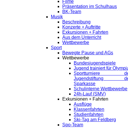
Filme
Präsentation im Schulhaus
BK-Team
Musik
Beschreibung
Konzerte + Auftritte
Exkursionen + Fahrten
Aus dem Unterricht
Wettbewerbe
Sport
Bewegte Pause und AGs
Wettbewerbe
Bundesjugendspiele
Jugend trainiert für Olympi
Sportturniere de
Jugendstiftung de
Sparkasse
Schulinterne Wettbewerbe
24h-Lauf (SMV)
Exkursionen + Fahrten
Ausflüge
Klassenfahrten
Studienfahrten
Ski-Tag am Feldberg
Spo-Team