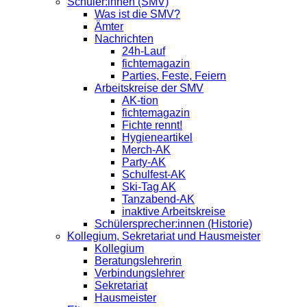
Schüler:innen (SMV)
Was ist die SMV?
Ämter
Nachrichten
24h-Lauf
fichtemagazin
Parties, Feste, Feiern
Arbeitskreise der SMV
AK-tion
fichtemagazin
Fichte rennt!
Hygieneartikel
Merch-AK
Party-AK
Schulfest-AK
Ski-Tag AK
Tanzabend-AK
inaktive Arbeitskreise
Schülersprecher:innen (Historie)
Kollegium, Sekretariat und Hausmeister
Kollegium
Beratungslehrerin
Verbindungslehrer
Sekretariat
Hausmeister