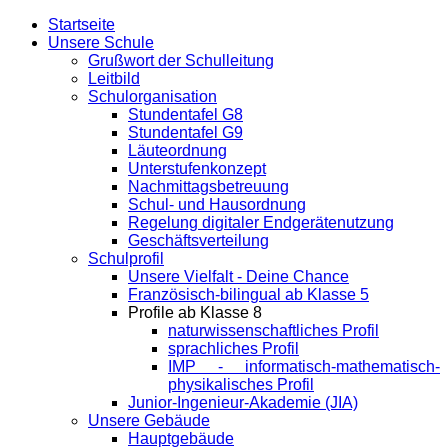
Startseite
Unsere Schule
Grußwort der Schulleitung
Leitbild
Schulorganisation
Stundentafel G8
Stundentafel G9
Läuteordnung
Unterstufenkonzept
Nachmittagsbetreuung
Schul- und Hausordnung
Regelung digitaler Endgeräte­nutzung
Geschäftsverteilung
Schulprofil
Unsere Vielfalt - Deine Chance
Französisch-bilingual ab Klasse 5
Profile ab Klasse 8
naturwissenschaftliches Profil
sprachliches Profil
IMP - informatisch-mathematisch-
physikalisches Profil
Junior-Ingenieur-Akademie (JIA)
Unsere Gebäude
Hauptgebäude