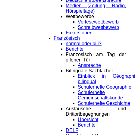
Deutsch als Zweitsprache
Medien (Zeitung, Radio,
Hörspieltage)
Wettbewerbe
Vorlesewettbewerb
Schreibwettbewerb
Exkursionen
Französisch
normal oder bili?
Berichte
Französisch am Tag der
offenen Tür
Ansprache
Bilinguale Sachfächer
Einblick in Géograph
bilingual
Schülerhefte Géographie
Schülerhefte
Gemeinschaftskunde
Schülerhefte Geschichte
Austausche und
Drittortbegegnungen
Übersicht
Berichte
DELF