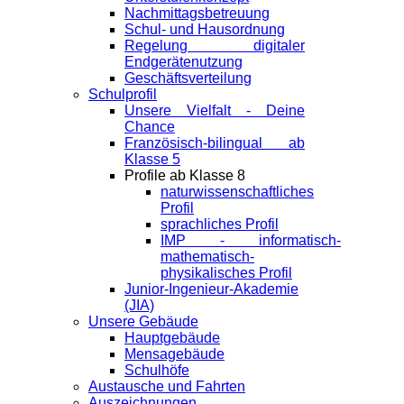
Nachmittagsbetreuung
Schul- und Hausordnung
Regelung digitaler
Endgeräte­nutzung
Geschäftsverteilung
Schulprofil
Unsere Vielfalt - Deine
Chance
Französisch-bilingual ab
Klasse 5
Profile ab Klasse 8
naturwissenschaftliches
Profil
sprachliches Profil
IMP - informatisch-
mathematisch-
physikalisches Profil
Junior-Ingenieur-Akademie
(JIA)
Unsere Gebäude
Hauptgebäude
Mensagebäude
Schulhöfe
Austausche und Fahrten
Auszeichnungen