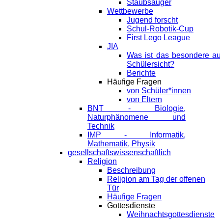
Staubsauger
Wettbewerbe
Jugend forscht
Schul-Robotik-Cup
First Lego League
JIA
Was ist das besondere a
Schülersicht?
Berichte
Häufige Fragen
von Schüler*innen
von Eltern
BNT - Biologie,
Naturphänomene und
Technik
IMP - Informatik,
Mathematik, Physik
gesellschaftswissenschaftlich
Religion
Beschreibung
Religion am Tag der offenen
Tür
Häufige Fragen
Gottesdienste
Weihnachtsgottesdienste