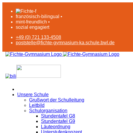
französisch-bilingual •
mint-freundlich •
sozial engagiert
+49 (0) 721 133-4508
poststelle@fichte-gymnasium-ka.schule.bwl.de
Unsere Schule
Grußwort der Schulleitung
Leitbild
Schulorganisation
Stundentafel G8
Stundentafel G9
Läuteordnung
Unterstufenkonzept