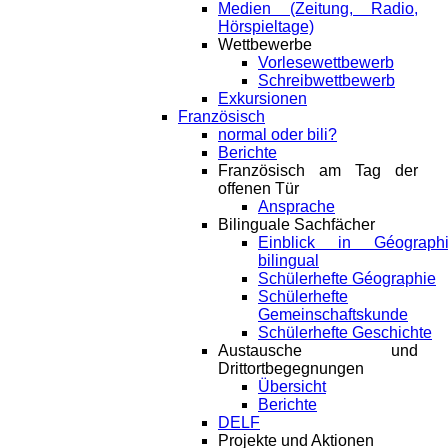
Medien (Zeitung, Radio,
Hörspieltage)
Wettbewerbe
Vorlesewettbewerb
Schreibwettbewerb
Exkursionen
Französisch
normal oder bili?
Berichte
Französisch am Tag der
offenen Tür
Ansprache
Bilinguale Sachfächer
Einblick in Géograph
bilingual
Schülerhefte Géographie
Schülerhefte
Gemeinschaftskunde
Schülerhefte Geschichte
Austausche und
Drittortbegegnungen
Übersicht
Berichte
DELF
Projekte und Aktionen