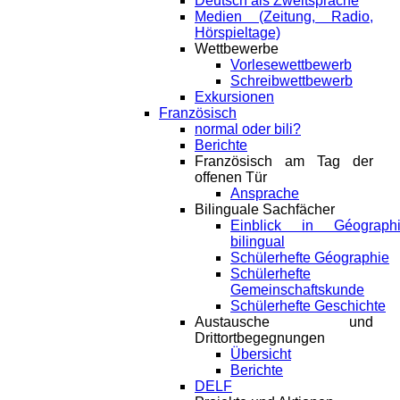
Deutsch als Zweitsprache
Medien (Zeitung, Radio,
Hörspieltage)
Wettbewerbe
Vorlesewettbewerb
Schreibwettbewerb
Exkursionen
Französisch
normal oder bili?
Berichte
Französisch am Tag der
offenen Tür
Ansprache
Bilinguale Sachfächer
Einblick in Géograph
bilingual
Schülerhefte Géographie
Schülerhefte
Gemeinschaftskunde
Schülerhefte Geschichte
Austausche und
Drittortbegegnungen
Übersicht
Berichte
DELF