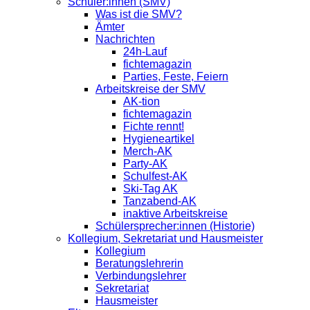
Schüler:innen (SMV)
Was ist die SMV?
Ämter
Nachrichten
24h-Lauf
fichtemagazin
Parties, Feste, Feiern
Arbeitskreise der SMV
AK-tion
fichtemagazin
Fichte rennt!
Hygieneartikel
Merch-AK
Party-AK
Schulfest-AK
Ski-Tag AK
Tanzabend-AK
inaktive Arbeitskreise
Schülersprecher:innen (Historie)
Kollegium, Sekretariat und Hausmeister
Kollegium
Beratungslehrerin
Verbindungslehrer
Sekretariat
Hausmeister