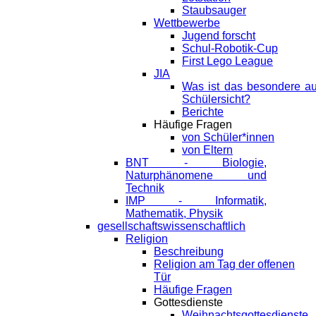
Staubsauger
Wettbewerbe
Jugend forscht
Schul-Robotik-Cup
First Lego League
JIA
Was ist das besondere a
Schülersicht?
Berichte
Häufige Fragen
von Schüler*innen
von Eltern
BNT - Biologie,
Naturphänomene und
Technik
IMP - Informatik,
Mathematik, Physik
gesellschaftswissenschaftlich
Religion
Beschreibung
Religion am Tag der offenen
Tür
Häufige Fragen
Gottesdienste
Weihnachtsgottesdienste