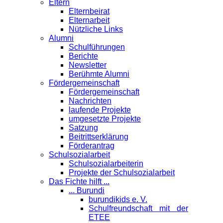
Eltern
Elternbeirat
Elternarbeit
Nützliche Links
Alumni
Schulführungen
Berichte
Newsletter
Berühmte Alumni
Förder­gemeinschaft
Fördergemeinschaft
Nachrichten
laufende Projekte
umgesetzte Projekte
Satzung
Beitrittserklärung
Förderantrag
Schul­sozialarbeit
Schulsozialarbeiterin
Projekte der Schulsozialarbeit
Das Fichte hilft ...
... Burundi
burundikids e. V.
Schulfreundschaft mit der
ETEE