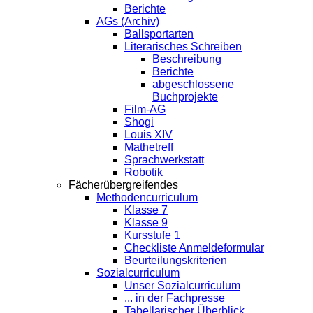
Berichte
AGs (Archiv)
Ballsportarten
Literarisches Schreiben
Beschreibung
Berichte
abgeschlossene
Buchprojekte
Film-AG
Shogi
Louis XIV
Mathetreff
Sprachwerkstatt
Robotik
Fächerübergreifendes
Methodencurriculum
Klasse 7
Klasse 9
Kursstufe 1
Checkliste Anmeldeformular
Beurteilungskriterien
Sozialcurriculum
Unser Sozialcurriculum
... in der Fachpresse
Tabellarischer Überblick