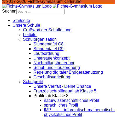
© 2017-2026 Fichte-Gymnasium Karlsruhe
Suchen
Startseite
Unsere Schule
Grußwort der Schulleitung
Leitbild
Schulorganisation
Stundentafel G8
Stundentafel G9
Läuteordnung
Unterstufenkonzept
Nachmittagsbetreuung
Schul- und Hausordnung
Regelung digitaler Endgeräte­nutzung
Geschäftsverteilung
Schulprofil
Unsere Vielfalt - Deine Chance
Französisch-bilingual ab Klasse 5
Profile ab Klasse 8
naturwissenschaftliches Profil
sprachliches Profil
IMP - informatisch-mathematisch-
physikalisches Profil