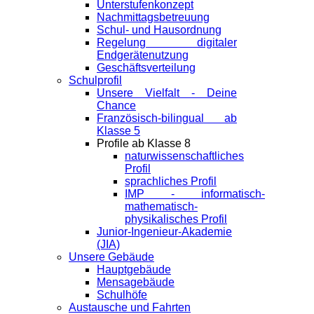
Unterstufenkonzept
Nachmittagsbetreuung
Schul- und Hausordnung
Regelung digitaler
Endgeräte­nutzung
Geschäftsverteilung
Schulprofil
Unsere Vielfalt - Deine
Chance
Französisch-bilingual ab
Klasse 5
Profile ab Klasse 8
naturwissenschaftliches
Profil
sprachliches Profil
IMP - informatisch-
mathematisch-
physikalisches Profil
Junior-Ingenieur-Akademie
(JIA)
Unsere Gebäude
Hauptgebäude
Mensagebäude
Schulhöfe
Austausche und Fahrten