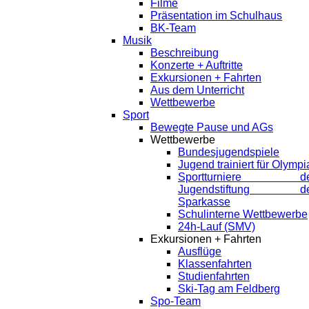
Filme
Präsentation im Schulhaus
BK-Team
Musik
Beschreibung
Konzerte + Auftritte
Exkursionen + Fahrten
Aus dem Unterricht
Wettbewerbe
Sport
Bewegte Pause und AGs
Wettbewerbe
Bundesjugendspiele
Jugend trainiert für Olympi
Sportturniere de
Jugendstiftung de
Sparkasse
Schulinterne Wettbewerbe
24h-Lauf (SMV)
Exkursionen + Fahrten
Ausflüge
Klassenfahrten
Studienfahrten
Ski-Tag am Feldberg
Spo-Team