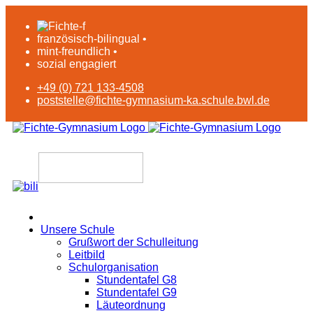
französisch-bilingual •
mint-freundlich •
sozial engagiert
+49 (0) 721 133-4508
poststelle@fichte-gymnasium-ka.schule.bwl.de
Unsere Schule
Grußwort der Schulleitung
Leitbild
Schulorganisation
Stundentafel G8
Stundentafel G9
Läuteordnung