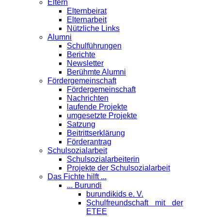
Eltern
Elternbeirat
Elternarbeit
Nützliche Links
Alumni
Schulführungen
Berichte
Newsletter
Berühmte Alumni
Förder­gemeinschaft
Fördergemeinschaft
Nachrichten
laufende Projekte
umgesetzte Projekte
Satzung
Beitrittserklärung
Förderantrag
Schul­sozialarbeit
Schulsozialarbeiterin
Projekte der Schulsozialarbeit
Das Fichte hilft ...
... Burundi
burundikids e. V.
Schulfreundschaft mit der
ETEE