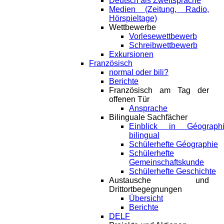
Deutsch als Zweitsprache
Medien (Zeitung, Radio,
Hörspieltage)
Wettbewerbe
Vorlesewettbewerb
Schreibwettbewerb
Exkursionen
Französisch
normal oder bili?
Berichte
Französisch am Tag der
offenen Tür
Ansprache
Bilinguale Sachfächer
Einblick in Géograph
bilingual
Schülerhefte Géographie
Schülerhefte
Gemeinschaftskunde
Schülerhefte Geschichte
Austausche und
Drittortbegegnungen
Übersicht
Berichte
DELF