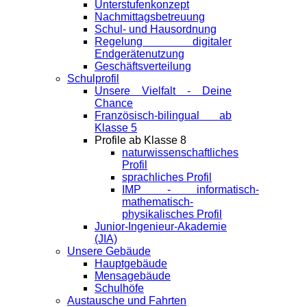
Unterstufenkonzept
Nachmittagsbetreuung
Schul- und Hausordnung
Regelung digitaler
Endgeräte­nutzung
Geschäftsverteilung
Schulprofil
Unsere Vielfalt - Deine
Chance
Französisch-bilingual ab
Klasse 5
Profile ab Klasse 8
naturwissenschaftliches
Profil
sprachliches Profil
IMP - informatisch-
mathematisch-
physikalisches Profil
Junior-Ingenieur-Akademie
(JIA)
Unsere Gebäude
Hauptgebäude
Mensagebäude
Schulhöfe
Austausche und Fahrten