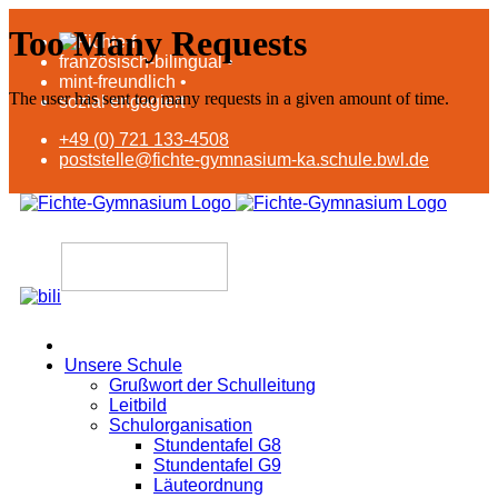
französisch-bilingual •
mint-freundlich •
sozial engagiert
+49 (0) 721 133-4508
poststelle@fichte-gymnasium-ka.schule.bwl.de
Unsere Schule
Grußwort der Schulleitung
Leitbild
Schulorganisation
Stundentafel G8
Stundentafel G9
Läuteordnung