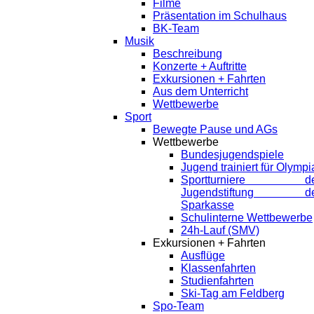
Filme
Präsentation im Schulhaus
BK-Team
Musik
Beschreibung
Konzerte + Auftritte
Exkursionen + Fahrten
Aus dem Unterricht
Wettbewerbe
Sport
Bewegte Pause und AGs
Wettbewerbe
Bundesjugendspiele
Jugend trainiert für Olympi
Sportturniere de
Jugendstiftung de
Sparkasse
Schulinterne Wettbewerbe
24h-Lauf (SMV)
Exkursionen + Fahrten
Ausflüge
Klassenfahrten
Studienfahrten
Ski-Tag am Feldberg
Spo-Team