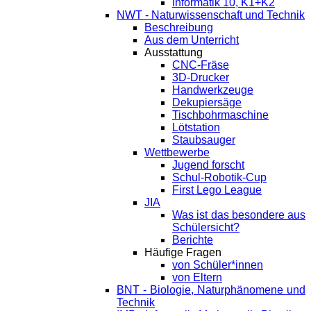
Informatik 10, K1+K2
NWT - Naturwissenschaft und Technik
Beschreibung
Aus dem Unterricht
Ausstattung
CNC-Fräse
3D-Drucker
Handwerkzeuge
Dekupiersäge
Tischbohrmaschine
Lötstation
Staubsauger
Wettbewerbe
Jugend forscht
Schul-Robotik-Cup
First Lego League
JIA
Was ist das besondere aus
Schülersicht?
Berichte
Häufige Fragen
von Schüler*innen
von Eltern
BNT - Biologie, Naturphänomene und
Technik