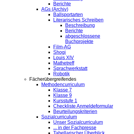
Berichte
AGs (Archiv)
Ballsportarten
Literarisches Schreiben
Beschreibung
Berichte
abgeschlossene
Buchprojekte
Film-AG
Shogi
Louis XIV
Mathetreff
Sprachwerkstatt
Robotik
Fächerübergreifendes
Methodencurriculum
Klasse 7
Klasse 9
Kursstufe 1
Checkliste Anmeldeformular
Beurteilungskriterien
Sozialcurriculum
Unser Sozialcurriculum
... in der Fachpresse
Tabellarischer Überblick