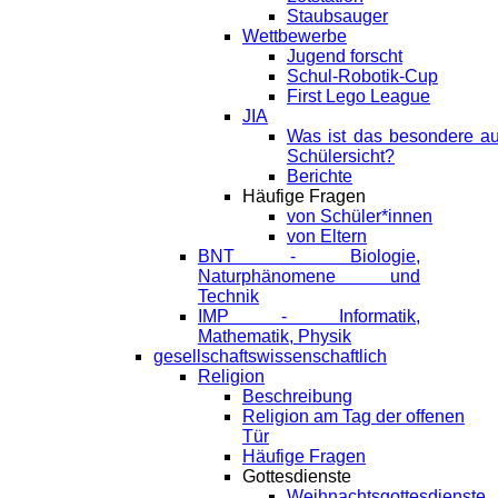
Staubsauger
Wettbewerbe
Jugend forscht
Schul-Robotik-Cup
First Lego League
JIA
Was ist das besondere a
Schülersicht?
Berichte
Häufige Fragen
von Schüler*innen
von Eltern
BNT - Biologie,
Naturphänomene und
Technik
IMP - Informatik,
Mathematik, Physik
gesellschaftswissenschaftlich
Religion
Beschreibung
Religion am Tag der offenen
Tür
Häufige Fragen
Gottesdienste
Weihnachtsgottesdienste