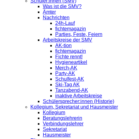
Schüler:innen (SMV)
Was ist die SMV?
Ämter
Nachrichten
24h-Lauf
fichtemagazin
Parties, Feste, Feiern
Arbeitskreise der SMV
AK-tion
fichtemagazin
Fichte rennt!
Hygieneartikel
Merch-AK
Party-AK
Schulfest-AK
Ski-Tag AK
Tanzabend-AK
inaktive Arbeitskreise
Schülersprecher:innen (Historie)
Kollegium, Sekretariat und Hausmeister
Kollegium
Beratungslehrerin
Verbindungslehrer
Sekretariat
Hausmeister