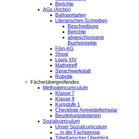
Berichte
AGs (Archiv)
Ballsportarten
Literarisches Schreiben
Beschreibung
Berichte
abgeschlossene
Buchprojekte
Film-AG
Shogi
Louis XIV
Mathetreff
Sprachwerkstatt
Robotik
Fächerübergreifendes
Methodencurriculum
Klasse 7
Klasse 9
Kursstufe 1
Checkliste Anmeldeformular
Beurteilungskriterien
Sozialcurriculum
Unser Sozialcurriculum
... in der Fachpresse
Tabellarischer Überblick