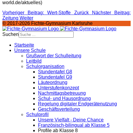
world.de/aktuelles)
Vorheriger Beitrag: Wert-Stoffe
Zurück
Nächster Beitrag:
Zeitung
Weiter
© 2017-2026 Fichte-Gymnasium Karlsruhe
Suchen
Startseite
Unsere Schule
Grußwort der Schulleitung
Leitbild
Schulorganisation
Stundentafel G8
Stundentafel G9
Läuteordnung
Unterstufenkonzept
Nachmittagsbetreuung
Schul- und Hausordnung
Regelung digitaler Endgeräte­nutzung
Geschäftsverteilung
Schulprofil
Unsere Vielfalt - Deine Chance
Französisch-bilingual ab Klasse 5
Profile ab Klasse 8