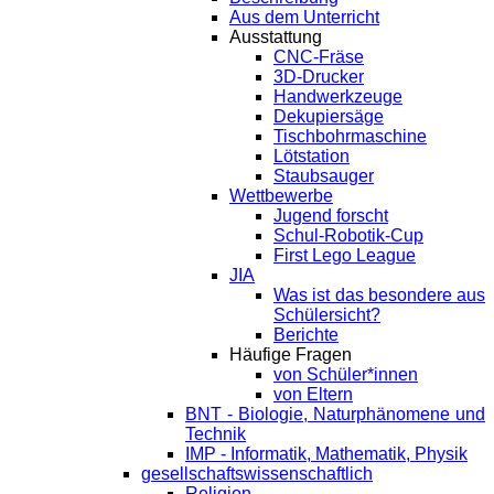
Aus dem Unterricht
Ausstattung
CNC-Fräse
3D-Drucker
Handwerkzeuge
Dekupiersäge
Tischbohrmaschine
Lötstation
Staubsauger
Wettbewerbe
Jugend forscht
Schul-Robotik-Cup
First Lego League
JIA
Was ist das besondere aus
Schülersicht?
Berichte
Häufige Fragen
von Schüler*innen
von Eltern
BNT - Biologie, Naturphänomene und
Technik
IMP - Informatik, Mathematik, Physik
gesellschaftswissenschaftlich
Religion