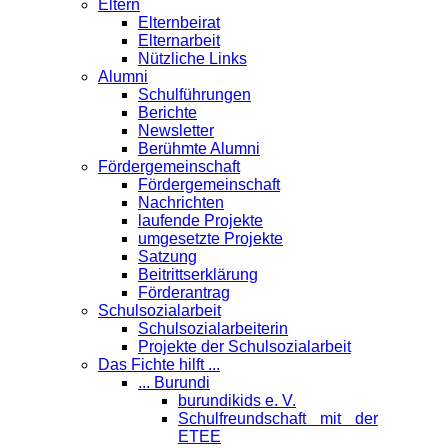
Eltern
Elternbeirat
Elternarbeit
Nützliche Links
Alumni
Schulführungen
Berichte
Newsletter
Berühmte Alumni
Förder­gemeinschaft
Fördergemeinschaft
Nachrichten
laufende Projekte
umgesetzte Projekte
Satzung
Beitrittserklärung
Förderantrag
Schul­sozialarbeit
Schulsozialarbeiterin
Projekte der Schulsozialarbeit
Das Fichte hilft ...
... Burundi
burundikids e. V.
Schulfreundschaft mit der
ETEE