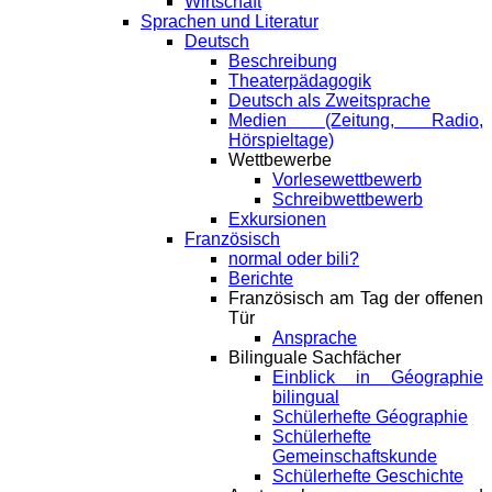
Wirtschaft
Sprachen und Literatur
Deutsch
Beschreibung
Theaterpädagogik
Deutsch als Zweitsprache
Medien (Zeitung, Radio,
Hörspieltage)
Wettbewerbe
Vorlesewettbewerb
Schreibwettbewerb
Exkursionen
Französisch
normal oder bili?
Berichte
Französisch am Tag der offenen
Tür
Ansprache
Bilinguale Sachfächer
Einblick in Géographie
bilingual
Schülerhefte Géographie
Schülerhefte
Gemeinschaftskunde
Schülerhefte Geschichte