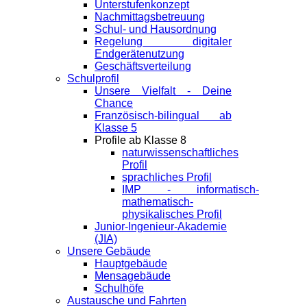
Unterstufenkonzept
Nachmittagsbetreuung
Schul- und Hausordnung
Regelung digitaler
Endgeräte­nutzung
Geschäftsverteilung
Schulprofil
Unsere Vielfalt - Deine
Chance
Französisch-bilingual ab
Klasse 5
Profile ab Klasse 8
naturwissenschaftliches
Profil
sprachliches Profil
IMP - informatisch-
mathematisch-
physikalisches Profil
Junior-Ingenieur-Akademie
(JIA)
Unsere Gebäude
Hauptgebäude
Mensagebäude
Schulhöfe
Austausche und Fahrten