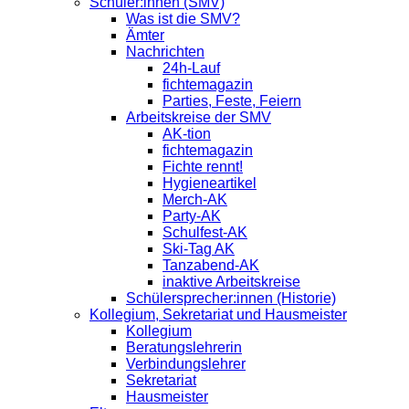
Schüler:innen (SMV)
Was ist die SMV?
Ämter
Nachrichten
24h-Lauf
fichtemagazin
Parties, Feste, Feiern
Arbeitskreise der SMV
AK-tion
fichtemagazin
Fichte rennt!
Hygieneartikel
Merch-AK
Party-AK
Schulfest-AK
Ski-Tag AK
Tanzabend-AK
inaktive Arbeitskreise
Schülersprecher:innen (Historie)
Kollegium, Sekretariat und Hausmeister
Kollegium
Beratungslehrerin
Verbindungslehrer
Sekretariat
Hausmeister