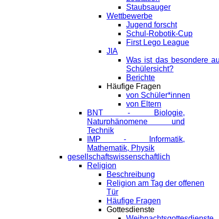
Staubsauger
Wettbewerbe
Jugend forscht
Schul-Robotik-Cup
First Lego League
JIA
Was ist das besondere a
Schülersicht?
Berichte
Häufige Fragen
von Schüler*innen
von Eltern
BNT - Biologie,
Naturphänomene und
Technik
IMP - Informatik,
Mathematik, Physik
gesellschaftswissenschaftlich
Religion
Beschreibung
Religion am Tag der offenen
Tür
Häufige Fragen
Gottesdienste
Weihnachtsgottesdienste