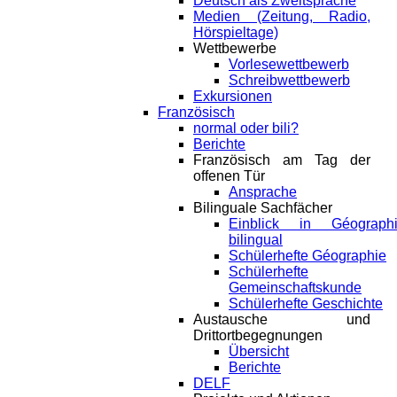
Deutsch als Zweitsprache
Medien (Zeitung, Radio,
Hörspieltage)
Wettbewerbe
Vorlesewettbewerb
Schreibwettbewerb
Exkursionen
Französisch
normal oder bili?
Berichte
Französisch am Tag der
offenen Tür
Ansprache
Bilinguale Sachfächer
Einblick in Géograph
bilingual
Schülerhefte Géographie
Schülerhefte
Gemeinschaftskunde
Schülerhefte Geschichte
Austausche und
Drittortbegegnungen
Übersicht
Berichte
DELF