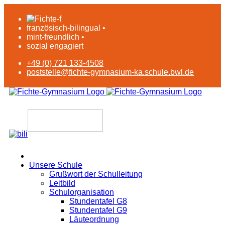
französisch-bilingual •
mint-freundlich •
sozial engagiert
+49 (0) 721 133-4508
poststelle@fichte-gymnasium-ka.schule.bwl.de
Unsere Schule
Grußwort der Schulleitung
Leitbild
Schulorganisation
Stundentafel G8
Stundentafel G9
Läuteordnung