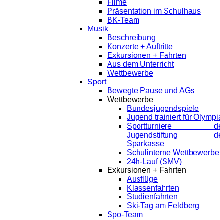
Filme
Präsentation im Schulhaus
BK-Team
Musik
Beschreibung
Konzerte + Auftritte
Exkursionen + Fahrten
Aus dem Unterricht
Wettbewerbe
Sport
Bewegte Pause und AGs
Wettbewerbe
Bundesjugendspiele
Jugend trainiert für Olympi
Sportturniere de
Jugendstiftung de
Sparkasse
Schulinterne Wettbewerbe
24h-Lauf (SMV)
Exkursionen + Fahrten
Ausflüge
Klassenfahrten
Studienfahrten
Ski-Tag am Feldberg
Spo-Team