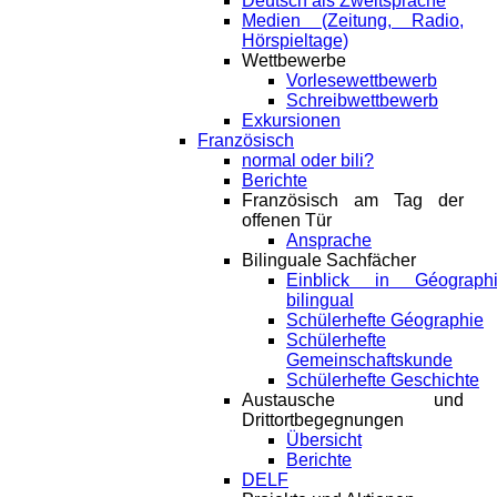
Deutsch als Zweitsprache
Medien (Zeitung, Radio,
Hörspieltage)
Wettbewerbe
Vorlesewettbewerb
Schreibwettbewerb
Exkursionen
Französisch
normal oder bili?
Berichte
Französisch am Tag der
offenen Tür
Ansprache
Bilinguale Sachfächer
Einblick in Géograph
bilingual
Schülerhefte Géographie
Schülerhefte
Gemeinschaftskunde
Schülerhefte Geschichte
Austausche und
Drittortbegegnungen
Übersicht
Berichte
DELF