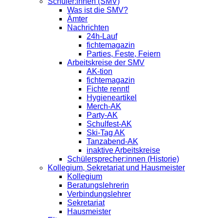
Schüler:innen (SMV)
Was ist die SMV?
Ämter
Nachrichten
24h-Lauf
fichtemagazin
Parties, Feste, Feiern
Arbeitskreise der SMV
AK-tion
fichtemagazin
Fichte rennt!
Hygieneartikel
Merch-AK
Party-AK
Schulfest-AK
Ski-Tag AK
Tanzabend-AK
inaktive Arbeitskreise
Schülersprecher:innen (Historie)
Kollegium, Sekretariat und Hausmeister
Kollegium
Beratungslehrerin
Verbindungslehrer
Sekretariat
Hausmeister