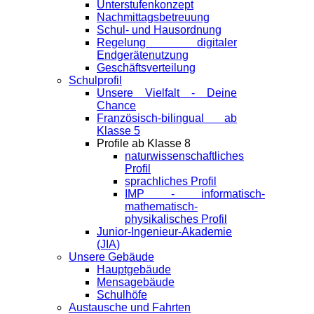
Unterstufenkonzept
Nachmittagsbetreuung
Schul- und Hausordnung
Regelung digitaler
Endgeräte­nutzung
Geschäftsverteilung
Schulprofil
Unsere Vielfalt - Deine
Chance
Französisch-bilingual ab
Klasse 5
Profile ab Klasse 8
naturwissenschaftliches
Profil
sprachliches Profil
IMP - informatisch-
mathematisch-
physikalisches Profil
Junior-Ingenieur-Akademie
(JIA)
Unsere Gebäude
Hauptgebäude
Mensagebäude
Schulhöfe
Austausche und Fahrten