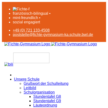
französisch-bilingual •
mint-freundlich •
sozial engagiert
+49 (0) 721 133-4508
poststelle@fichte-gymnasium-ka.schule.bwl.de
Unsere Schule
Grußwort der Schulleitung
Leitbild
Schulorganisation
Stundentafel G8
Stundentafel G9
Läuteordnung