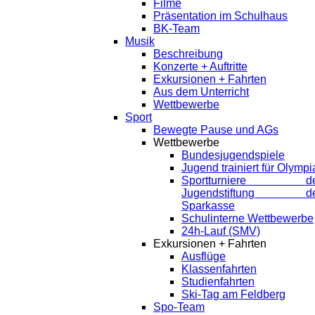
Filme
Präsentation im Schulhaus
BK-Team
Musik
Beschreibung
Konzerte + Auftritte
Exkursionen + Fahrten
Aus dem Unterricht
Wettbewerbe
Sport
Bewegte Pause und AGs
Wettbewerbe
Bundesjugendspiele
Jugend trainiert für Olympi
Sportturniere de
Jugendstiftung de
Sparkasse
Schulinterne Wettbewerbe
24h-Lauf (SMV)
Exkursionen + Fahrten
Ausflüge
Klassenfahrten
Studienfahrten
Ski-Tag am Feldberg
Spo-Team