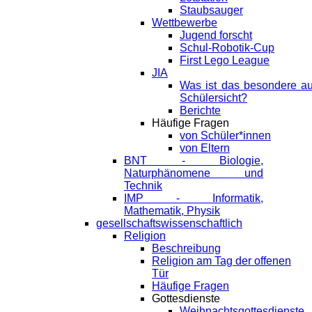
Staubsauger
Wettbewerbe
Jugend forscht
Schul-Robotik-Cup
First Lego League
JIA
Was ist das besondere a
Schülersicht?
Berichte
Häufige Fragen
von Schüler*innen
von Eltern
BNT - Biologie,
Naturphänomene und
Technik
IMP - Informatik,
Mathematik, Physik
gesellschaftswissenschaftlich
Religion
Beschreibung
Religion am Tag der offenen
Tür
Häufige Fragen
Gottesdienste
Weihnachtsgottesdienste