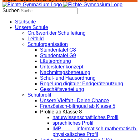
Suchen
Startseite
Unsere Schule
Grußwort der Schulleitung
Leitbild
Schulorganisation
Stundentafel G8
Stundentafel G9
Läuteordnung
Unterstufenkonzept
Nachmittagsbetreuung
Schul- und Hausordnung
Regelung digitaler Endgeräte­nutzung
Geschäftsverteilung
Schulprofil
Unsere Vielfalt - Deine Chance
Französisch-bilingual ab Klasse 5
Profile ab Klasse 8
naturwissenschaftliches Profil
sprachliches Profil
IMP - informatisch-mathematisch-
physikalisches Profil
Junior-Ingenieur-Akademie (JIA)