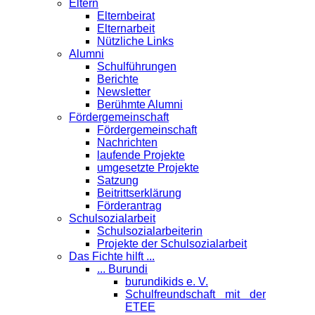
Eltern
Elternbeirat
Elternarbeit
Nützliche Links
Alumni
Schulführungen
Berichte
Newsletter
Berühmte Alumni
Förder­gemeinschaft
Fördergemeinschaft
Nachrichten
laufende Projekte
umgesetzte Projekte
Satzung
Beitrittserklärung
Förderantrag
Schul­sozialarbeit
Schulsozialarbeiterin
Projekte der Schulsozialarbeit
Das Fichte hilft ...
... Burundi
burundikids e. V.
Schulfreundschaft mit der
ETEE