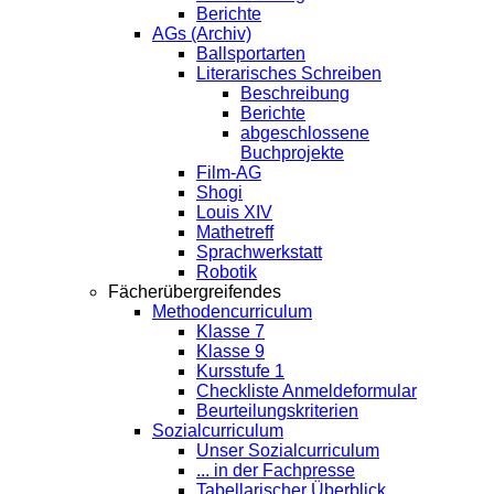
Berichte
AGs (Archiv)
Ballsportarten
Literarisches Schreiben
Beschreibung
Berichte
abgeschlossene
Buchprojekte
Film-AG
Shogi
Louis XIV
Mathetreff
Sprachwerkstatt
Robotik
Fächerübergreifendes
Methodencurriculum
Klasse 7
Klasse 9
Kursstufe 1
Checkliste Anmeldeformular
Beurteilungskriterien
Sozialcurriculum
Unser Sozialcurriculum
... in der Fachpresse
Tabellarischer Überblick