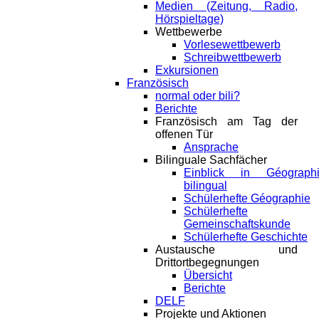
Medien (Zeitung, Radio,
Hörspieltage)
Wettbewerbe
Vorlesewettbewerb
Schreibwettbewerb
Exkursionen
Französisch
normal oder bili?
Berichte
Französisch am Tag der
offenen Tür
Ansprache
Bilinguale Sachfächer
Einblick in Géograph
bilingual
Schülerhefte Géographie
Schülerhefte
Gemeinschaftskunde
Schülerhefte Geschichte
Austausche und
Drittortbegegnungen
Übersicht
Berichte
DELF
Projekte und Aktionen