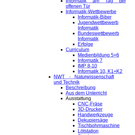
Informatik am Tag der
offenen Tür
Informatik-Wettbewerbe
Informatik-Biber
Jugendwettbewerb
Informatik
Bundeswettbewerb
Informatik
Erfolge
Curriculum
Medienbildung 5+6
Informatik 7
IMP 8-10
Informatik 10, K1+K2
NWT - Naturwissenschaft
und Technik
Beschreibung
Aus dem Unterricht
Ausstattung
CNC-Fräse
3D-Drucker
Handwerkzeuge
Dekupiersäge
Tischbohrmaschine
Lötstation