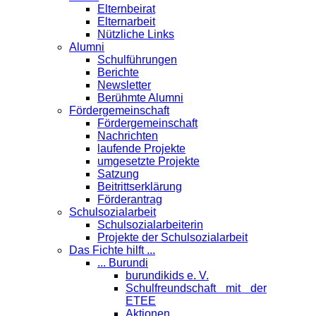
Elternbeirat
Elternarbeit
Nützliche Links
Alumni
Schulführungen
Berichte
Newsletter
Berühmte Alumni
Förder­gemeinschaft
Fördergemeinschaft
Nachrichten
laufende Projekte
umgesetzte Projekte
Satzung
Beitrittserklärung
Förderantrag
Schul­sozialarbeit
Schulsozialarbeiterin
Projekte der Schulsozialarbeit
Das Fichte hilft ...
... Burundi
burundikids e. V.
Schulfreundschaft mit der
ETEE
Aktionen