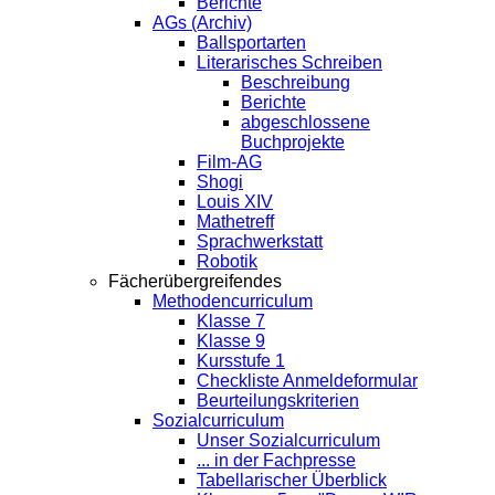
Berichte
AGs (Archiv)
Ballsportarten
Literarisches Schreiben
Beschreibung
Berichte
abgeschlossene
Buchprojekte
Film-AG
Shogi
Louis XIV
Mathetreff
Sprachwerkstatt
Robotik
Fächerübergreifendes
Methodencurriculum
Klasse 7
Klasse 9
Kursstufe 1
Checkliste Anmeldeformular
Beurteilungskriterien
Sozialcurriculum
Unser Sozialcurriculum
... in der Fachpresse
Tabellarischer Überblick