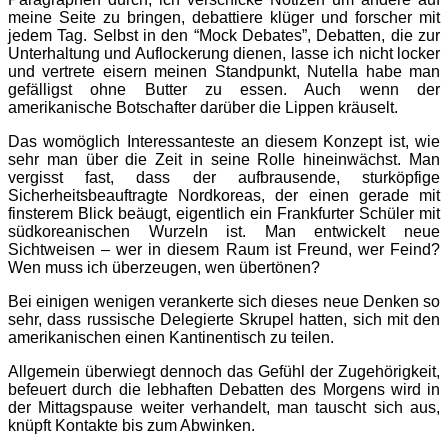
meine Seite zu bringen, debattiere klüger und forscher mit
jedem Tag. Selbst in den “Mock Debates”, Debatten, die zur
Unterhaltung und Auflockerung dienen, lasse ich nicht locker
und vertrete eisern meinen Standpunkt, Nutella habe man
gefälligst ohne Butter zu essen. Auch wenn der
amerikanische Botschafter darüber die Lippen kräuselt.
Das womöglich Interessanteste an diesem Konzept ist, wie
sehr man über die Zeit in seine Rolle hineinwächst. Man
vergisst fast, dass der aufbrausende, sturköpfige
Sicherheitsbeauftragte Nordkoreas, der einen gerade mit
finsterem Blick beäugt, eigentlich ein Frankfurter Schüler mit
südkoreanischen Wurzeln ist. Man entwickelt neue
Sichtweisen – wer in diesem Raum ist Freund, wer Feind?
Wen muss ich überzeugen, wen übertönen?
Bei einigen wenigen verankerte sich dieses neue Denken so
sehr, dass russische Delegierte Skrupel hatten, sich mit den
amerikanischen einen Kantinentisch zu teilen.
Allgemein überwiegt dennoch das Gefühl der Zugehörigkeit,
befeuert durch die lebhaften Debatten des Morgens wird in
der Mittagspause weiter verhandelt, man tauscht sich aus,
knüpft Kontakte bis zum Abwinken.