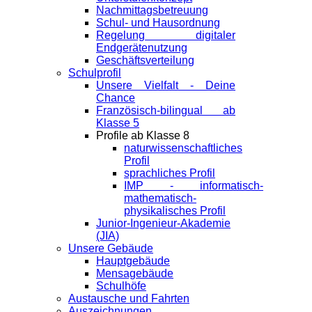
Nachmittagsbetreuung
Schul- und Hausordnung
Regelung digitaler
Endgeräte­nutzung
Geschäftsverteilung
Schulprofil
Unsere Vielfalt - Deine
Chance
Französisch-bilingual ab
Klasse 5
Profile ab Klasse 8
naturwissenschaftliches
Profil
sprachliches Profil
IMP - informatisch-
mathematisch-
physikalisches Profil
Junior-Ingenieur-Akademie
(JIA)
Unsere Gebäude
Hauptgebäude
Mensagebäude
Schulhöfe
Austausche und Fahrten
Auszeichnungen