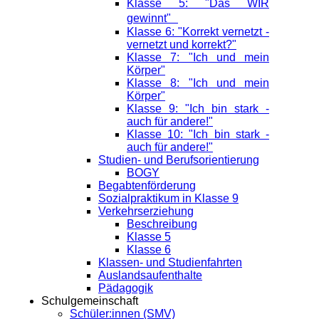
Klasse 5: "Das WIR
gewinnt"
Klasse 6: "Korrekt vernetzt -
vernetzt und korrekt?"
Klasse 7: "Ich und mein
Körper"
Klasse 8: "Ich und mein
Körper"
Klasse 9: "Ich bin stark -
auch für andere!"
Klasse 10: "Ich bin stark -
auch für andere!"
Studien- und Berufsorientierung
BOGY
Begabtenförderung
Sozialpraktikum in Klasse 9
Verkehrserziehung
Beschreibung
Klasse 5
Klasse 6
Klassen- und Studienfahrten
Auslandsaufenthalte
Pädagogik
Schulgemeinschaft
Schüler:innen (SMV)