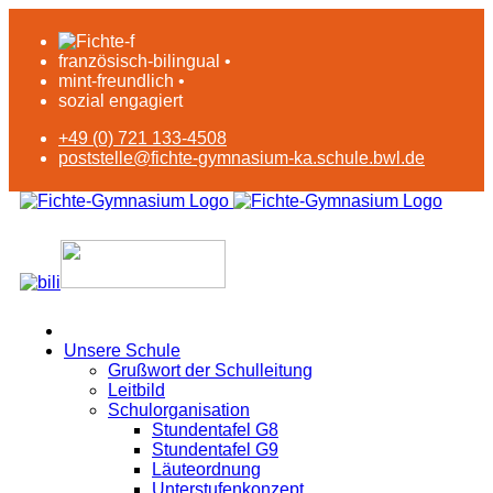
französisch-bilingual •
mint-freundlich •
sozial engagiert
+49 (0) 721 133-4508
poststelle@fichte-gymnasium-ka.schule.bwl.de
Unsere Schule
Grußwort der Schulleitung
Leitbild
Schulorganisation
Stundentafel G8
Stundentafel G9
Läuteordnung
Unterstufenkonzept