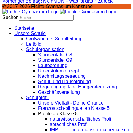
Vorheriger Beitrag: NCYMUN – was ist das?!
Zurück
© 2017-2026 Fichte-Gymnasium Karlsruhe
Suchen
Startseite
Unsere Schule
Grußwort der Schulleitung
Leitbild
Schulorganisation
Stundentafel G8
Stundentafel G9
Läuteordnung
Unterstufenkonzept
Nachmittagsbetreuung
Schul- und Hausordnung
Regelung digitaler Endgeräte­nutzung
Geschäftsverteilung
Schulprofil
Unsere Vielfalt - Deine Chance
Französisch-bilingual ab Klasse 5
Profile ab Klasse 8
naturwissenschaftliches Profil
sprachliches Profil
IMP - informatisch-mathematisch-