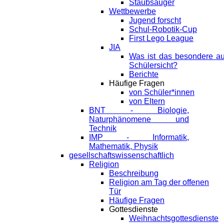
Staubsauger
Wettbewerbe
Jugend forscht
Schul-Robotik-Cup
First Lego League
JIA
Was ist das besondere a
Schülersicht?
Berichte
Häufige Fragen
von Schüler*innen
von Eltern
BNT - Biologie,
Naturphänomene und
Technik
IMP - Informatik,
Mathematik, Physik
gesellschaftswissenschaftlich
Religion
Beschreibung
Religion am Tag der offenen
Tür
Häufige Fragen
Gottesdienste
Weihnachtsgottesdienste