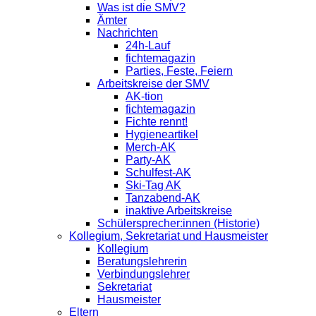
Was ist die SMV?
Ämter
Nachrichten
24h-Lauf
fichtemagazin
Parties, Feste, Feiern
Arbeitskreise der SMV
AK-tion
fichtemagazin
Fichte rennt!
Hygieneartikel
Merch-AK
Party-AK
Schulfest-AK
Ski-Tag AK
Tanzabend-AK
inaktive Arbeitskreise
Schülersprecher:innen (Historie)
Kollegium, Sekretariat und Hausmeister
Kollegium
Beratungslehrerin
Verbindungslehrer
Sekretariat
Hausmeister
Eltern