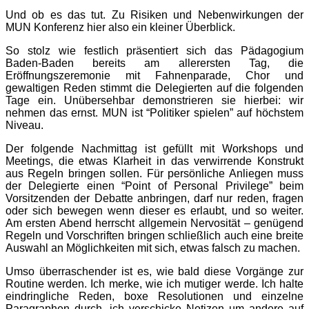
Und ob es das tut. Zu Risiken und Nebenwirkungen der
MUN Konferenz hier also ein kleiner Überblick.
So stolz wie festlich präsentiert sich das Pädagogium
Baden-Baden bereits am allerersten Tag, die
Eröffnungszeremonie mit Fahnenparade, Chor und
gewaltigen Reden stimmt die Delegierten auf die folgenden
Tage ein. Unübersehbar demonstrieren sie hierbei: wir
nehmen das ernst. MUN ist “Politiker spielen” auf höchstem
Niveau.
Der folgende Nachmittag ist gefüllt mit Workshops und
Meetings, die etwas Klarheit in das verwirrende Konstrukt
aus Regeln bringen sollen. Für persönliche Anliegen muss
der Delegierte einen “Point of Personal Privilege” beim
Vorsitzenden der Debatte anbringen, darf nur reden, fragen
oder sich bewegen wenn dieser es erlaubt, und so weiter.
Am ersten Abend herrscht allgemein Nervosität – genügend
Regeln und Vorschriften bringen schließlich auch eine breite
Auswahl an Möglichkeiten mit sich, etwas falsch zu machen.
Umso überraschender ist es, wie bald diese Vorgänge zur
Routine werden. Ich merke, wie ich mutiger werde. Ich halte
eindringliche Reden, boxe Resolutionen und einzelne
Paragraphen durch, ich verschicke Notizen um andere auf