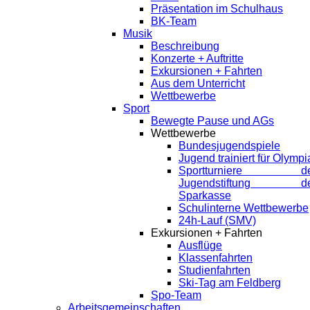
Präsentation im Schulhaus
BK-Team
Musik
Beschreibung
Konzerte + Auftritte
Exkursionen + Fahrten
Aus dem Unterricht
Wettbewerbe
Sport
Bewegte Pause und AGs
Wettbewerbe
Bundesjugendspiele
Jugend trainiert für Olympi
Sportturniere de
Jugendstiftung de
Sparkasse
Schulinterne Wettbewerbe
24h-Lauf (SMV)
Exkursionen + Fahrten
Ausflüge
Klassenfahrten
Studienfahrten
Ski-Tag am Feldberg
Spo-Team
Arbeitsgemeinschaften