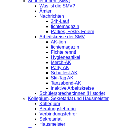
Schüler:innen (SMV)
Was ist die SMV?
Ämter
Nachrichten
24h-Lauf
fichtemagazin
Parties, Feste, Feiern
Arbeitskreise der SMV
AK-tion
fichtemagazin
Fichte rennt!
Hygieneartikel
Merch-AK
Party-AK
Schulfest-AK
Ski-Tag AK
Tanzabend-AK
inaktive Arbeitskreise
Schülersprecher:innen (Historie)
Kollegium, Sekretariat und Hausmeister
Kollegium
Beratungslehrerin
Verbindungslehrer
Sekretariat
Hausmeister