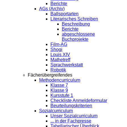
Berichte
AGs (Archiv)
Ballsportarten
Literarisches Schreiben
Beschreibung
Berichte
abgeschlossene
Buchprojekte
Film-AG
Shogi
Louis XIV
Mathetreff
Sprachwerkstatt
Robotik
Fächerübergreifendes
Methodencurriculum
Klasse 7
Klasse 9
Kursstufe 1
Checkliste Anmeldeformular
Beurteilungskriterien
Sozialcurriculum
Unser Sozialcurriculum
... in der Fachpresse
Tabellarischer Überblick