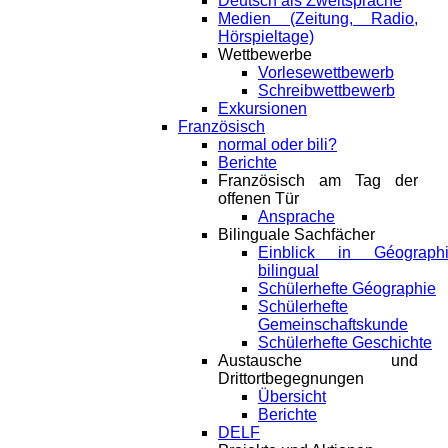
Deutsch als Zweitsprache
Medien (Zeitung, Radio,
Hörspieltage)
Wettbewerbe
Vorlesewettbewerb
Schreibwettbewerb
Exkursionen
Französisch
normal oder bili?
Berichte
Französisch am Tag der
offenen Tür
Ansprache
Bilinguale Sachfächer
Einblick in Géograph
bilingual
Schülerhefte Géographie
Schülerhefte
Gemeinschaftskunde
Schülerhefte Geschichte
Austausche und
Drittortbegegnungen
Übersicht
Berichte
DELF