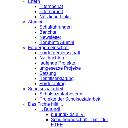
Eltern
Elternbeirat
Elternarbeit
Nützliche Links
Alumni
Schulführungen
Berichte
Newsletter
Berühmte Alumni
Förder­gemeinschaft
Fördergemeinschaft
Nachrichten
laufende Projekte
umgesetzte Projekte
Satzung
Beitrittserklärung
Förderantrag
Schul­sozialarbeit
Schulsozialarbeiterin
Projekte der Schulsozialarbeit
Das Fichte hilft ...
... Burundi
burundikids e. V.
Schulfreundschaft mit der
ETEE