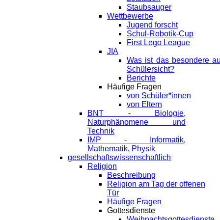
Staubsauger
Wettbewerbe
Jugend forscht
Schul-Robotik-Cup
First Lego League
JIA
Was ist das besondere a
Schülersicht?
Berichte
Häufige Fragen
von Schüler*innen
von Eltern
BNT - Biologie,
Naturphänomene und
Technik
IMP - Informatik,
Mathematik, Physik
gesellschaftswissenschaftlich
Religion
Beschreibung
Religion am Tag der offenen
Tür
Häufige Fragen
Gottesdienste
Weihnachtsgottesdienste