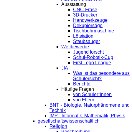
Ausstattung
CNC-Fräse
3D-Drucker
Handwerkzeuge
Dekupiersäge
Tischbohrmaschine
Lötstation
Staubsauger
Wettbewerbe
Jugend forscht
Schul-Robotik-Cup
First Lego League
JIA
Was ist das besondere aus
Schülersicht?
Berichte
Häufige Fragen
von Schüler*innen
von Eltern
BNT - Biologie, Naturphänomene und
Technik
IMP - Informatik, Mathematik, Physik
gesellschaftswissenschaftlich
Religion
Beschreibung