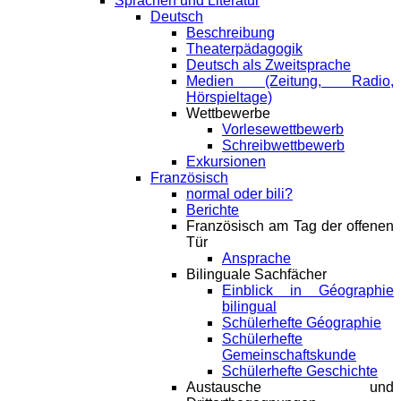
Sprachen und Literatur
Deutsch
Beschreibung
Theaterpädagogik
Deutsch als Zweitsprache
Medien (Zeitung, Radio,
Hörspieltage)
Wettbewerbe
Vorlesewettbewerb
Schreibwettbewerb
Exkursionen
Französisch
normal oder bili?
Berichte
Französisch am Tag der offenen
Tür
Ansprache
Bilinguale Sachfächer
Einblick in Géographie
bilingual
Schülerhefte Géographie
Schülerhefte
Gemeinschaftskunde
Schülerhefte Geschichte
Austausche und