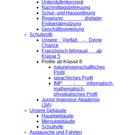
Unterstufenkonzept
Nachmittagsbetreuung
Schul- und Hausordnung
Regelung digitaler
Endgeräte­nutzung
Geschäftsverteilung
Schulprofil
Unsere Vielfalt - Deine
Chance
Französisch-bilingual ab
Klasse 5
Profile ab Klasse 8
naturwissenschaftliches
Profil
sprachliches Profil
IMP - informatisch-
mathematisch-
physikalisches Profil
Junior-Ingenieur-Akademie
(JIA)
Unsere Gebäude
Hauptgebäude
Mensagebäude
Schulhöfe
Austausche und Fahrten