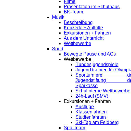
Filme
Präsentation im Schulhaus
BK-Team
Musik
Beschreibung
Konzerte + Auftritte
Exkursionen + Fahrten
Aus dem Unterricht
Wettbewerbe
Sport
Bewegte Pause und AGs
Wettbewerbe
Bundesjugendspiele
Jugend trainiert für Olympi
Sportturniere de
Jugendstiftung de
Sparkasse
Schulinterne Wettbewerbe
24h-Lauf (SMV)
Exkursionen + Fahrten
Ausflüge
Klassenfahrten
Studienfahrten
Ski-Tag am Feldberg
Spo-Team