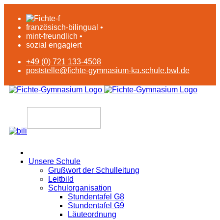
französisch-bilingual •
mint-freundlich •
sozial engagiert
+49 (0) 721 133-4508
poststelle@fichte-gymnasium-ka.schule.bwl.de
Unsere Schule
Grußwort der Schulleitung
Leitbild
Schulorganisation
Stundentafel G8
Stundentafel G9
Läuteordnung