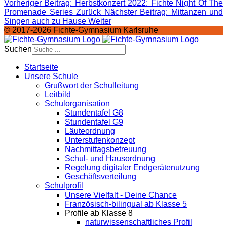
Vorheriger Beitrag: Herbstkonzert 2022: Fichte Night Of The
Promenade Series
Zurück
Nächster Beitrag: Mittanzen und
Singen auch zu Hause
Weiter
© 2017-2026 Fichte-Gymnasium Karlsruhe
Suchen
Startseite
Unsere Schule
Grußwort der Schulleitung
Leitbild
Schulorganisation
Stundentafel G8
Stundentafel G9
Läuteordnung
Unterstufenkonzept
Nachmittagsbetreuung
Schul- und Hausordnung
Regelung digitaler Endgeräte­nutzung
Geschäftsverteilung
Schulprofil
Unsere Vielfalt - Deine Chance
Französisch-bilingual ab Klasse 5
Profile ab Klasse 8
naturwissenschaftliches Profil