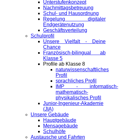
Unterstufenkonzept
Nachmittagsbetreuung
Schul- und Hausordnung
Regelung digitaler
Endgeräte­nutzung
Geschäftsverteilung
Schulprofil
Unsere Vielfalt - Deine
Chance
Französisch-bilingual ab
Klasse 5
Profile ab Klasse 8
naturwissenschaftliches
Profil
sprachliches Profil
IMP - informatisch-
mathematisch-
physikalisches Profil
Junior-Ingenieur-Akademie
(JIA)
Unsere Gebäude
Hauptgebäude
Mensagebäude
Schulhöfe
Austausche und Fahrten