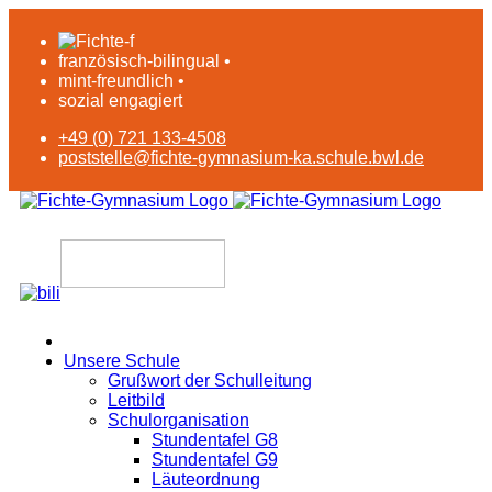
französisch-bilingual •
mint-freundlich •
sozial engagiert
+49 (0) 721 133-4508
poststelle@fichte-gymnasium-ka.schule.bwl.de
Unsere Schule
Grußwort der Schulleitung
Leitbild
Schulorganisation
Stundentafel G8
Stundentafel G9
Läuteordnung