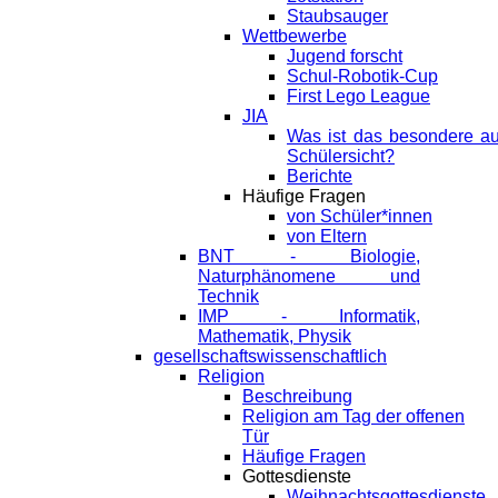
Staubsauger
Wettbewerbe
Jugend forscht
Schul-Robotik-Cup
First Lego League
JIA
Was ist das besondere a
Schülersicht?
Berichte
Häufige Fragen
von Schüler*innen
von Eltern
BNT - Biologie,
Naturphänomene und
Technik
IMP - Informatik,
Mathematik, Physik
gesellschaftswissenschaftlich
Religion
Beschreibung
Religion am Tag der offenen
Tür
Häufige Fragen
Gottesdienste
Weihnachtsgottesdienste