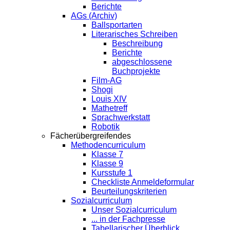
Berichte
AGs (Archiv)
Ballsportarten
Literarisches Schreiben
Beschreibung
Berichte
abgeschlossene
Buchprojekte
Film-AG
Shogi
Louis XIV
Mathetreff
Sprachwerkstatt
Robotik
Fächerübergreifendes
Methodencurriculum
Klasse 7
Klasse 9
Kursstufe 1
Checkliste Anmeldeformular
Beurteilungskriterien
Sozialcurriculum
Unser Sozialcurriculum
... in der Fachpresse
Tabellarischer Überblick