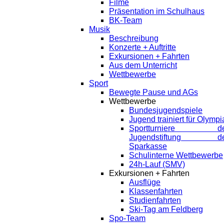
Filme
Präsentation im Schulhaus
BK-Team
Musik
Beschreibung
Konzerte + Auftritte
Exkursionen + Fahrten
Aus dem Unterricht
Wettbewerbe
Sport
Bewegte Pause und AGs
Wettbewerbe
Bundesjugendspiele
Jugend trainiert für Olympi
Sportturniere de
Jugendstiftung de
Sparkasse
Schulinterne Wettbewerbe
24h-Lauf (SMV)
Exkursionen + Fahrten
Ausflüge
Klassenfahrten
Studienfahrten
Ski-Tag am Feldberg
Spo-Team