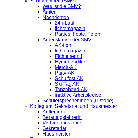
Schüler:innen (SMV)
Was ist die SMV?
Ämter
Nachrichten
24h-Lauf
fichtemagazin
Parties, Feste, Feiern
Arbeitskreise der SMV
AK-tion
fichtemagazin
Fichte rennt!
Hygieneartikel
Merch-AK
Party-AK
Schulfest-AK
Ski-Tag AK
Tanzabend-AK
inaktive Arbeitskreise
Schülersprecher:innen (Historie)
Kollegium, Sekretariat und Hausmeister
Kollegium
Beratungslehrerin
Verbindungslehrer
Sekretariat
Hausmeister