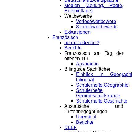
Deutsch als Zweitsprache
Medien (Zeitung, Radio,
Hörspieltage)
Wettbewerbe
Vorlesewettbewerb
Schreibwettbewerb
Exkursionen
Französisch
normal oder bili?
Berichte
Französisch am Tag der
offenen Tür
Ansprache
Bilinguale Sachfächer
Einblick in Géograph
bilingual
Schülerhefte Géographie
Schülerhefte
Gemeinschaftskunde
Schülerhefte Geschichte
Austausche und
Drittortbegegnungen
Übersicht
Berichte
DELF