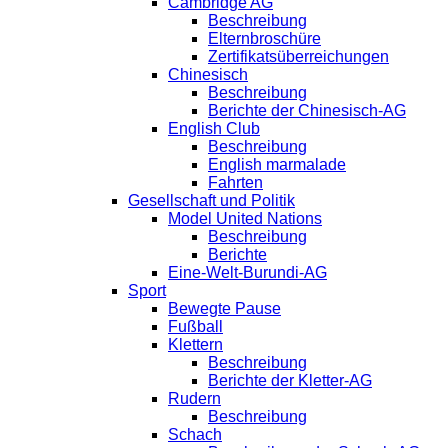
Cambridge AG
Beschreibung
Elternbroschüre
Zertifikatsüberreichungen
Chinesisch
Beschreibung
Berichte der Chinesisch-AG
English Club
Beschreibung
English marmalade
Fahrten
Gesellschaft und Politik
Model United Nations
Beschreibung
Berichte
Eine-Welt-Burundi-AG
Sport
Bewegte Pause
Fußball
Klettern
Beschreibung
Berichte der Kletter-AG
Rudern
Beschreibung
Schach