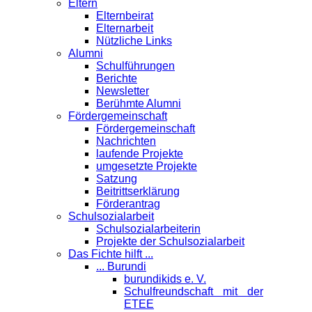
Eltern
Elternbeirat
Elternarbeit
Nützliche Links
Alumni
Schulführungen
Berichte
Newsletter
Berühmte Alumni
Förder­gemeinschaft
Fördergemeinschaft
Nachrichten
laufende Projekte
umgesetzte Projekte
Satzung
Beitrittserklärung
Förderantrag
Schul­sozialarbeit
Schulsozialarbeiterin
Projekte der Schulsozialarbeit
Das Fichte hilft ...
... Burundi
burundikids e. V.
Schulfreundschaft mit der
ETEE