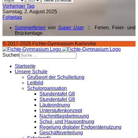
Gehe zu Monat
Vorheriger Tag
Samstag, 2. August 2025
Folgetag
Sommerferien
von
Super User
:: Ferien, Feier- und
Brückentage
© 2017-2026 Fichte-Gymnasium Karlsruhe
Suchen
Startseite
Unsere Schule
Grußwort der Schulleitung
Leitbild
Schulorganisation
Stundentafel G8
Stundentafel G9
Läuteordnung
Unterstufenkonzept
Nachmittagsbetreuung
Schul- und Hausordnung
Regelung digitaler Endgeräte­nutzung
Geschäftsverteilung