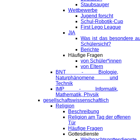
Staubsauger
Wettbewerbe
Jugend forscht
Schul-Robotik-Cup
First Lego League
JIA
Was ist das besondere a
Schülersicht?
Berichte
Häufige Fragen
von Schüler*innen
von Eltern
BNT - Biologie,
Naturphänomene und
Technik
IMP - Informatik,
Mathematik, Physik
gesellschaftswissenschaftlich
Religion
Beschreibung
Religion am Tag der offenen
Tür
Häufige Fragen
Gottesdienste
Weihnachtsgottesdienste