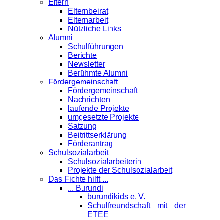
Eltern
Elternbeirat
Elternarbeit
Nützliche Links
Alumni
Schulführungen
Berichte
Newsletter
Berühmte Alumni
Förder­gemeinschaft
Fördergemeinschaft
Nachrichten
laufende Projekte
umgesetzte Projekte
Satzung
Beitrittserklärung
Förderantrag
Schul­sozialarbeit
Schulsozialarbeiterin
Projekte der Schulsozialarbeit
Das Fichte hilft ...
... Burundi
burundikids e. V.
Schulfreundschaft mit der
ETEE