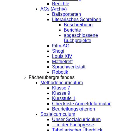
Berichte
AGs (Archiv)
Ballsportarten
Literarisches Schreiben
Beschreibung
Berichte
abgeschlossene
Buchprojekte
Film-AG
Shogi
Louis XIV
Mathetreff
Sprachwerkstatt
Robotik
Fächerübergreifendes
Methodencurriculum
Klasse 7
Klasse 9
Kursstufe 1
Checkliste Anmeldeformular
Beurteilungskriterien
Sozialcurriculum
Unser Sozialcurriculum
... in der Fachpresse
Tabellarischer Überblick