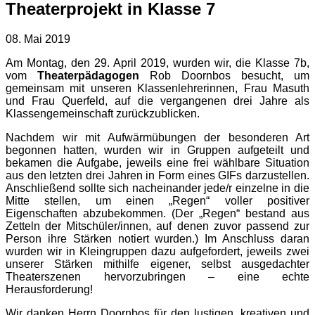
Theaterprojekt in Klasse 7
08. Mai 2019
Am Montag, den 29. April 2019, wurden wir, die Klasse 7b,
vom
Theaterpädagogen
Rob Doornbos besucht, um
gemeinsam mit unseren Klassenlehrerinnen, Frau Masuth
und Frau Querfeld, auf die vergangenen drei Jahre als
Klassengemeinschaft zurückzublicken.
Nachdem wir mit Aufwärmübungen der besonderen Art
begonnen hatten, wurden wir in Gruppen aufgeteilt und
bekamen die Aufgabe, jeweils eine frei wählbare Situation
aus den letzten drei Jahren in Form eines GIFs darzustellen.
Anschließend sollte sich nacheinander jede/r einzelne in die
Mitte stellen, um einen „Regen“ voller positiver
Eigenschaften abzubekommen. (Der „Regen“ bestand aus
Zetteln der Mitschüler/innen, auf denen zuvor passend zur
Person ihre Stärken notiert wurden.) Im Anschluss daran
wurden wir in Kleingruppen dazu aufgefordert, jeweils zwei
unserer Stärken mithilfe eigener, selbst ausgedachter
Theaterszenen hervorzubringen – eine echte
Herausforderung!
Wir danken Herrn Doornbos für den lustigen, kreativen und