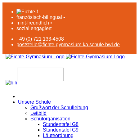
französisch-bilingual •
mint-freundlich •
sozial engagiert
+49 (0) 721 133-4508
poststelle@fichte-gymnasium-ka.schule.bwl.de
Unsere Schule
Grußwort der Schulleitung
Leitbild
Schulorganisation
Stundentafel G8
Stundentafel G9
Läuteordnung