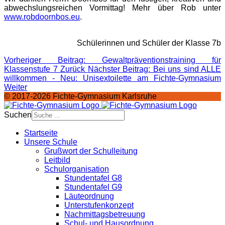
abwechslungsreichen Vormittag! Mehr über Rob unter
www.robdoornbos.eu
.
Schülerinnen und Schüler der Klasse 7b
Vorheriger Beitrag: Gewaltpräventionstraining für
Klassenstufe 7
Zurück
Nächster Beitrag: Bei uns sind ALLE
willkommen - Neu: Unisextoilette am Fichte-Gymnasium
Weiter
© 2017-2026 Fichte-Gymnasium Karlsruhe
Suchen
Startseite
Unsere Schule
Grußwort der Schulleitung
Leitbild
Schulorganisation
Stundentafel G8
Stundentafel G9
Läuteordnung
Unterstufenkonzept
Nachmittagsbetreuung
Schul- und Hausordnung