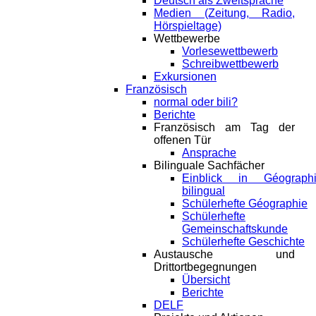
Deutsch als Zweitsprache
Medien (Zeitung, Radio,
Hörspieltage)
Wettbewerbe
Vorlesewettbewerb
Schreibwettbewerb
Exkursionen
Französisch
normal oder bili?
Berichte
Französisch am Tag der
offenen Tür
Ansprache
Bilinguale Sachfächer
Einblick in Géograph
bilingual
Schülerhefte Géographie
Schülerhefte
Gemeinschaftskunde
Schülerhefte Geschichte
Austausche und
Drittortbegegnungen
Übersicht
Berichte
DELF