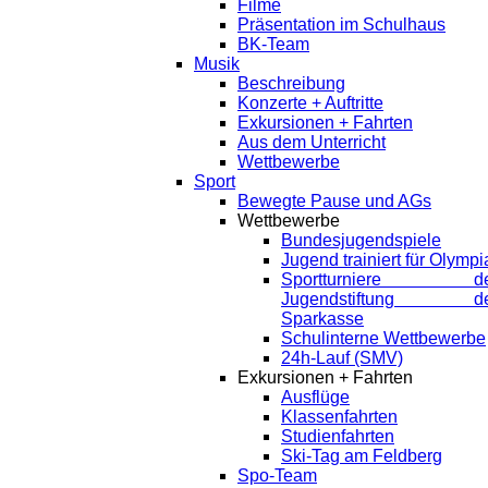
Filme
Präsentation im Schulhaus
BK-Team
Musik
Beschreibung
Konzerte + Auftritte
Exkursionen + Fahrten
Aus dem Unterricht
Wettbewerbe
Sport
Bewegte Pause und AGs
Wettbewerbe
Bundesjugendspiele
Jugend trainiert für Olympi
Sportturniere de
Jugendstiftung de
Sparkasse
Schulinterne Wettbewerbe
24h-Lauf (SMV)
Exkursionen + Fahrten
Ausflüge
Klassenfahrten
Studienfahrten
Ski-Tag am Feldberg
Spo-Team