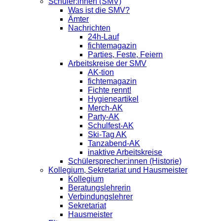
Schüler:innen (SMV)
Was ist die SMV?
Ämter
Nachrichten
24h-Lauf
fichtemagazin
Parties, Feste, Feiern
Arbeitskreise der SMV
AK-tion
fichtemagazin
Fichte rennt!
Hygieneartikel
Merch-AK
Party-AK
Schulfest-AK
Ski-Tag AK
Tanzabend-AK
inaktive Arbeitskreise
Schülersprecher:innen (Historie)
Kollegium, Sekretariat und Hausmeister
Kollegium
Beratungslehrerin
Verbindungslehrer
Sekretariat
Hausmeister