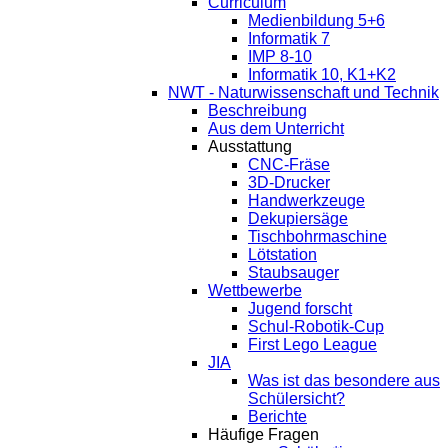
Curriculum
Medienbildung 5+6
Informatik 7
IMP 8-10
Informatik 10, K1+K2
NWT - Naturwissenschaft und Technik
Beschreibung
Aus dem Unterricht
Ausstattung
CNC-Fräse
3D-Drucker
Handwerkzeuge
Dekupiersäge
Tischbohrmaschine
Lötstation
Staubsauger
Wettbewerbe
Jugend forscht
Schul-Robotik-Cup
First Lego League
JIA
Was ist das besondere aus
Schülersicht?
Berichte
Häufige Fragen