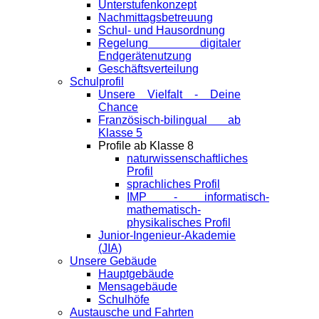
Unterstufenkonzept
Nachmittagsbetreuung
Schul- und Hausordnung
Regelung digitaler
Endgeräte­nutzung
Geschäftsverteilung
Schulprofil
Unsere Vielfalt - Deine
Chance
Französisch-bilingual ab
Klasse 5
Profile ab Klasse 8
naturwissenschaftliches
Profil
sprachliches Profil
IMP - informatisch-
mathematisch-
physikalisches Profil
Junior-Ingenieur-Akademie
(JIA)
Unsere Gebäude
Hauptgebäude
Mensagebäude
Schulhöfe
Austausche und Fahrten