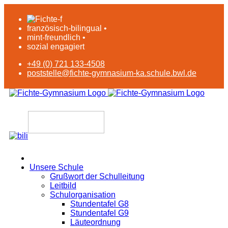
französisch-bilingual •
mint-freundlich •
sozial engagiert
+49 (0) 721 133-4508
poststelle@fichte-gymnasium-ka.schule.bwl.de
Unsere Schule
Grußwort der Schulleitung
Leitbild
Schulorganisation
Stundentafel G8
Stundentafel G9
Läuteordnung