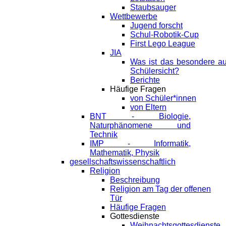
Staubsauger
Wettbewerbe
Jugend forscht
Schul-Robotik-Cup
First Lego League
JIA
Was ist das besondere a
Schülersicht?
Berichte
Häufige Fragen
von Schüler*innen
von Eltern
BNT - Biologie,
Naturphänomene und
Technik
IMP - Informatik,
Mathematik, Physik
gesellschaftswissenschaftlich
Religion
Beschreibung
Religion am Tag der offenen
Tür
Häufige Fragen
Gottesdienste
Weihnachtsgottesdienste