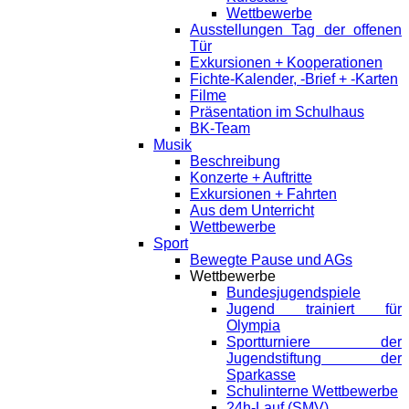
Wettbewerbe
Ausstellungen Tag der offenen
Tür
Exkursionen + Kooperationen
Fichte-Kalender, -Brief + -Karten
Filme
Präsentation im Schulhaus
BK-Team
Musik
Beschreibung
Konzerte + Auftritte
Exkursionen + Fahrten
Aus dem Unterricht
Wettbewerbe
Sport
Bewegte Pause und AGs
Wettbewerbe
Bundesjugendspiele
Jugend trainiert für
Olympia
Sportturniere der
Jugendstiftung der
Sparkasse
Schulinterne Wettbewerbe
24h-Lauf (SMV)