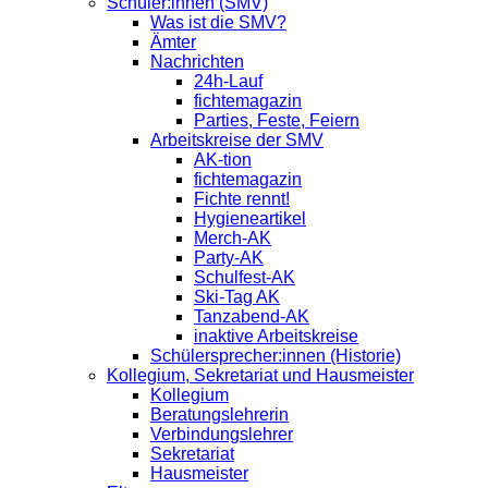
Schüler:innen (SMV)
Was ist die SMV?
Ämter
Nachrichten
24h-Lauf
fichtemagazin
Parties, Feste, Feiern
Arbeitskreise der SMV
AK-tion
fichtemagazin
Fichte rennt!
Hygieneartikel
Merch-AK
Party-AK
Schulfest-AK
Ski-Tag AK
Tanzabend-AK
inaktive Arbeitskreise
Schülersprecher:innen (Historie)
Kollegium, Sekretariat und Hausmeister
Kollegium
Beratungslehrerin
Verbindungslehrer
Sekretariat
Hausmeister