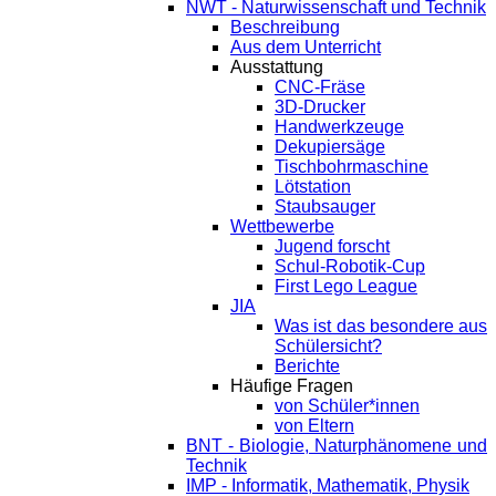
NWT - Naturwissenschaft und Technik
Beschreibung
Aus dem Unterricht
Ausstattung
CNC-Fräse
3D-Drucker
Handwerkzeuge
Dekupiersäge
Tischbohrmaschine
Lötstation
Staubsauger
Wettbewerbe
Jugend forscht
Schul-Robotik-Cup
First Lego League
JIA
Was ist das besondere aus
Schülersicht?
Berichte
Häufige Fragen
von Schüler*innen
von Eltern
BNT - Biologie, Naturphänomene und
Technik
IMP - Informatik, Mathematik, Physik