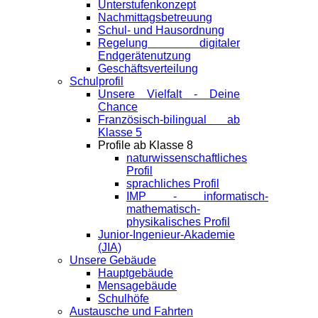
Unterstufenkonzept
Nachmittagsbetreuung
Schul- und Hausordnung
Regelung digitaler
Endgeräte­nutzung
Geschäftsverteilung
Schulprofil
Unsere Vielfalt - Deine
Chance
Französisch-bilingual ab
Klasse 5
Profile ab Klasse 8
naturwissenschaftliches
Profil
sprachliches Profil
IMP - informatisch-
mathematisch-
physikalisches Profil
Junior-Ingenieur-Akademie
(JIA)
Unsere Gebäude
Hauptgebäude
Mensagebäude
Schulhöfe
Austausche und Fahrten