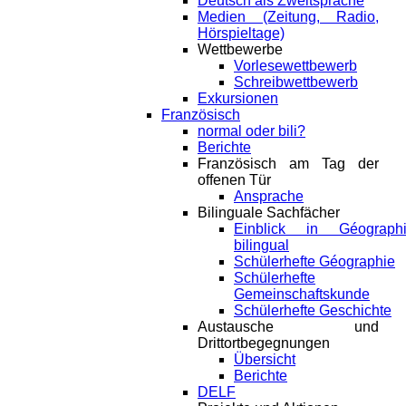
Deutsch als Zweitsprache
Medien (Zeitung, Radio,
Hörspieltage)
Wettbewerbe
Vorlesewettbewerb
Schreibwettbewerb
Exkursionen
Französisch
normal oder bili?
Berichte
Französisch am Tag der
offenen Tür
Ansprache
Bilinguale Sachfächer
Einblick in Géograph
bilingual
Schülerhefte Géographie
Schülerhefte
Gemeinschaftskunde
Schülerhefte Geschichte
Austausche und
Drittortbegegnungen
Übersicht
Berichte
DELF