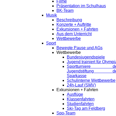
Filme
Präsentation im Schulhaus
BK-Team
Musik
Beschreibung
Konzerte + Auftritte
Exkursionen + Fahrten
Aus dem Unterricht
Wettbewerbe
Sport
Bewegte Pause und AGs
Wettbewerbe
Bundesjugendspiele
Jugend trainiert für Olympi
Sportturniere de
Jugendstiftung de
Sparkasse
Schulinterne Wettbewerbe
24h-Lauf (SMV)
Exkursionen + Fahrten
Ausflüge
Klassenfahrten
Studienfahrten
Ski-Tag am Feldberg
Spo-Team