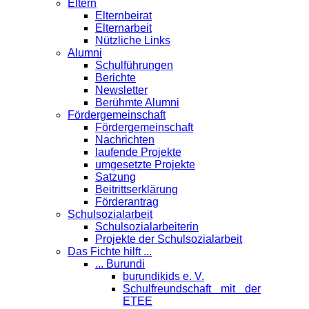
Eltern
Elternbeirat
Elternarbeit
Nützliche Links
Alumni
Schulführungen
Berichte
Newsletter
Berühmte Alumni
Förder­gemeinschaft
Fördergemeinschaft
Nachrichten
laufende Projekte
umgesetzte Projekte
Satzung
Beitrittserklärung
Förderantrag
Schul­sozialarbeit
Schulsozialarbeiterin
Projekte der Schulsozialarbeit
Das Fichte hilft ...
... Burundi
burundikids e. V.
Schulfreundschaft mit der
ETEE