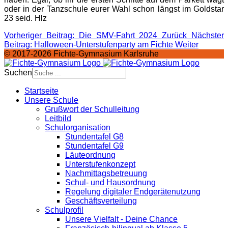
oder in der Tanzschule eurer Wahl schon längst im Goldstar
23 seid. Hlz
Vorheriger Beitrag: Die SMV-Fahrt 2024
Zurück
Nächster
Beitrag: Halloween-Unterstufenparty am Fichte
Weiter
© 2017-2026 Fichte-Gymnasium Karlsruhe
Suchen
Startseite
Unsere Schule
Grußwort der Schulleitung
Leitbild
Schulorganisation
Stundentafel G8
Stundentafel G9
Läuteordnung
Unterstufenkonzept
Nachmittagsbetreuung
Schul- und Hausordnung
Regelung digitaler Endgeräte­nutzung
Geschäftsverteilung
Schulprofil
Unsere Vielfalt - Deine Chance