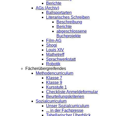
Berichte
AGs (Archiv)
Ballsportarten
Literarisches Schreiben
Beschreibung
Berichte
abgeschlossene
Buchprojekte
Film-AG
Shogi
Louis XIV
Mathetreff
Sprachwerkstatt
Robotik
Fächerübergreifendes
Methodencurriculum
Klasse 7
Klasse 9
Kursstufe 1
Checkliste Anmeldeformular
Beurteilungskriterien
Sozialcurriculum
Unser Sozialcurriculum
... in der Fachpresse
Tabellarischer Überblick