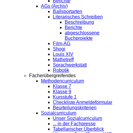
Berichte
AGs (Archiv)
Ballsportarten
Literarisches Schreiben
Beschreibung
Berichte
abgeschlossene
Buchprojekte
Film-AG
Shogi
Louis XIV
Mathetreff
Sprachwerkstatt
Robotik
Fächerübergreifendes
Methodencurriculum
Klasse 7
Klasse 9
Kursstufe 1
Checkliste Anmeldeformular
Beurteilungskriterien
Sozialcurriculum
Unser Sozialcurriculum
... in der Fachpresse
Tabellarischer Überblick