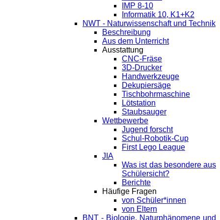
IMP 8-10
Informatik 10, K1+K2
NWT - Naturwissenschaft und Technik
Beschreibung
Aus dem Unterricht
Ausstattung
CNC-Fräse
3D-Drucker
Handwerkzeuge
Dekupiersäge
Tischbohrmaschine
Lötstation
Staubsauger
Wettbewerbe
Jugend forscht
Schul-Robotik-Cup
First Lego League
JIA
Was ist das besondere aus
Schülersicht?
Berichte
Häufige Fragen
von Schüler*innen
von Eltern
BNT - Biologie, Naturphänomene und