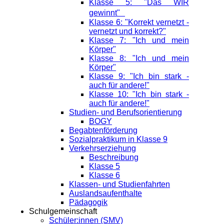
Klasse 5: "Das WIR
gewinnt"
Klasse 6: "Korrekt vernetzt -
vernetzt und korrekt?"
Klasse 7: "Ich und mein
Körper"
Klasse 8: "Ich und mein
Körper"
Klasse 9: "Ich bin stark -
auch für andere!"
Klasse 10: "Ich bin stark -
auch für andere!"
Studien- und Berufsorientierung
BOGY
Begabtenförderung
Sozialpraktikum in Klasse 9
Verkehrserziehung
Beschreibung
Klasse 5
Klasse 6
Klassen- und Studienfahrten
Auslandsaufenthalte
Pädagogik
Schulgemeinschaft
Schüler:innen (SMV)