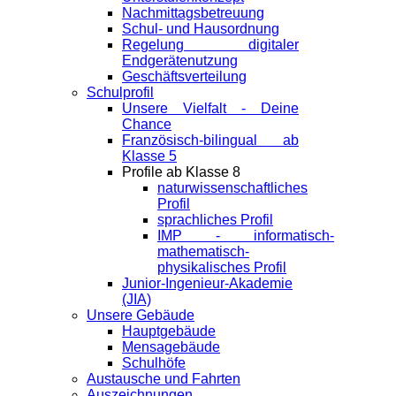
Nachmittagsbetreuung
Schul- und Hausordnung
Regelung digitaler
Endgeräte­nutzung
Geschäftsverteilung
Schulprofil
Unsere Vielfalt - Deine
Chance
Französisch-bilingual ab
Klasse 5
Profile ab Klasse 8
naturwissenschaftliches
Profil
sprachliches Profil
IMP - informatisch-
mathematisch-
physikalisches Profil
Junior-Ingenieur-Akademie
(JIA)
Unsere Gebäude
Hauptgebäude
Mensagebäude
Schulhöfe
Austausche und Fahrten
Auszeichnungen