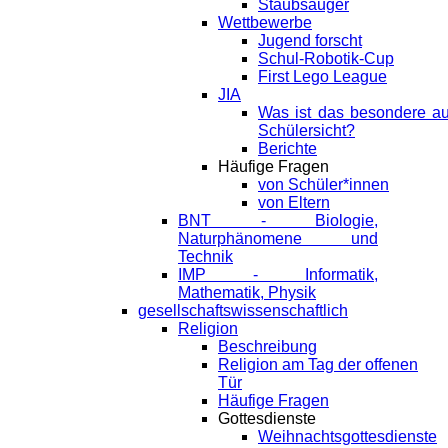
Staubsauger
Wettbewerbe
Jugend forscht
Schul-Robotik-Cup
First Lego League
JIA
Was ist das besondere a
Schülersicht?
Berichte
Häufige Fragen
von Schüler*innen
von Eltern
BNT - Biologie,
Naturphänomene und
Technik
IMP - Informatik,
Mathematik, Physik
gesellschaftswissenschaftlich
Religion
Beschreibung
Religion am Tag der offenen
Tür
Häufige Fragen
Gottesdienste
Weihnachtsgottesdienste