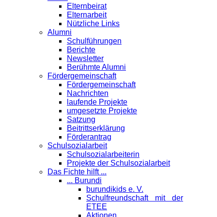
Elternbeirat
Elternarbeit
Nützliche Links
Alumni
Schulführungen
Berichte
Newsletter
Berühmte Alumni
Förder­gemeinschaft
Fördergemeinschaft
Nachrichten
laufende Projekte
umgesetzte Projekte
Satzung
Beitrittserklärung
Förderantrag
Schul­sozialarbeit
Schulsozialarbeiterin
Projekte der Schulsozialarbeit
Das Fichte hilft ...
... Burundi
burundikids e. V.
Schulfreundschaft mit der
ETEE
Aktionen