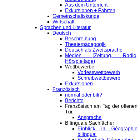
Aus dem Unterricht
Exkursionen + Fahrten
Gemeinschaftskunde
Wirtschaft
Sprachen und Literatur
Deutsch
Beschreibung
Theaterpädagogik
Deutsch als Zweitsprache
Medien (Zeitung, Radio,
Hörspieltage)
Wettbewerbe
Vorlesewettbewerb
Schreibwettbewerb
Exkursionen
Französisch
normal oder bili?
Berichte
Französisch am Tag der offenen
Tür
Ansprache
Bilinguale Sachfächer
Einblick in Géographie
bilingual
Schülerhefte Géographie