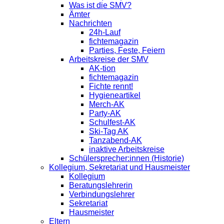
Was ist die SMV?
Ämter
Nachrichten
24h-Lauf
fichtemagazin
Parties, Feste, Feiern
Arbeitskreise der SMV
AK-tion
fichtemagazin
Fichte rennt!
Hygieneartikel
Merch-AK
Party-AK
Schulfest-AK
Ski-Tag AK
Tanzabend-AK
inaktive Arbeitskreise
Schülersprecher:innen (Historie)
Kollegium, Sekretariat und Hausmeister
Kollegium
Beratungslehrerin
Verbindungslehrer
Sekretariat
Hausmeister
Eltern