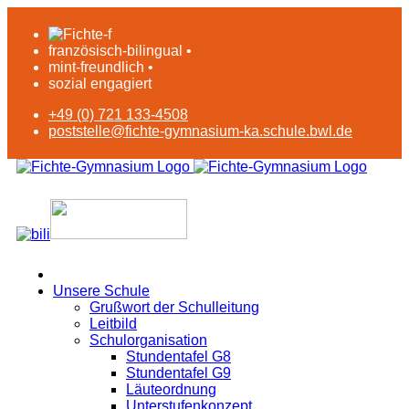
französisch-bilingual •
mint-freundlich •
sozial engagiert
+49 (0) 721 133-4508
poststelle@fichte-gymnasium-ka.schule.bwl.de
Unsere Schule
Grußwort der Schulleitung
Leitbild
Schulorganisation
Stundentafel G8
Stundentafel G9
Läuteordnung
Unterstufenkonzept