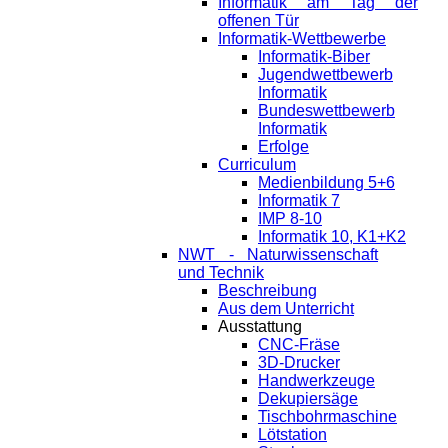
Informatik am Tag der
offenen Tür
Informatik-Wettbewerbe
Informatik-Biber
Jugendwettbewerb
Informatik
Bundeswettbewerb
Informatik
Erfolge
Curriculum
Medienbildung 5+6
Informatik 7
IMP 8-10
Informatik 10, K1+K2
NWT - Naturwissenschaft
und Technik
Beschreibung
Aus dem Unterricht
Ausstattung
CNC-Fräse
3D-Drucker
Handwerkzeuge
Dekupiersäge
Tischbohrmaschine
Lötstation