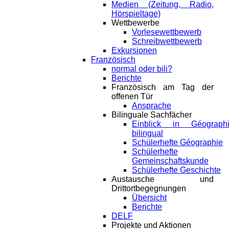
Medien (Zeitung, Radio,
Hörspieltage)
Wettbewerbe
Vorlesewettbewerb
Schreibwettbewerb
Exkursionen
Französisch
normal oder bili?
Berichte
Französisch am Tag der
offenen Tür
Ansprache
Bilinguale Sachfächer
Einblick in Géograph
bilingual
Schülerhefte Géographie
Schülerhefte
Gemeinschaftskunde
Schülerhefte Geschichte
Austausche und
Drittortbegegnungen
Übersicht
Berichte
DELF
Projekte und Aktionen