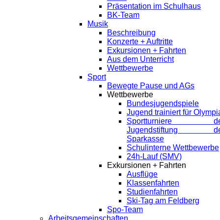
Präsentation im Schulhaus
BK-Team
Musik
Beschreibung
Konzerte + Auftritte
Exkursionen + Fahrten
Aus dem Unterricht
Wettbewerbe
Sport
Bewegte Pause und AGs
Wettbewerbe
Bundesjugendspiele
Jugend trainiert für Olympi
Sportturniere de
Jugendstiftung de
Sparkasse
Schulinterne Wettbewerbe
24h-Lauf (SMV)
Exkursionen + Fahrten
Ausflüge
Klassenfahrten
Studienfahrten
Ski-Tag am Feldberg
Spo-Team
Arbeitsgemeinschaften