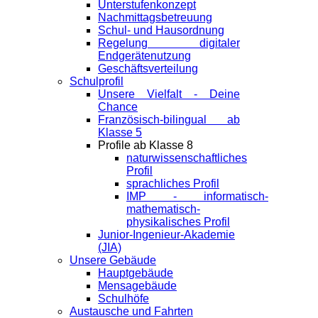
Unterstufenkonzept
Nachmittagsbetreuung
Schul- und Hausordnung
Regelung digitaler
Endgeräte­nutzung
Geschäftsverteilung
Schulprofil
Unsere Vielfalt - Deine
Chance
Französisch-bilingual ab
Klasse 5
Profile ab Klasse 8
naturwissenschaftliches
Profil
sprachliches Profil
IMP - informatisch-
mathematisch-
physikalisches Profil
Junior-Ingenieur-Akademie
(JIA)
Unsere Gebäude
Hauptgebäude
Mensagebäude
Schulhöfe
Austausche und Fahrten