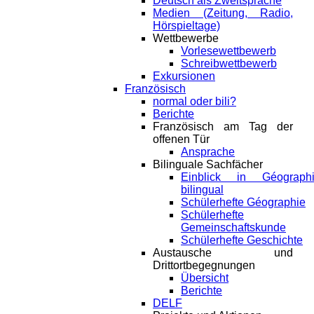
Deutsch als Zweitsprache
Medien (Zeitung, Radio,
Hörspieltage)
Wettbewerbe
Vorlesewettbewerb
Schreibwettbewerb
Exkursionen
Französisch
normal oder bili?
Berichte
Französisch am Tag der
offenen Tür
Ansprache
Bilinguale Sachfächer
Einblick in Géograph
bilingual
Schülerhefte Géographie
Schülerhefte
Gemeinschaftskunde
Schülerhefte Geschichte
Austausche und
Drittortbegegnungen
Übersicht
Berichte
DELF