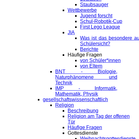
Staubsauger
Wettbewerbe
Jugend forscht
Schul-Robotik-Cup
First Lego League
JIA
Was ist das besondere a
Schülersicht?
Berichte
Häufige Fragen
von Schüler*innen
von Eltern
BNT - Biologie,
Naturphänomene und
Technik
IMP - Informatik,
Mathematik, Physik
gesellschaftswissenschaftlich
Religion
Beschreibung
Religion am Tag der offenen
Tür
Häufige Fragen
Gottesdienste
Weihnachtsgottesdienste