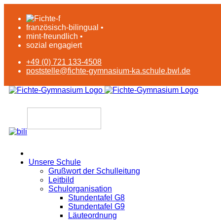
französisch-bilingual •
mint-freundlich •
sozial engagiert
+49 (0) 721 133-4508
poststelle@fichte-gymnasium-ka.schule.bwl.de
Unsere Schule
Grußwort der Schulleitung
Leitbild
Schulorganisation
Stundentafel G8
Stundentafel G9
Läuteordnung