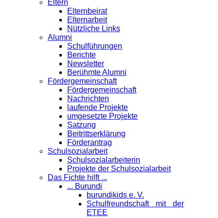
Eltern
Elternbeirat
Elternarbeit
Nützliche Links
Alumni
Schulführungen
Berichte
Newsletter
Berühmte Alumni
Förder­gemeinschaft
Fördergemeinschaft
Nachrichten
laufende Projekte
umgesetzte Projekte
Satzung
Beitrittserklärung
Förderantrag
Schul­sozialarbeit
Schulsozialarbeiterin
Projekte der Schulsozialarbeit
Das Fichte hilft ...
... Burundi
burundikids e. V.
Schulfreundschaft mit der
ETEE