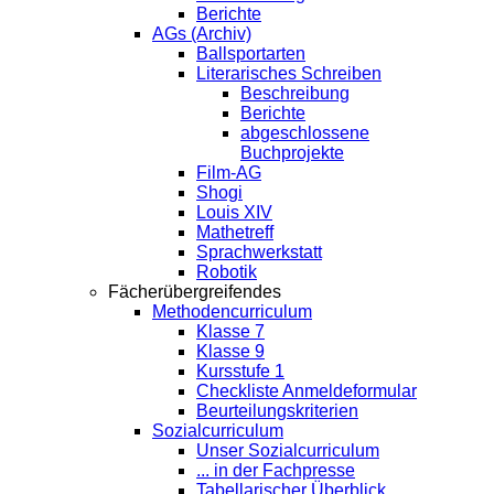
Berichte
AGs (Archiv)
Ballsportarten
Literarisches Schreiben
Beschreibung
Berichte
abgeschlossene
Buchprojekte
Film-AG
Shogi
Louis XIV
Mathetreff
Sprachwerkstatt
Robotik
Fächerübergreifendes
Methodencurriculum
Klasse 7
Klasse 9
Kursstufe 1
Checkliste Anmeldeformular
Beurteilungskriterien
Sozialcurriculum
Unser Sozialcurriculum
... in der Fachpresse
Tabellarischer Überblick