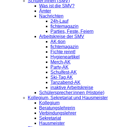
Schüler:innen (SMV)
Was ist die SMV?
Ämter
Nachrichten
24h-Lauf
fichtemagazin
Parties, Feste, Feiern
Arbeitskreise der SMV
AK-tion
fichtemagazin
Fichte rennt!
Hygieneartikel
Merch-AK
Party-AK
Schulfest-AK
Ski-Tag AK
Tanzabend-AK
inaktive Arbeitskreise
Schülersprecher:innen (Historie)
Kollegium, Sekretariat und Hausmeister
Kollegium
Beratungslehrerin
Verbindungslehrer
Sekretariat
Hausmeister