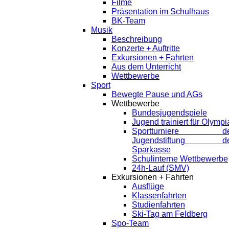
Filme
Präsentation im Schulhaus
BK-Team
Musik
Beschreibung
Konzerte + Auftritte
Exkursionen + Fahrten
Aus dem Unterricht
Wettbewerbe
Sport
Bewegte Pause und AGs
Wettbewerbe
Bundesjugendspiele
Jugend trainiert für Olympi
Sportturniere de
Jugendstiftung de
Sparkasse
Schulinterne Wettbewerbe
24h-Lauf (SMV)
Exkursionen + Fahrten
Ausflüge
Klassenfahrten
Studienfahrten
Ski-Tag am Feldberg
Spo-Team