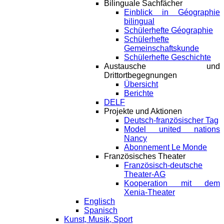
Bilinguale Sachfächer
Einblick in Géographie
bilingual
Schülerhefte Géographie
Schülerhefte
Gemeinschaftskunde
Schülerhefte Geschichte
Austausche und
Drittortbegegnungen
Übersicht
Berichte
DELF
Projekte und Aktionen
Deutsch-französischer Tag
Model united nations
Nancy
Abonnement Le Monde
Französisches Theater
Französisch-deutsche
Theater-AG
Kooperation mit dem
Xenia-Theater
Englisch
Spanisch
Kunst, Musik, Sport