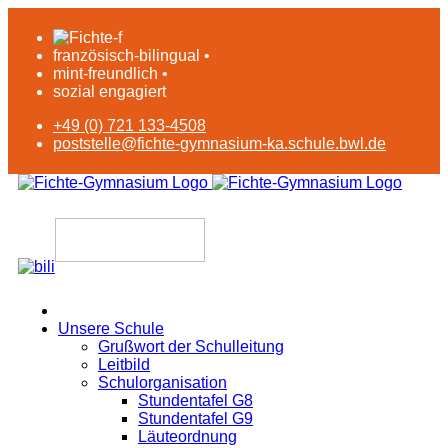
französisch-bilingual •
mint-freundlich •
sozial engagiert
+49 (0) 721 133-4508
poststelle@fichte-gymnasium-ka.schule.bwl.de
Unsere Schule
Grußwort der Schulleitung
Leitbild
Schulorganisation
Stundentafel G8
Stundentafel G9
Läuteordnung