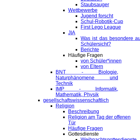
Staubsauger
Wettbewerbe
Jugend forscht
Schul-Robotik-Cup
First Lego League
JIA
Was ist das besondere a
Schülersicht?
Berichte
Häufige Fragen
von Schüler*innen
von Eltern
BNT - Biologie,
Naturphänomene und
Technik
IMP - Informatik,
Mathematik, Physik
gesellschaftswissenschaftlich
Religion
Beschreibung
Religion am Tag der offenen
Tür
Häufige Fragen
Gottesdienste
Weihnachtsgottesdienste