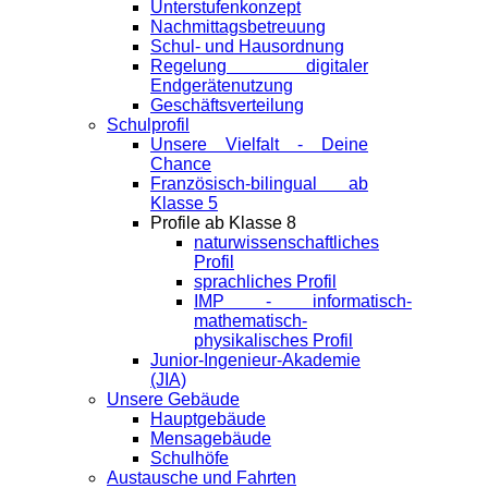
Unterstufenkonzept
Nachmittagsbetreuung
Schul- und Hausordnung
Regelung digitaler
Endgeräte­nutzung
Geschäftsverteilung
Schulprofil
Unsere Vielfalt - Deine
Chance
Französisch-bilingual ab
Klasse 5
Profile ab Klasse 8
naturwissenschaftliches
Profil
sprachliches Profil
IMP - informatisch-
mathematisch-
physikalisches Profil
Junior-Ingenieur-Akademie
(JIA)
Unsere Gebäude
Hauptgebäude
Mensagebäude
Schulhöfe
Austausche und Fahrten