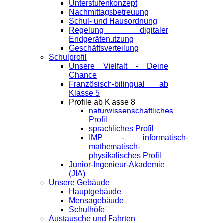
Unterstufenkonzept
Nachmittagsbetreuung
Schul- und Hausordnung
Regelung digitaler
Endgeräte­nutzung
Geschäftsverteilung
Schulprofil
Unsere Vielfalt - Deine
Chance
Französisch-bilingual ab
Klasse 5
Profile ab Klasse 8
naturwissenschaftliches
Profil
sprachliches Profil
IMP - informatisch-
mathematisch-
physikalisches Profil
Junior-Ingenieur-Akademie
(JIA)
Unsere Gebäude
Hauptgebäude
Mensagebäude
Schulhöfe
Austausche und Fahrten