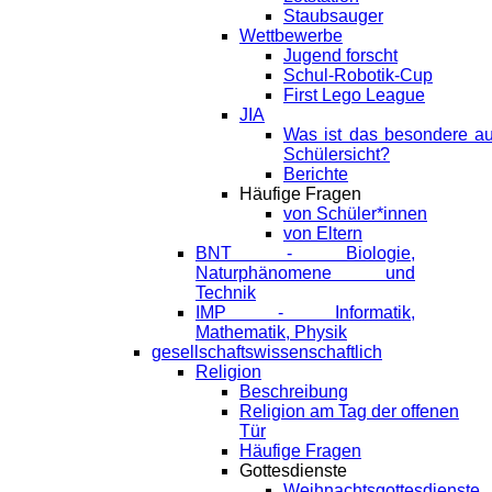
Staubsauger
Wettbewerbe
Jugend forscht
Schul-Robotik-Cup
First Lego League
JIA
Was ist das besondere a
Schülersicht?
Berichte
Häufige Fragen
von Schüler*innen
von Eltern
BNT - Biologie,
Naturphänomene und
Technik
IMP - Informatik,
Mathematik, Physik
gesellschaftswissenschaftlich
Religion
Beschreibung
Religion am Tag der offenen
Tür
Häufige Fragen
Gottesdienste
Weihnachtsgottesdienste