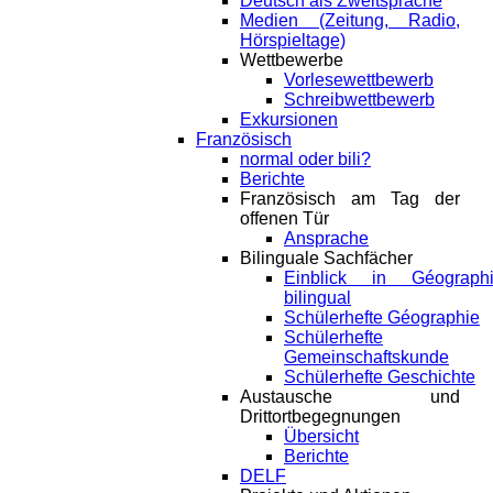
Deutsch als Zweitsprache
Medien (Zeitung, Radio,
Hörspieltage)
Wettbewerbe
Vorlesewettbewerb
Schreibwettbewerb
Exkursionen
Französisch
normal oder bili?
Berichte
Französisch am Tag der
offenen Tür
Ansprache
Bilinguale Sachfächer
Einblick in Géograph
bilingual
Schülerhefte Géographie
Schülerhefte
Gemeinschaftskunde
Schülerhefte Geschichte
Austausche und
Drittortbegegnungen
Übersicht
Berichte
DELF