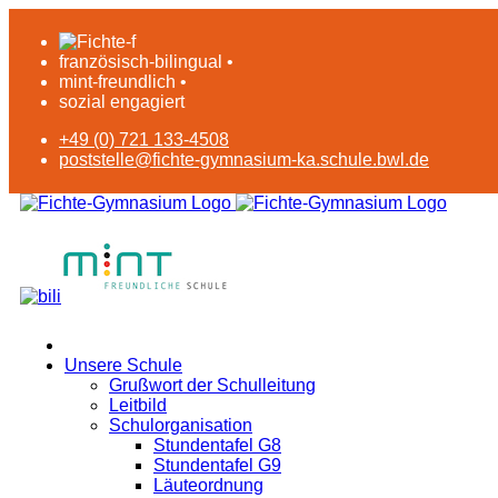
französisch-bilingual •
mint-freundlich •
sozial engagiert
+49 (0) 721 133-4508
poststelle@fichte-gymnasium-ka.schule.bwl.de
Unsere Schule
Grußwort der Schulleitung
Leitbild
Schulorganisation
Stundentafel G8
Stundentafel G9
Läuteordnung