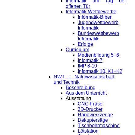
Informatik am Tag der
offenen Tür
Informatik-Wettbewerbe
Informatik-Biber
Jugendwettbewerb
Informatik
Bundeswettbewerb
Informatik
Erfolge
Curriculum
Medienbildung 5+6
Informatik 7
IMP 8-10
Informatik 10, K1+K2
NWT - Naturwissenschaft
und Technik
Beschreibung
Aus dem Unterricht
Ausstattung
CNC-Fräse
3D-Drucker
Handwerkzeuge
Dekupiersäge
Tischbohrmaschine
Lötstation