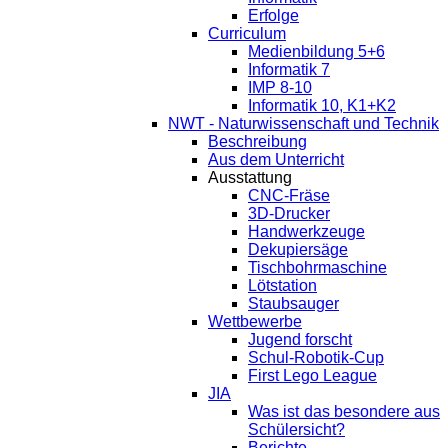
Erfolge
Curriculum
Medienbildung 5+6
Informatik 7
IMP 8-10
Informatik 10, K1+K2
NWT - Naturwissenschaft und Technik
Beschreibung
Aus dem Unterricht
Ausstattung
CNC-Fräse
3D-Drucker
Handwerkzeuge
Dekupiersäge
Tischbohrmaschine
Lötstation
Staubsauger
Wettbewerbe
Jugend forscht
Schul-Robotik-Cup
First Lego League
JIA
Was ist das besondere aus
Schülersicht?
Berichte