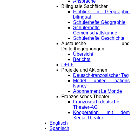
Ansprache
Bilinguale Sachfächer
Einblick in Géographie
bilingual
Schülerhefte Géographie
Schülerhefte
Gemeinschaftskunde
Schülerhefte Geschichte
Austausche und
Drittortbegegnungen
Übersicht
Berichte
DELF
Projekte und Aktionen
Deutsch-französischer Tag
Model united nations
Nancy
Abonnement Le Monde
Französisches Theater
Französisch-deutsche
Theater-AG
Kooperation mit dem
Xenia-Theater
Englisch
Spanisch