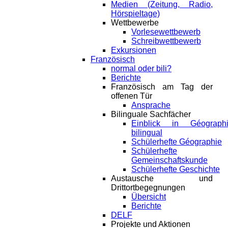
Medien (Zeitung, Radio,
Hörspieltage)
Wettbewerbe
Vorlesewettbewerb
Schreibwettbewerb
Exkursionen
Französisch
normal oder bili?
Berichte
Französisch am Tag der
offenen Tür
Ansprache
Bilinguale Sachfächer
Einblick in Géograph
bilingual
Schülerhefte Géographie
Schülerhefte
Gemeinschaftskunde
Schülerhefte Geschichte
Austausche und
Drittortbegegnungen
Übersicht
Berichte
DELF
Projekte und Aktionen