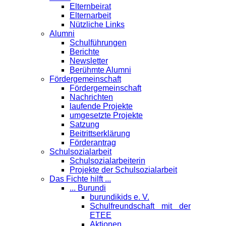
Elternbeirat
Elternarbeit
Nützliche Links
Alumni
Schulführungen
Berichte
Newsletter
Berühmte Alumni
Förder­gemeinschaft
Fördergemeinschaft
Nachrichten
laufende Projekte
umgesetzte Projekte
Satzung
Beitrittserklärung
Förderantrag
Schul­sozialarbeit
Schulsozialarbeiterin
Projekte der Schulsozialarbeit
Das Fichte hilft ...
... Burundi
burundikids e. V.
Schulfreundschaft mit der
ETEE
Aktionen