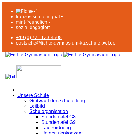
französisch-bilingual •
mint-freundlich •
sozial engagiert
+49 (0) 721 133-4508
poststelle@fichte-gymnasium-ka.schule.bwl.de
Unsere Schule
Grußwort der Schulleitung
Leitbild
Schulorganisation
Stundentafel G8
Stundentafel G9
Läuteordnung
Unterstufenkonzept