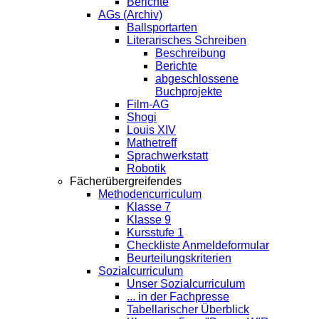
Berichte
AGs (Archiv)
Ballsportarten
Literarisches Schreiben
Beschreibung
Berichte
abgeschlossene
Buchprojekte
Film-AG
Shogi
Louis XIV
Mathetreff
Sprachwerkstatt
Robotik
Fächerübergreifendes
Methodencurriculum
Klasse 7
Klasse 9
Kursstufe 1
Checkliste Anmeldeformular
Beurteilungskriterien
Sozialcurriculum
Unser Sozialcurriculum
... in der Fachpresse
Tabellarischer Überblick