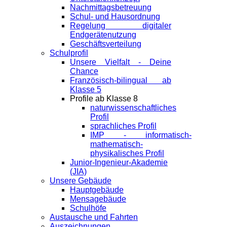
Nachmittagsbetreuung
Schul- und Hausordnung
Regelung digitaler
Endgeräte­nutzung
Geschäftsverteilung
Schulprofil
Unsere Vielfalt - Deine
Chance
Französisch-bilingual ab
Klasse 5
Profile ab Klasse 8
naturwissenschaftliches
Profil
sprachliches Profil
IMP - informatisch-
mathematisch-
physikalisches Profil
Junior-Ingenieur-Akademie
(JIA)
Unsere Gebäude
Hauptgebäude
Mensagebäude
Schulhöfe
Austausche und Fahrten
Auszeichnungen