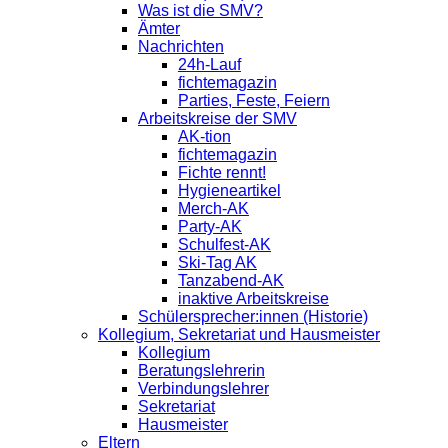
Was ist die SMV?
Ämter
Nachrichten
24h-Lauf
fichtemagazin
Parties, Feste, Feiern
Arbeitskreise der SMV
AK-tion
fichtemagazin
Fichte rennt!
Hygieneartikel
Merch-AK
Party-AK
Schulfest-AK
Ski-Tag AK
Tanzabend-AK
inaktive Arbeitskreise
Schülersprecher:innen (Historie)
Kollegium, Sekretariat und Hausmeister
Kollegium
Beratungslehrerin
Verbindungslehrer
Sekretariat
Hausmeister
Eltern