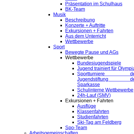
Präsentation im Schulhaus
BK-Team
Musik
Beschreibung
Konzerte + Auftritte
Exkursionen + Fahrten
Aus dem Unterricht
Wettbewerbe
Sport
Bewegte Pause und AGs
Wettbewerbe
Bundesjugendspiele
Jugend trainiert für Olympi
Sportturniere de
Jugendstiftung de
Sparkasse
Schulinterne Wettbewerbe
24h-Lauf (SMV)
Exkursionen + Fahrten
Ausflüge
Klassenfahrten
Studienfahrten
Ski-Tag am Feldberg
Spo-Team
Arbeitsgemeinschaften