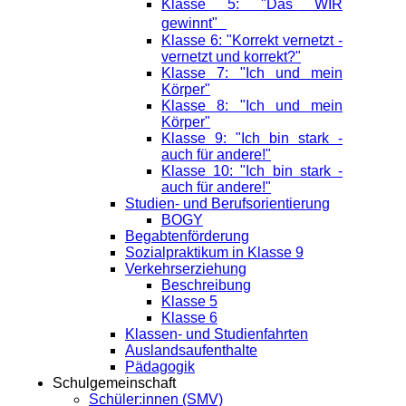
Klasse 5: "Das WIR
gewinnt"
Klasse 6: "Korrekt vernetzt -
vernetzt und korrekt?"
Klasse 7: "Ich und mein
Körper"
Klasse 8: "Ich und mein
Körper"
Klasse 9: "Ich bin stark -
auch für andere!"
Klasse 10: "Ich bin stark -
auch für andere!"
Studien- und Berufsorientierung
BOGY
Begabtenförderung
Sozialpraktikum in Klasse 9
Verkehrserziehung
Beschreibung
Klasse 5
Klasse 6
Klassen- und Studienfahrten
Auslandsaufenthalte
Pädagogik
Schulgemeinschaft
Schüler:innen (SMV)