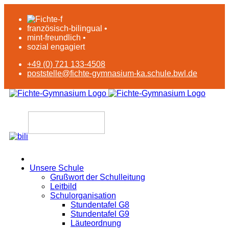
französisch-bilingual •
mint-freundlich •
sozial engagiert
+49 (0) 721 133-4508
poststelle@fichte-gymnasium-ka.schule.bwl.de
Unsere Schule
Grußwort der Schulleitung
Leitbild
Schulorganisation
Stundentafel G8
Stundentafel G9
Läuteordnung