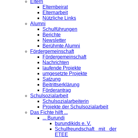
Eltern
Elternbeirat
Elternarbeit
Nützliche Links
Alumni
Schulführungen
Berichte
Newsletter
Berühmte Alumni
Förder­gemeinschaft
Fördergemeinschaft
Nachrichten
laufende Projekte
umgesetzte Projekte
Satzung
Beitrittserklärung
Förderantrag
Schul­sozialarbeit
Schulsozialarbeiterin
Projekte der Schulsozialarbeit
Das Fichte hilft ...
... Burundi
burundikids e. V.
Schulfreundschaft mit der
ETEE