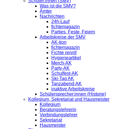
Schüler:innen (SMV)
Was ist die SMV?
Ämter
Nachrichten
24h-Lauf
fichtemagazin
Parties, Feste, Feiern
Arbeitskreise der SMV
AK-tion
fichtemagazin
Fichte rennt!
Hygieneartikel
Merch-AK
Party-AK
Schulfest-AK
Ski-Tag AK
Tanzabend-AK
inaktive Arbeitskreise
Schülersprecher:innen (Historie)
Kollegium, Sekretariat und Hausmeister
Kollegium
Beratungslehrerin
Verbindungslehrer
Sekretariat
Hausmeister