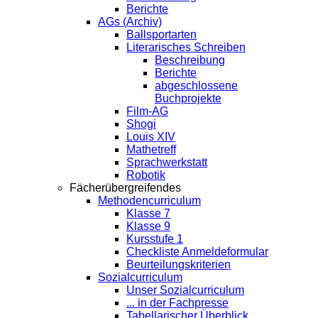
Berichte
AGs (Archiv)
Ballsportarten
Literarisches Schreiben
Beschreibung
Berichte
abgeschlossene
Buchprojekte
Film-AG
Shogi
Louis XIV
Mathetreff
Sprachwerkstatt
Robotik
Fächerübergreifendes
Methodencurriculum
Klasse 7
Klasse 9
Kursstufe 1
Checkliste Anmeldeformular
Beurteilungskriterien
Sozialcurriculum
Unser Sozialcurriculum
... in der Fachpresse
Tabellarischer Überblick