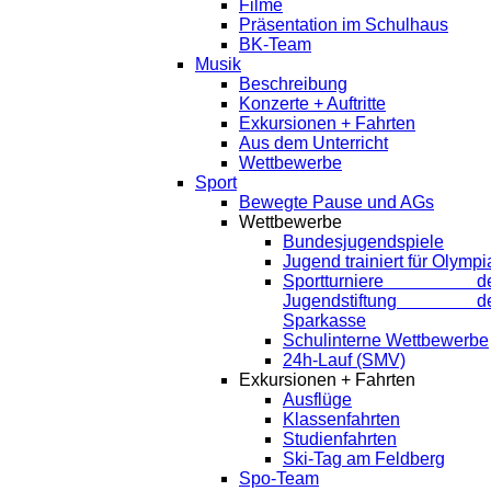
Filme
Präsentation im Schulhaus
BK-Team
Musik
Beschreibung
Konzerte + Auftritte
Exkursionen + Fahrten
Aus dem Unterricht
Wettbewerbe
Sport
Bewegte Pause und AGs
Wettbewerbe
Bundesjugendspiele
Jugend trainiert für Olympi
Sportturniere de
Jugendstiftung de
Sparkasse
Schulinterne Wettbewerbe
24h-Lauf (SMV)
Exkursionen + Fahrten
Ausflüge
Klassenfahrten
Studienfahrten
Ski-Tag am Feldberg
Spo-Team