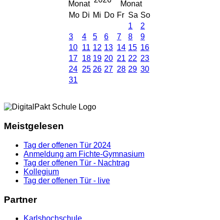
Mo
Di
Mi
Do
Fr
Sa
So
1
2
3
4
5
6
7
8
9
10
11
12
13
14
15
16
17
18
19
20
21
22
23
24
25
26
27
28
29
30
31
Meistgelesen
Tag der offenen Tür 2024
Anmeldung am Fichte-Gymnasium
Tag der offenen Tür - Nachtrag
Kollegium
Tag der offenen Tür - live
Partner
Karlshochschule