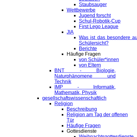
Staubsauger
Wettbewerbe
Jugend forscht
Schul-Robotik-Cup
First Lego League
JIA
Was ist das besondere a
Schülersicht?
Berichte
Häufige Fragen
von Schüler*innen
von Eltern
BNT - Biologie,
Naturphänomene und
Technik
IMP - Informatik,
Mathematik, Physik
gesellschaftswissenschaftlich
Religion
Beschreibung
Religion am Tag der offenen
Tür
Häufige Fragen
Gottesdienste
Weihnachtsgottesdienste