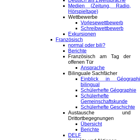
Deutsch als Zweitsprache
Medien (Zeitung, Radio,
Hörspieltage)
Wettbewerbe
Vorlesewettbewerb
Schreibwettbewerb
Exkursionen
Französisch
normal oder bili?
Berichte
Französisch am Tag der
offenen Tür
Ansprache
Bilinguale Sachfächer
Einblick in Géograph
bilingual
Schülerhefte Géographie
Schülerhefte
Gemeinschaftskunde
Schülerhefte Geschichte
Austausche und
Drittortbegegnungen
Übersicht
Berichte
DELF