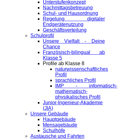
Unterstufenkonzept
Nachmittagsbetreuung
Schul- und Hausordnung
Regelung digitaler
Endgeräte­nutzung
Geschäftsverteilung
Schulprofil
Unsere Vielfalt - Deine
Chance
Französisch-bilingual ab
Klasse 5
Profile ab Klasse 8
naturwissenschaftliches
Profil
sprachliches Profil
IMP - informatisch-
mathematisch-
physikalisches Profil
Junior-Ingenieur-Akademie
(JIA)
Unsere Gebäude
Hauptgebäude
Mensagebäude
Schulhöfe
Austausche und Fahrten