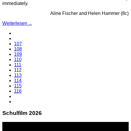
immediately.
Aline Fischer and Helen Hammer (8c)
Weiterlesen ...
107
108
109
110
111
112
113
114
115
116
Schulfilm 2026