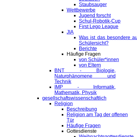
Staubsauger
Wettbewerbe
Jugend forscht
Schul-Robotik-Cup
First Lego League
JIA
Was ist das besondere a
Schülersicht?
Berichte
Häufige Fragen
von Schüler*innen
von Eltern
BNT - Biologie,
Naturphänomene und
Technik
IMP - Informatik,
Mathematik, Physik
gesellschaftswissenschaftlich
Religion
Beschreibung
Religion am Tag der offenen
Tür
Häufige Fragen
Gottesdienste
Weihnachtsgottesdienste