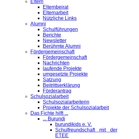
Eltern
Elternbeirat
Elternarbeit
Nützliche Links
Alumni
Schulführungen
Berichte
Newsletter
Berühmte Alumni
Förder­gemeinschaft
Fördergemeinschaft
Nachrichten
laufende Projekte
umgesetzte Projekte
Satzung
Beitrittserklärung
Förderantrag
Schul­sozialarbeit
Schulsozialarbeiterin
Projekte der Schulsozialarbeit
Das Fichte hilft ...
... Burundi
burundikids e. V.
Schulfreundschaft mit der
ETEE