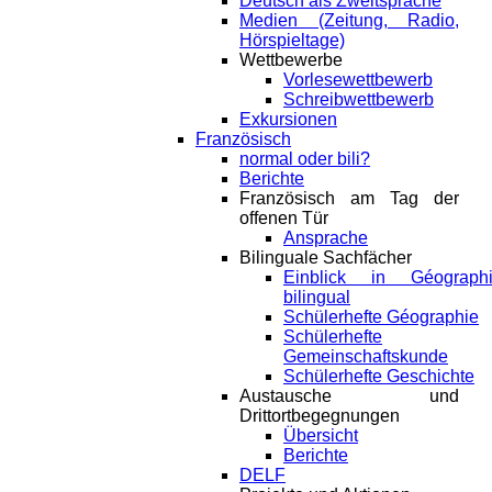
Deutsch als Zweitsprache
Medien (Zeitung, Radio,
Hörspieltage)
Wettbewerbe
Vorlesewettbewerb
Schreibwettbewerb
Exkursionen
Französisch
normal oder bili?
Berichte
Französisch am Tag der
offenen Tür
Ansprache
Bilinguale Sachfächer
Einblick in Géograph
bilingual
Schülerhefte Géographie
Schülerhefte
Gemeinschaftskunde
Schülerhefte Geschichte
Austausche und
Drittortbegegnungen
Übersicht
Berichte
DELF