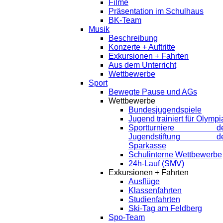
Filme
Präsentation im Schulhaus
BK-Team
Musik
Beschreibung
Konzerte + Auftritte
Exkursionen + Fahrten
Aus dem Unterricht
Wettbewerbe
Sport
Bewegte Pause und AGs
Wettbewerbe
Bundesjugendspiele
Jugend trainiert für Olympi
Sportturniere de
Jugendstiftung de
Sparkasse
Schulinterne Wettbewerbe
24h-Lauf (SMV)
Exkursionen + Fahrten
Ausflüge
Klassenfahrten
Studienfahrten
Ski-Tag am Feldberg
Spo-Team