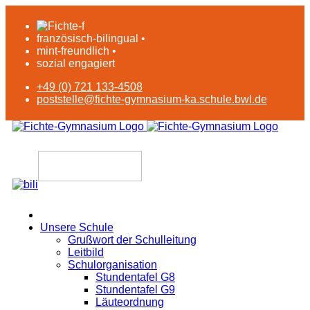
französisch-bilingual •
mint-freundlich •
sozial engagiert
+49 (0) 721 133-4508
poststelle@fichte-gymnasium-ka.schule.bwl.de
Unsere Schule
Grußwort der Schulleitung
Leitbild
Schulorganisation
Stundentafel G8
Stundentafel G9
Läuteordnung