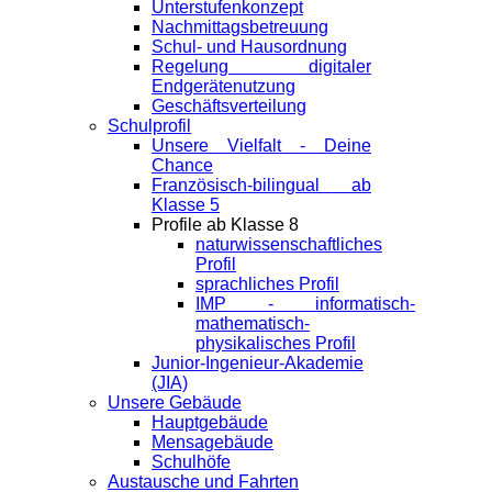
Unterstufenkonzept
Nachmittagsbetreuung
Schul- und Hausordnung
Regelung digitaler
Endgeräte­nutzung
Geschäftsverteilung
Schulprofil
Unsere Vielfalt - Deine
Chance
Französisch-bilingual ab
Klasse 5
Profile ab Klasse 8
naturwissenschaftliches
Profil
sprachliches Profil
IMP - informatisch-
mathematisch-
physikalisches Profil
Junior-Ingenieur-Akademie
(JIA)
Unsere Gebäude
Hauptgebäude
Mensagebäude
Schulhöfe
Austausche und Fahrten