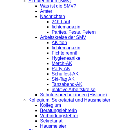
Schüler:innen (SMV)
Was ist die SMV?
Ämter
Nachrichten
24h-Lauf
fichtemagazin
Parties, Feste, Feiern
Arbeitskreise der SMV
AK-tion
fichtemagazin
Fichte rennt!
Hygieneartikel
Merch-AK
Party-AK
Schulfest-AK
Ski-Tag AK
Tanzabend-AK
inaktive Arbeitskreise
Schülersprecher:innen (Historie)
Kollegium, Sekretariat und Hausmeister
Kollegium
Beratungslehrerin
Verbindungslehrer
Sekretariat
Hausmeister