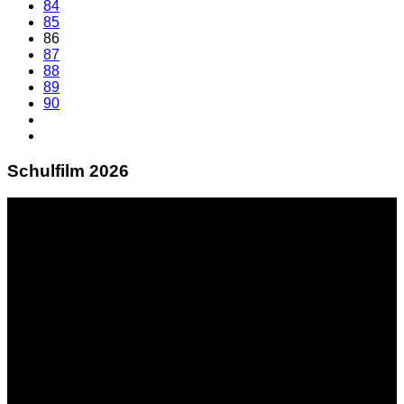
84
85
86
87
88
89
90
Schulfilm 2026