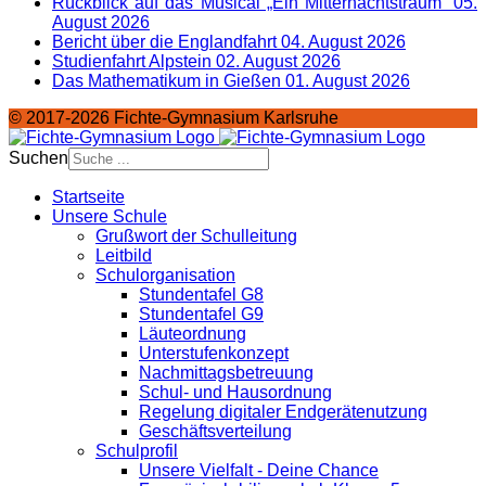
Rückblick auf das Musical „Ein Mitternachtstraum“
05.
August 2026
Bericht über die Englandfahrt
04. August 2026
Studienfahrt Alpstein
02. August 2026
Das Mathematikum in Gießen
01. August 2026
© 2017-2026 Fichte-Gymnasium Karlsruhe
Suchen
Startseite
Unsere Schule
Grußwort der Schulleitung
Leitbild
Schulorganisation
Stundentafel G8
Stundentafel G9
Läuteordnung
Unterstufenkonzept
Nachmittagsbetreuung
Schul- und Hausordnung
Regelung digitaler Endgeräte­nutzung
Geschäftsverteilung
Schulprofil
Unsere Vielfalt - Deine Chance