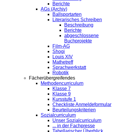
Berichte
AGs (Archiv)
Ballsportarten
Literarisches Schreiben
Beschreibung
Berichte
abgeschlossene
Buchprojekte
Film-AG
Shogi
Louis XIV
Mathetreff
Sprachwerkstatt
Robotik
Fächerübergreifendes
Methodencurriculum
Klasse 7
Klasse 9
Kursstufe 1
Checkliste Anmeldeformular
Beurteilungskriterien
Sozialcurriculum
Unser Sozialcurriculum
... in der Fachpresse
Tabellarischer Überblick