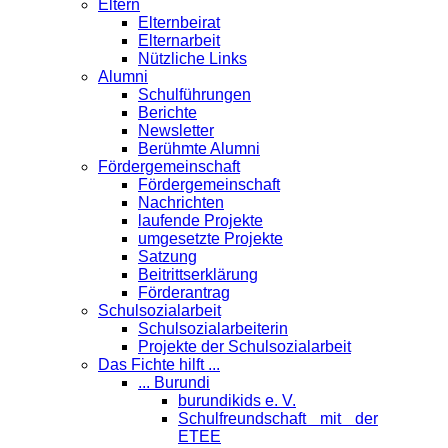
Eltern
Elternbeirat
Elternarbeit
Nützliche Links
Alumni
Schulführungen
Berichte
Newsletter
Berühmte Alumni
Förder­gemeinschaft
Fördergemeinschaft
Nachrichten
laufende Projekte
umgesetzte Projekte
Satzung
Beitrittserklärung
Förderantrag
Schul­sozialarbeit
Schulsozialarbeiterin
Projekte der Schulsozialarbeit
Das Fichte hilft ...
... Burundi
burundikids e. V.
Schulfreundschaft mit der
ETEE