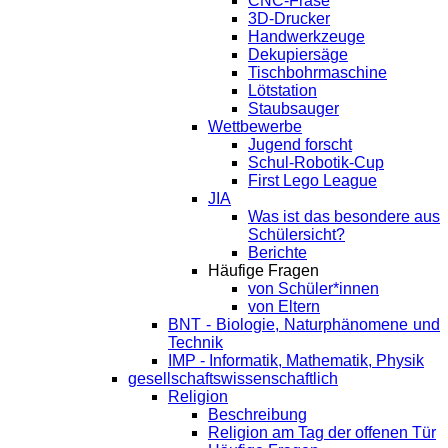
CNC-Fräse
3D-Drucker
Handwerkzeuge
Dekupiersäge
Tischbohrmaschine
Lötstation
Staubsauger
Wettbewerbe
Jugend forscht
Schul-Robotik-Cup
First Lego League
JIA
Was ist das besondere aus
Schülersicht?
Berichte
Häufige Fragen
von Schüler*innen
von Eltern
BNT - Biologie, Naturphänomene und
Technik
IMP - Informatik, Mathematik, Physik
gesellschaftswissenschaftlich
Religion
Beschreibung
Religion am Tag der offenen Tür