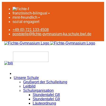
französisch-bilingual •
mint-freundlich •
sozial engagiert
+49 (0) 721 133-4508
poststelle@fichte-gymnasium-ka.schule.bwl.de
Unsere Schule
Grußwort der Schulleitung
Leitbild
Schulorganisation
Stundentafel G8
Stundentafel G9
Läuteordnung