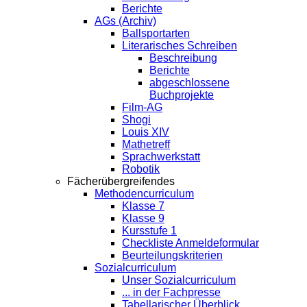
Berichte
AGs (Archiv)
Ballsportarten
Literarisches Schreiben
Beschreibung
Berichte
abgeschlossene
Buchprojekte
Film-AG
Shogi
Louis XIV
Mathetreff
Sprachwerkstatt
Robotik
Fächerübergreifendes
Methodencurriculum
Klasse 7
Klasse 9
Kursstufe 1
Checkliste Anmeldeformular
Beurteilungskriterien
Sozialcurriculum
Unser Sozialcurriculum
... in der Fachpresse
Tabellarischer Überblick