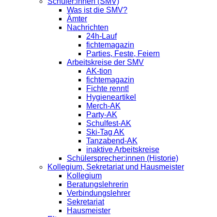
Schüler:innen (SMV)
Was ist die SMV?
Ämter
Nachrichten
24h-Lauf
fichtemagazin
Parties, Feste, Feiern
Arbeitskreise der SMV
AK-tion
fichtemagazin
Fichte rennt!
Hygieneartikel
Merch-AK
Party-AK
Schulfest-AK
Ski-Tag AK
Tanzabend-AK
inaktive Arbeitskreise
Schülersprecher:innen (Historie)
Kollegium, Sekretariat und Hausmeister
Kollegium
Beratungslehrerin
Verbindungslehrer
Sekretariat
Hausmeister