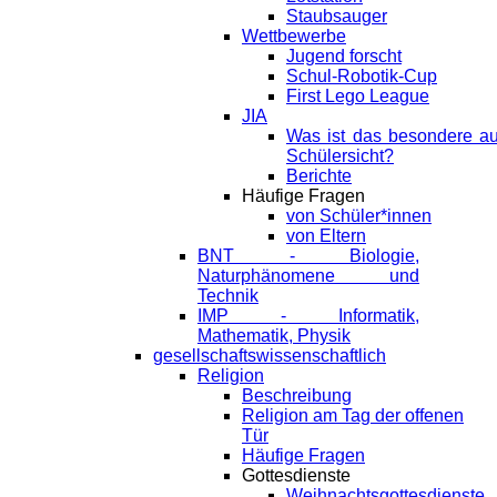
Staubsauger
Wettbewerbe
Jugend forscht
Schul-Robotik-Cup
First Lego League
JIA
Was ist das besondere a
Schülersicht?
Berichte
Häufige Fragen
von Schüler*innen
von Eltern
BNT - Biologie,
Naturphänomene und
Technik
IMP - Informatik,
Mathematik, Physik
gesellschaftswissenschaftlich
Religion
Beschreibung
Religion am Tag der offenen
Tür
Häufige Fragen
Gottesdienste
Weihnachtsgottesdienste