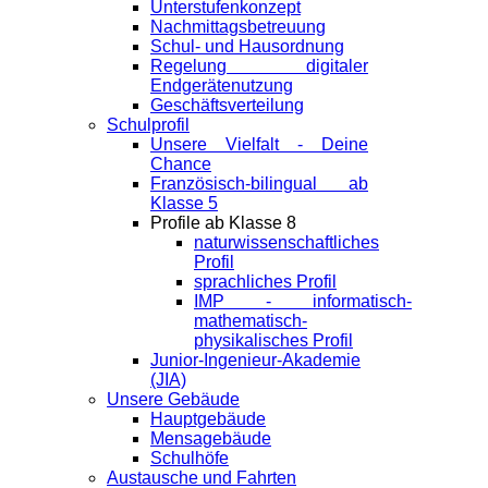
Unterstufenkonzept
Nachmittagsbetreuung
Schul- und Hausordnung
Regelung digitaler
Endgeräte­nutzung
Geschäftsverteilung
Schulprofil
Unsere Vielfalt - Deine
Chance
Französisch-bilingual ab
Klasse 5
Profile ab Klasse 8
naturwissenschaftliches
Profil
sprachliches Profil
IMP - informatisch-
mathematisch-
physikalisches Profil
Junior-Ingenieur-Akademie
(JIA)
Unsere Gebäude
Hauptgebäude
Mensagebäude
Schulhöfe
Austausche und Fahrten