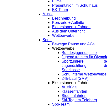
Filme
Präsentation im Schulhaus
BK-Team
Musik
Beschreibung
Konzerte + Auftritte
Exkursionen + Fahrten
Aus dem Unterricht
Wettbewerbe
Sport
Bewegte Pause und AGs
Wettbewerbe
Bundesjugendspiele
Jugend trainiert für Olympi
Sportturniere de
Jugendstiftung de
Sparkasse
Schulinterne Wettbewerbe
24h-Lauf (SMV)
Exkursionen + Fahrten
Ausflüge
Klassenfahrten
Studienfahrten
Ski-Tag am Feldberg
Spo-Team