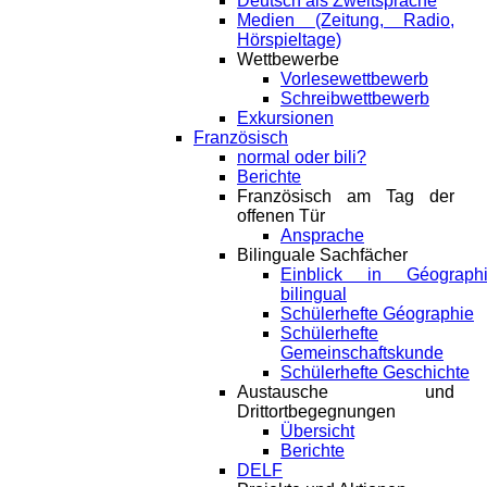
Deutsch als Zweitsprache
Medien (Zeitung, Radio,
Hörspieltage)
Wettbewerbe
Vorlesewettbewerb
Schreibwettbewerb
Exkursionen
Französisch
normal oder bili?
Berichte
Französisch am Tag der
offenen Tür
Ansprache
Bilinguale Sachfächer
Einblick in Géograph
bilingual
Schülerhefte Géographie
Schülerhefte
Gemeinschaftskunde
Schülerhefte Geschichte
Austausche und
Drittortbegegnungen
Übersicht
Berichte
DELF