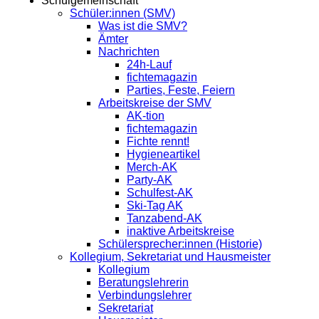
Schulgemeinschaft
Schüler:innen (SMV)
Was ist die SMV?
Ämter
Nachrichten
24h-Lauf
fichtemagazin
Parties, Feste, Feiern
Arbeitskreise der SMV
AK-tion
fichtemagazin
Fichte rennt!
Hygieneartikel
Merch-AK
Party-AK
Schulfest-AK
Ski-Tag AK
Tanzabend-AK
inaktive Arbeitskreise
Schülersprecher:innen (Historie)
Kollegium, Sekretariat und Hausmeister
Kollegium
Beratungslehrerin
Verbindungslehrer
Sekretariat