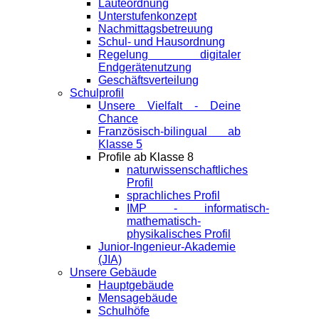
Läuteordnung
Unterstufenkonzept
Nachmittagsbetreuung
Schul- und Hausordnung
Regelung digitaler
Endgeräte­nutzung
Geschäftsverteilung
Schulprofil
Unsere Vielfalt - Deine
Chance
Französisch-bilingual ab
Klasse 5
Profile ab Klasse 8
naturwissenschaftliches
Profil
sprachliches Profil
IMP - informatisch-
mathematisch-
physikalisches Profil
Junior-Ingenieur-Akademie
(JIA)
Unsere Gebäude
Hauptgebäude
Mensagebäude
Schulhöfe