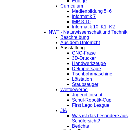
Erfolge
Curriculum
Medienbildung 5+6
Informatik 7
IMP 8-10
Informatik 10, K1+K2
NWT - Naturwissenschaft und Technik
Beschreibung
Aus dem Unterricht
Ausstattung
CNC-Fräse
3D-Drucker
Handwerkzeuge
Dekupiersäge
Tischbohrmaschine
Lötstation
Staubsauger
Wettbewerbe
Jugend forscht
Schul-Robotik-Cup
First Lego League
JIA
Was ist das besondere aus
Schülersicht?
Berichte