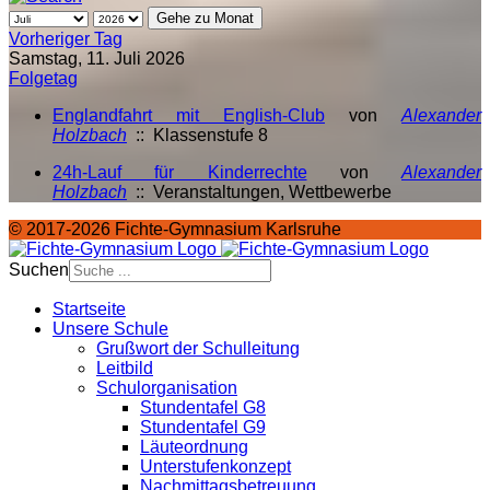
Gehe zu Monat
Vorheriger Tag
Samstag, 11. Juli 2026
Folgetag
Englandfahrt mit English-Club
von
Alexander
Holzbach
:: Klassenstufe 8
24h-Lauf für Kinderrechte
von
Alexander
Holzbach
:: Veranstaltungen, Wettbewerbe
© 2017-2026 Fichte-Gymnasium Karlsruhe
Suchen
Startseite
Unsere Schule
Grußwort der Schulleitung
Leitbild
Schulorganisation
Stundentafel G8
Stundentafel G9
Läuteordnung
Unterstufenkonzept
Nachmittagsbetreuung