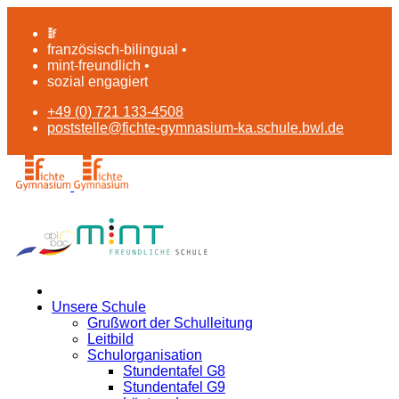
französisch-bilingual •
mint-freundlich •
sozial engagiert
+49 (0) 721 133-4508
poststelle@fichte-gymnasium-ka.schule.bwl.de
Unsere Schule
Grußwort der Schulleitung
Leitbild
Schulorganisation
Stundentafel G8
Stundentafel G9