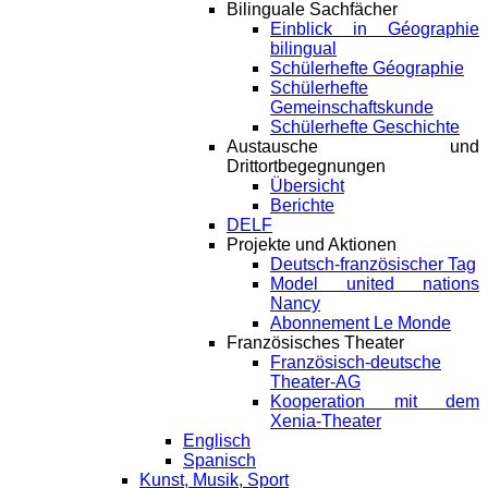
Bilinguale Sachfächer
Einblick in Géographie
bilingual
Schülerhefte Géographie
Schülerhefte
Gemeinschaftskunde
Schülerhefte Geschichte
Austausche und
Drittortbegegnungen
Übersicht
Berichte
DELF
Projekte und Aktionen
Deutsch-französischer Tag
Model united nations
Nancy
Abonnement Le Monde
Französisches Theater
Französisch-deutsche
Theater-AG
Kooperation mit dem
Xenia-Theater
Englisch
Spanisch
Kunst, Musik, Sport