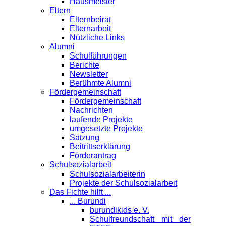
Hausmeister
Eltern
Elternbeirat
Elternarbeit
Nützliche Links
Alumni
Schulführungen
Berichte
Newsletter
Berühmte Alumni
Förder­gemeinschaft
Fördergemeinschaft
Nachrichten
laufende Projekte
umgesetzte Projekte
Satzung
Beitrittserklärung
Förderantrag
Schul­sozialarbeit
Schulsozialarbeiterin
Projekte der Schulsozialarbeit
Das Fichte hilft ...
... Burundi
burundikids e. V.
Schulfreundschaft mit der