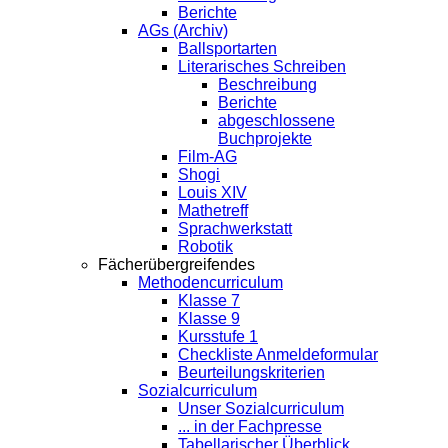
Berichte
AGs (Archiv)
Ballsportarten
Literarisches Schreiben
Beschreibung
Berichte
abgeschlossene
Buchprojekte
Film-AG
Shogi
Louis XIV
Mathetreff
Sprachwerkstatt
Robotik
Fächerübergreifendes
Methodencurriculum
Klasse 7
Klasse 9
Kursstufe 1
Checkliste Anmeldeformular
Beurteilungskriterien
Sozialcurriculum
Unser Sozialcurriculum
... in der Fachpresse
Tabellarischer Überblick