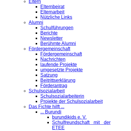
Eltern
Elternbeirat
Elternarbeit
Nützliche Links
Alumni
Schulführungen
Berichte
Newsletter
Berühmte Alumni
Förder­gemeinschaft
Fördergemeinschaft
Nachrichten
laufende Projekte
umgesetzte Projekte
Satzung
Beitrittserklärung
Förderantrag
Schul­sozialarbeit
Schulsozialarbeiterin
Projekte der Schulsozialarbeit
Das Fichte hilft ...
... Burundi
burundikids e. V.
Schulfreundschaft mit der
ETEE