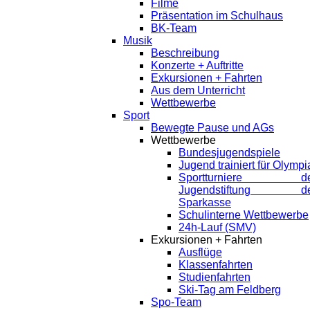
Filme
Präsentation im Schulhaus
BK-Team
Musik
Beschreibung
Konzerte + Auftritte
Exkursionen + Fahrten
Aus dem Unterricht
Wettbewerbe
Sport
Bewegte Pause und AGs
Wettbewerbe
Bundesjugendspiele
Jugend trainiert für Olympi
Sportturniere de
Jugendstiftung de
Sparkasse
Schulinterne Wettbewerbe
24h-Lauf (SMV)
Exkursionen + Fahrten
Ausflüge
Klassenfahrten
Studienfahrten
Ski-Tag am Feldberg
Spo-Team