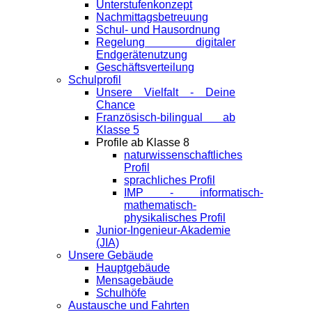
Unterstufenkonzept
Nachmittagsbetreuung
Schul- und Hausordnung
Regelung digitaler
Endgeräte­nutzung
Geschäftsverteilung
Schulprofil
Unsere Vielfalt - Deine
Chance
Französisch-bilingual ab
Klasse 5
Profile ab Klasse 8
naturwissenschaftliches
Profil
sprachliches Profil
IMP - informatisch-
mathematisch-
physikalisches Profil
Junior-Ingenieur-Akademie
(JIA)
Unsere Gebäude
Hauptgebäude
Mensagebäude
Schulhöfe
Austausche und Fahrten