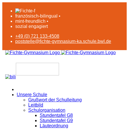
französisch-bilingual •
mint-freundlich •
sozial engagiert
+49 (0) 721 133-4508
poststelle@fichte-gymnasium-ka.schule.bwl.de
Unsere Schule
Grußwort der Schulleitung
Leitbild
Schulorganisation
Stundentafel G8
Stundentafel G9
Läuteordnung