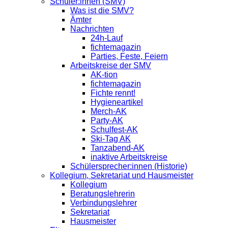
Schüler:innen (SMV)
Was ist die SMV?
Ämter
Nachrichten
24h-Lauf
fichtemagazin
Parties, Feste, Feiern
Arbeitskreise der SMV
AK-tion
fichtemagazin
Fichte rennt!
Hygieneartikel
Merch-AK
Party-AK
Schulfest-AK
Ski-Tag AK
Tanzabend-AK
inaktive Arbeitskreise
Schülersprecher:innen (Historie)
Kollegium, Sekretariat und Hausmeister
Kollegium
Beratungslehrerin
Verbindungslehrer
Sekretariat
Hausmeister