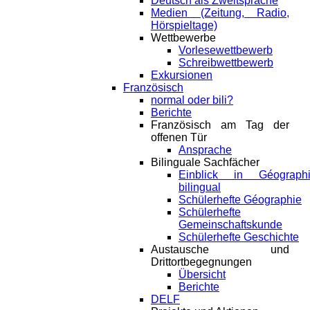
Deutsch als Zweitsprache
Medien (Zeitung, Radio,
Hörspieltage)
Wettbewerbe
Vorlesewettbewerb
Schreibwettbewerb
Exkursionen
Französisch
normal oder bili?
Berichte
Französisch am Tag der
offenen Tür
Ansprache
Bilinguale Sachfächer
Einblick in Géograph
bilingual
Schülerhefte Géographie
Schülerhefte
Gemeinschaftskunde
Schülerhefte Geschichte
Austausche und
Drittortbegegnungen
Übersicht
Berichte
DELF