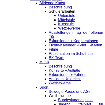
Bildende Kunst
Beschreibung
Schülerarbeiten
Unterstufe
Mittelstufe
Kursstufe
Wettbewerbe
Ausstellungen Tag der offenen
Tür
Exkursionen + Kooperationen
Fichte-Kalender, -Brief + -Karten
Filme
Präsentation im Schulhaus
BK-Team
Musik
Beschreibung
Konzerte + Auftritte
Exkursionen + Fahrten
Aus dem Unterricht
Wettbewerbe
Sport
Bewegte Pause und AGs
Wettbewerbe
Bundesjugendspiele
Jugend trainiert für