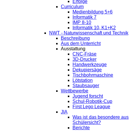
Erfolge
Curriculum
Medienbildung 5+6
Informatik 7
IMP 8-10
Informatik 10, K1+K2
NWT - Naturwissenschaft und Technik
Beschreibung
Aus dem Unterricht
Ausstattung
CNC-Fräse
3D-Drucker
Handwerkzeuge
Dekupiersäge
Tischbohrmaschine
Lötstation
Staubsauger
Wettbewerbe
Jugend forscht
Schul-Robotik-Cup
First Lego League
JIA
Was ist das besondere aus
Schülersicht?
Berichte