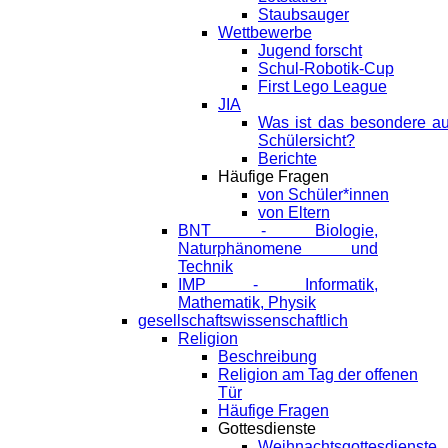
Staubsauger
Wettbewerbe
Jugend forscht
Schul-Robotik-Cup
First Lego League
JIA
Was ist das besondere a
Schülersicht?
Berichte
Häufige Fragen
von Schüler*innen
von Eltern
BNT - Biologie,
Naturphänomene und
Technik
IMP - Informatik,
Mathematik, Physik
gesellschaftswissenschaftlich
Religion
Beschreibung
Religion am Tag der offenen
Tür
Häufige Fragen
Gottesdienste
Weihnachtsgottesdienste