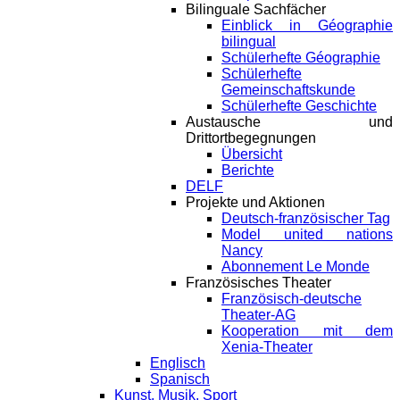
Bilinguale Sachfächer
Einblick in Géographie
bilingual
Schülerhefte Géographie
Schülerhefte
Gemeinschaftskunde
Schülerhefte Geschichte
Austausche und
Drittortbegegnungen
Übersicht
Berichte
DELF
Projekte und Aktionen
Deutsch-französischer Tag
Model united nations
Nancy
Abonnement Le Monde
Französisches Theater
Französisch-deutsche
Theater-AG
Kooperation mit dem
Xenia-Theater
Englisch
Spanisch
Kunst, Musik, Sport