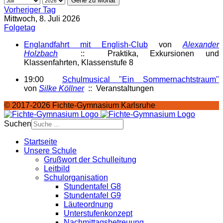
Gehe zu Monat
Vorheriger Tag
Mittwoch, 8. Juli 2026
Folgetag
Englandfahrt mit English-Club
von
Alexander
Holzbach
:: Praktika, Exkursionen und
Klassenfahrten, Klassenstufe 8
19:00
Schulmusical "Ein Sommernachtstraum"
von
Silke Köllner
:: Veranstaltungen
© 2017-2026 Fichte-Gymnasium Karlsruhe
Suchen
Startseite
Unsere Schule
Grußwort der Schulleitung
Leitbild
Schulorganisation
Stundentafel G8
Stundentafel G9
Läuteordnung
Unterstufenkonzept
Nachmittagsbetreuung