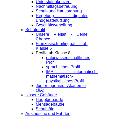
Unterstufenkonzept
Nachmittagsbetreuung
Schul- und Hausordnung
Regelung digitaler
Endgeräte­nutzung
Geschäftsverteilung
Schulprofil
Unsere Vielfalt - Deine
Chance
Französisch-bilingual ab
Klasse 5
Profile ab Klasse 8
naturwissenschaftliches
Profil
sprachliches Profil
IMP - informatisch-
mathematisch-
physikalisches Profil
Junior-Ingenieur-Akademie
(JIA)
Unsere Gebäude
Hauptgebäude
Mensagebäude
Schulhöfe
Austausche und Fahrten