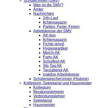
Schüler:innen (SMV)
Was ist die SMV?
Ämter
Nachrichten
24h-Lauf
fichtemagazin
Parties, Feste, Feiern
Arbeitskreise der SMV
AK-tion
fichtemagazin
Fichte rennt!
Hygieneartikel
Merch-AK
Party-AK
Schulfest-AK
Ski-Tag AK
Tanzabend-AK
inaktive Arbeitskreise
Schülersprecher:innen (Historie)
Kollegium, Sekretariat und Hausmeister
Kollegium
Beratungslehrerin
Verbindungslehrer
Sekretariat
Hausmeister