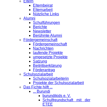
Eltern
Elternbeirat
Elternarbeit
Nützliche Links
Alumni
Schulführungen
Berichte
Newsletter
Berühmte Alumni
Förder­gemeinschaft
Fördergemeinschaft
Nachrichten
laufende Projekte
umgesetzte Projekte
Satzung
Beitrittserklärung
Förderantrag
Schul­sozialarbeit
Schulsozialarbeiterin
Projekte der Schulsozialarbeit
Das Fichte hilft ...
... Burundi
burundikids e. V.
Schulfreundschaft mit der
ETEE