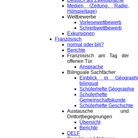
Deutsch als Zweitsprache
Medien (Zeitung, Radio,
Hörspieltage)
Wettbewerbe
Vorlesewettbewerb
Schreibwettbewerb
Exkursionen
Französisch
normal oder bili?
Berichte
Französisch am Tag der
offenen Tür
Ansprache
Bilinguale Sachfächer
Einblick in Géograph
bilingual
Schülerhefte Géographie
Schülerhefte
Gemeinschaftskunde
Schülerhefte Geschichte
Austausche und
Drittortbegegnungen
Übersicht
Berichte
DELF