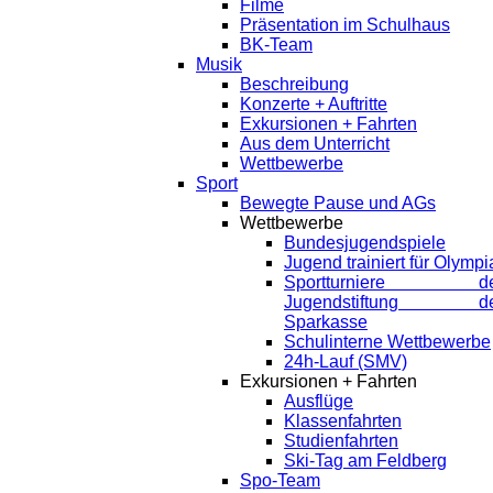
Filme
Präsentation im Schulhaus
BK-Team
Musik
Beschreibung
Konzerte + Auftritte
Exkursionen + Fahrten
Aus dem Unterricht
Wettbewerbe
Sport
Bewegte Pause und AGs
Wettbewerbe
Bundesjugendspiele
Jugend trainiert für Olympi
Sportturniere de
Jugendstiftung de
Sparkasse
Schulinterne Wettbewerbe
24h-Lauf (SMV)
Exkursionen + Fahrten
Ausflüge
Klassenfahrten
Studienfahrten
Ski-Tag am Feldberg
Spo-Team