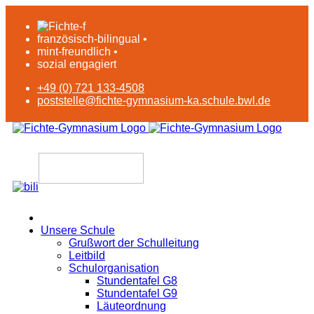
französisch-bilingual •
mint-freundlich •
sozial engagiert
+49 (0) 721 133-4508
poststelle@fichte-gymnasium-ka.schule.bwl.de
Unsere Schule
Grußwort der Schulleitung
Leitbild
Schulorganisation
Stundentafel G8
Stundentafel G9
Läuteordnung