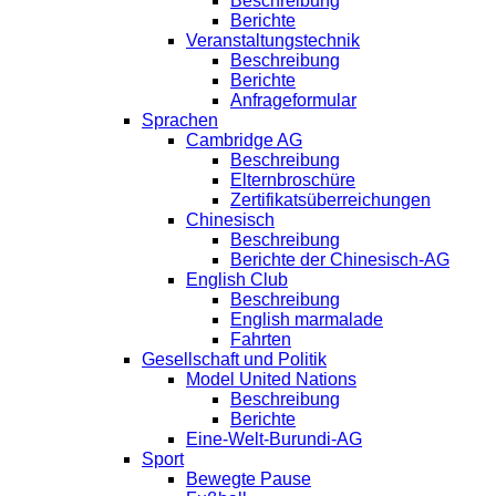
Beschreibung
Berichte
Veranstaltungstechnik
Beschreibung
Berichte
Anfrageformular
Sprachen
Cambridge AG
Beschreibung
Elternbroschüre
Zertifikatsüberreichungen
Chinesisch
Beschreibung
Berichte der Chinesisch-AG
English Club
Beschreibung
English marmalade
Fahrten
Gesellschaft und Politik
Model United Nations
Beschreibung
Berichte
Eine-Welt-Burundi-AG
Sport
Bewegte Pause