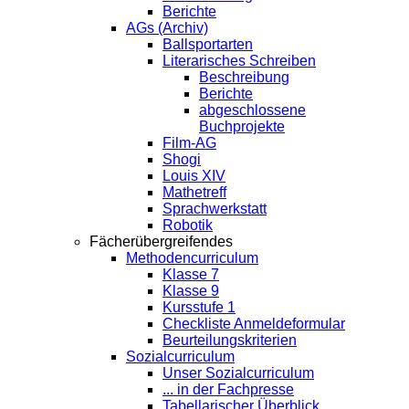
Berichte
AGs (Archiv)
Ballsportarten
Literarisches Schreiben
Beschreibung
Berichte
abgeschlossene
Buchprojekte
Film-AG
Shogi
Louis XIV
Mathetreff
Sprachwerkstatt
Robotik
Fächerübergreifendes
Methodencurriculum
Klasse 7
Klasse 9
Kursstufe 1
Checkliste Anmeldeformular
Beurteilungskriterien
Sozialcurriculum
Unser Sozialcurriculum
... in der Fachpresse
Tabellarischer Überblick