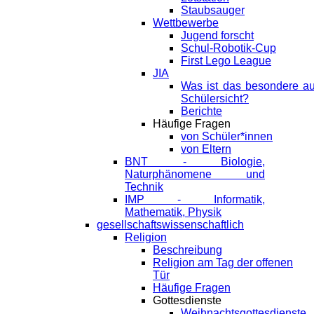
Staubsauger
Wettbewerbe
Jugend forscht
Schul-Robotik-Cup
First Lego League
JIA
Was ist das besondere a
Schülersicht?
Berichte
Häufige Fragen
von Schüler*innen
von Eltern
BNT - Biologie,
Naturphänomene und
Technik
IMP - Informatik,
Mathematik, Physik
gesellschaftswissenschaftlich
Religion
Beschreibung
Religion am Tag der offenen
Tür
Häufige Fragen
Gottesdienste
Weihnachtsgottesdienste