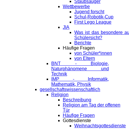
Staubsauger
Wettbewerbe
Jugend forscht
Schul-Robotik-Cup
First Lego League
JIA
Was ist das besondere a
Schülersicht?
Berichte
Häufige Fragen
von Schüler*innen
von Eltern
BNT - Biologie,
Naturphänomene und
Technik
IMP - Informatik,
Mathematik, Physik
gesellschaftswissenschaftlich
Religion
Beschreibung
Religion am Tag der offenen
Tür
Häufige Fragen
Gottesdienste
Weihnachtsgottesdienste