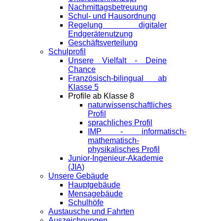
Nachmittagsbetreuung
Schul- und Hausordnung
Regelung digitaler
Endgeräte­nutzung
Geschäftsverteilung
Schulprofil
Unsere Vielfalt - Deine
Chance
Französisch-bilingual ab
Klasse 5
Profile ab Klasse 8
naturwissenschaftliches
Profil
sprachliches Profil
IMP - informatisch-
mathematisch-
physikalisches Profil
Junior-Ingenieur-Akademie
(JIA)
Unsere Gebäude
Hauptgebäude
Mensagebäude
Schulhöfe
Austausche und Fahrten
Auszeichnungen