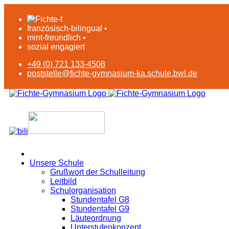
französisch-bilingual •
mint-freundlich •
sozial engagiert
+49 (0) 721 133-4508
poststelle@fichte-gymnasium-ka.schule.bwl.de
Unsere Schule
Grußwort der Schulleitung
Leitbild
Schulorganisation
Stundentafel G8
Stundentafel G9
Läuteordnung
Unterstufenkonzept