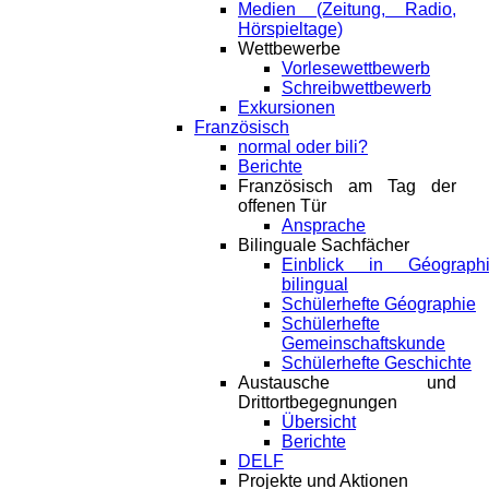
Medien (Zeitung, Radio,
Hörspieltage)
Wettbewerbe
Vorlesewettbewerb
Schreibwettbewerb
Exkursionen
Französisch
normal oder bili?
Berichte
Französisch am Tag der
offenen Tür
Ansprache
Bilinguale Sachfächer
Einblick in Géograph
bilingual
Schülerhefte Géographie
Schülerhefte
Gemeinschaftskunde
Schülerhefte Geschichte
Austausche und
Drittortbegegnungen
Übersicht
Berichte
DELF
Projekte und Aktionen