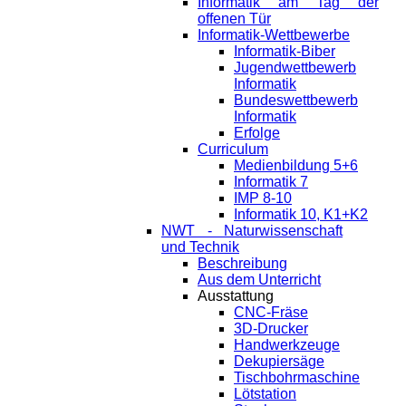
Informatik am Tag der
offenen Tür
Informatik-Wettbewerbe
Informatik-Biber
Jugendwettbewerb
Informatik
Bundeswettbewerb
Informatik
Erfolge
Curriculum
Medienbildung 5+6
Informatik 7
IMP 8-10
Informatik 10, K1+K2
NWT - Naturwissenschaft
und Technik
Beschreibung
Aus dem Unterricht
Ausstattung
CNC-Fräse
3D-Drucker
Handwerkzeuge
Dekupiersäge
Tischbohrmaschine
Lötstation