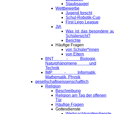
Staubsauger
Wettbewerbe
Jugend forscht
Schul-Robotik-Cup
First Lego League
JIA
Was ist das besondere a
Schülersicht?
Berichte
Häufige Fragen
von Schüler*innen
von Eltern
BNT - Biologie,
Naturphänomene und
Technik
IMP - Informatik,
Mathematik, Physik
gesellschaftswissenschaftlich
Religion
Beschreibung
Religion am Tag der offenen
Tür
Häufige Fragen
Gottesdienste
Weihnachtsgottesdienste