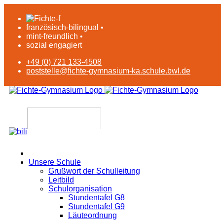
französisch-bilingual •
mint-freundlich •
sozial engagiert
+49 (0) 721 133-4508
poststelle@fichte-gymnasium-ka.schule.bwl.de
Unsere Schule
Grußwort der Schulleitung
Leitbild
Schulorganisation
Stundentafel G8
Stundentafel G9
Läuteordnung