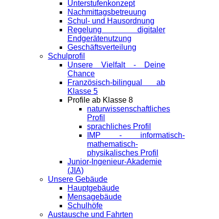
Unterstufenkonzept
Nachmittagsbetreuung
Schul- und Hausordnung
Regelung digitaler
Endgeräte­nutzung
Geschäftsverteilung
Schulprofil
Unsere Vielfalt - Deine
Chance
Französisch-bilingual ab
Klasse 5
Profile ab Klasse 8
naturwissenschaftliches
Profil
sprachliches Profil
IMP - informatisch-
mathematisch-
physikalisches Profil
Junior-Ingenieur-Akademie
(JIA)
Unsere Gebäude
Hauptgebäude
Mensagebäude
Schulhöfe
Austausche und Fahrten