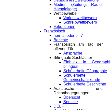
Deutsch als Zweitsprache
Medien (Zeitung, Radio,
Hörspieltage)
Wettbewerbe
Vorlesewettbewerb
Schreibwettbewerb
Exkursionen
Französisch
normal oder bili?
Berichte
Französisch am Tag der
offenen Tür
Ansprache
Bilinguale Sachfächer
Einblick in Géograph
bilingual
Schülerhefte Géographie
Schülerhefte
Gemeinschaftskunde
Schülerhefte Geschichte
Austausche und
Drittortbegegnungen
Übersicht
Berichte
DELF