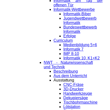
Informatik am Tag der
offenen Tür
Informatik-Wettbewerbe
Informatik-Biber
Jugendwettbewerb
Informatik
Bundeswettbewerb
Informatik
Erfolge
Curriculum
Medienbildung 5+6
Informatik 7
IMP 8-10
Informatik 10, K1+K2
NWT - Naturwissenschaft
und Technik
Beschreibung
Aus dem Unterricht
Ausstattung
CNC-Fräse
3D-Drucker
Handwerkzeuge
Dekupiersäge
Tischbohrmaschine
Lötstation