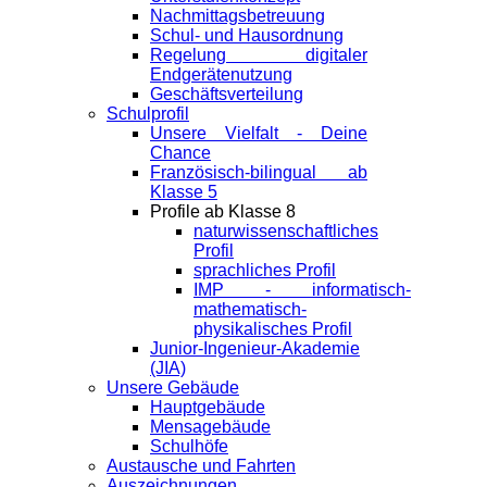
Nachmittagsbetreuung
Schul- und Hausordnung
Regelung digitaler
Endgeräte­nutzung
Geschäftsverteilung
Schulprofil
Unsere Vielfalt - Deine
Chance
Französisch-bilingual ab
Klasse 5
Profile ab Klasse 8
naturwissenschaftliches
Profil
sprachliches Profil
IMP - informatisch-
mathematisch-
physikalisches Profil
Junior-Ingenieur-Akademie
(JIA)
Unsere Gebäude
Hauptgebäude
Mensagebäude
Schulhöfe
Austausche und Fahrten
Auszeichnungen