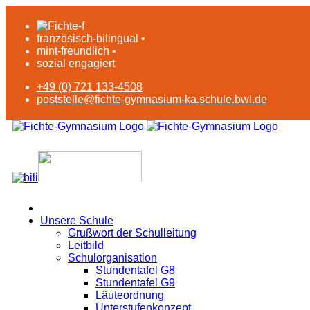
französisch-bilingual •
mint-freundlich •
sozial engagiert
+49 (0) 721 133-4508
poststelle@fichte-gymnasium-ka.schule.bwl.de
Unsere Schule
Grußwort der Schulleitung
Leitbild
Schulorganisation
Stundentafel G8
Stundentafel G9
Läuteordnung
Unterstufenkonzept