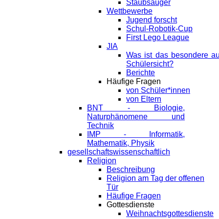
Staubsauger
Wettbewerbe
Jugend forscht
Schul-Robotik-Cup
First Lego League
JIA
Was ist das besondere a
Schülersicht?
Berichte
Häufige Fragen
von Schüler*innen
von Eltern
BNT - Biologie,
Naturphänomene und
Technik
IMP - Informatik,
Mathematik, Physik
gesellschaftswissenschaftlich
Religion
Beschreibung
Religion am Tag der offenen
Tür
Häufige Fragen
Gottesdienste
Weihnachtsgottesdienste