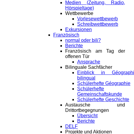
Medien (Zeitung, Radio,
Hörspieltage)
Wettbewerbe
Vorlesewettbewerb
Schreibwettbewerb
Exkursionen
Französisch
normal oder bili?
Berichte
Französisch am Tag der
offenen Tür
Ansprache
Bilinguale Sachfächer
Einblick in Géograph
bilingual
Schülerhefte Géographie
Schülerhefte
Gemeinschaftskunde
Schülerhefte Geschichte
Austausche und
Drittortbegegnungen
Übersicht
Berichte
DELF
Projekte und Aktionen