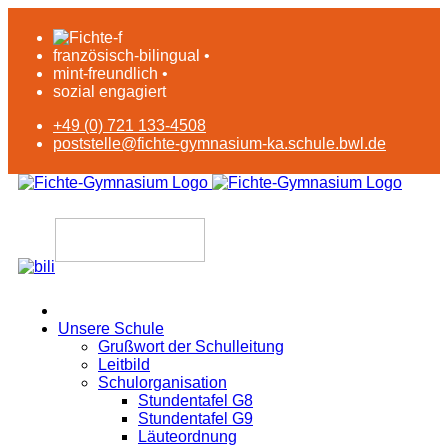
französisch-bilingual •
mint-freundlich •
sozial engagiert
+49 (0) 721 133-4508
poststelle@fichte-gymnasium-ka.schule.bwl.de
Unsere Schule
Grußwort der Schulleitung
Leitbild
Schulorganisation
Stundentafel G8
Stundentafel G9
Läuteordnung