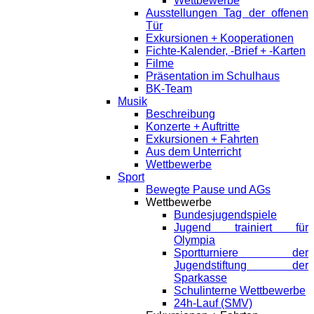
Wettbewerbe
Ausstellungen Tag der offenen
Tür
Exkursionen + Kooperationen
Fichte-Kalender, -Brief + -Karten
Filme
Präsentation im Schulhaus
BK-Team
Musik
Beschreibung
Konzerte + Auftritte
Exkursionen + Fahrten
Aus dem Unterricht
Wettbewerbe
Sport
Bewegte Pause und AGs
Wettbewerbe
Bundesjugendspiele
Jugend trainiert für
Olympia
Sportturniere der
Jugendstiftung der
Sparkasse
Schulinterne Wettbewerbe
24h-Lauf (SMV)