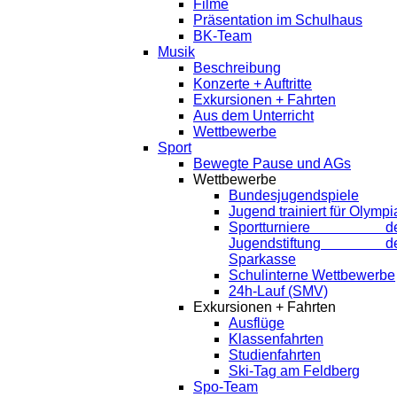
Filme
Präsentation im Schulhaus
BK-Team
Musik
Beschreibung
Konzerte + Auftritte
Exkursionen + Fahrten
Aus dem Unterricht
Wettbewerbe
Sport
Bewegte Pause und AGs
Wettbewerbe
Bundesjugendspiele
Jugend trainiert für Olympi
Sportturniere de
Jugendstiftung de
Sparkasse
Schulinterne Wettbewerbe
24h-Lauf (SMV)
Exkursionen + Fahrten
Ausflüge
Klassenfahrten
Studienfahrten
Ski-Tag am Feldberg
Spo-Team