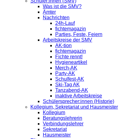
Schüler:innen (SMV)
Was ist die SMV?
Ämter
Nachrichten
24h-Lauf
fichtemagazin
Parties, Feste, Feiern
Arbeitskreise der SMV
AK-tion
fichtemagazin
Fichte rennt!
Hygieneartikel
Merch-AK
Party-AK
Schulfest-AK
Ski-Tag AK
Tanzabend-AK
inaktive Arbeitskreise
Schülersprecher:innen (Historie)
Kollegium, Sekretariat und Hausmeister
Kollegium
Beratungslehrerin
Verbindungslehrer
Sekretariat
Hausmeister