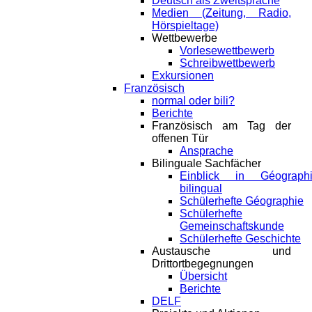
Deutsch als Zweitsprache
Medien (Zeitung, Radio,
Hörspieltage)
Wettbewerbe
Vorlesewettbewerb
Schreibwettbewerb
Exkursionen
Französisch
normal oder bili?
Berichte
Französisch am Tag der
offenen Tür
Ansprache
Bilinguale Sachfächer
Einblick in Géograph
bilingual
Schülerhefte Géographie
Schülerhefte
Gemeinschaftskunde
Schülerhefte Geschichte
Austausche und
Drittortbegegnungen
Übersicht
Berichte
DELF