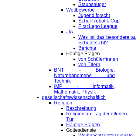
Staubsauger
Wettbewerbe
Jugend forscht
Schul-Robotik-Cup
First Lego League
JIA
Was ist das besondere a
Schülersicht?
Berichte
Häufige Fragen
von Schüler*innen
von Eltern
BNT - Biologie,
Naturphänomene und
Technik
IMP - Informatik,
Mathematik, Physik
gesellschaftswissenschaftlich
Religion
Beschreibung
Religion am Tag der offenen
Tür
Häufige Fragen
Gottesdienste
Weihnachtsgottesdienste