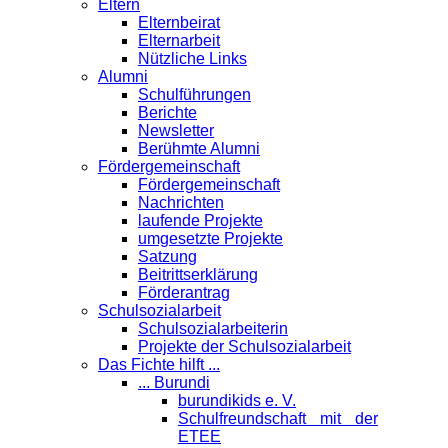
Eltern
Elternbeirat
Elternarbeit
Nützliche Links
Alumni
Schulführungen
Berichte
Newsletter
Berühmte Alumni
Förder­gemeinschaft
Fördergemeinschaft
Nachrichten
laufende Projekte
umgesetzte Projekte
Satzung
Beitrittserklärung
Förderantrag
Schul­sozialarbeit
Schulsozialarbeiterin
Projekte der Schulsozialarbeit
Das Fichte hilft ...
... Burundi
burundikids e. V.
Schulfreundschaft mit der
ETEE