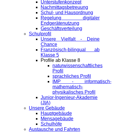
Unterstufenkonzept
Nachmittagsbetreuung
Schul- und Hausordnung
Regelung digitaler
Endgeräte­nutzung
Geschäftsverteilung
Schulprofil
Unsere Vielfalt - Deine
Chance
Französisch-bilingual ab
Klasse 5
Profile ab Klasse 8
naturwissenschaftliches
Profil
sprachliches Profil
IMP - informatisch-
mathematisch-
physikalisches Profil
Junior-Ingenieur-Akademie
(JIA)
Unsere Gebäude
Hauptgebäude
Mensagebäude
Schulhöfe
Austausche und Fahrten