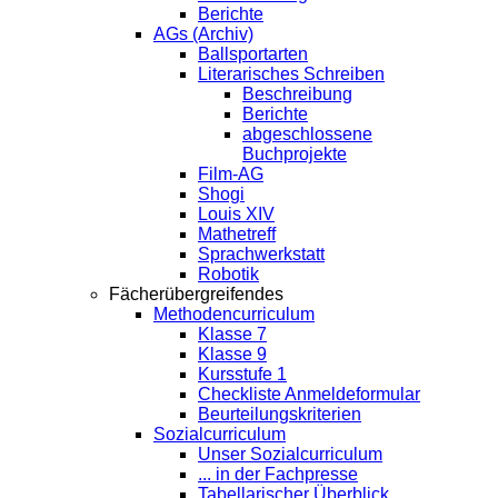
Berichte
AGs (Archiv)
Ballsportarten
Literarisches Schreiben
Beschreibung
Berichte
abgeschlossene
Buchprojekte
Film-AG
Shogi
Louis XIV
Mathetreff
Sprachwerkstatt
Robotik
Fächerübergreifendes
Methodencurriculum
Klasse 7
Klasse 9
Kursstufe 1
Checkliste Anmeldeformular
Beurteilungskriterien
Sozialcurriculum
Unser Sozialcurriculum
... in der Fachpresse
Tabellarischer Überblick