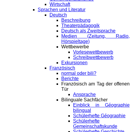
Wirtschaft
Sprachen und Literatur
Deutsch
Beschreibung
Theaterpädagogik
Deutsch als Zweitsprache
Medien (Zeitung, Radio,
Hörspieltage)
Wettbewerbe
Vorlesewettbewerb
Schreibwettbewerb
Exkursionen
Französisch
normal oder bili?
Berichte
Französisch am Tag der offenen
Tür
Ansprache
Bilinguale Sachfächer
Einblick in Géographie
bilingual
Schülerhefte Géographie
Schülerhefte
Gemeinschaftskunde
Schülerhefte Geschichte