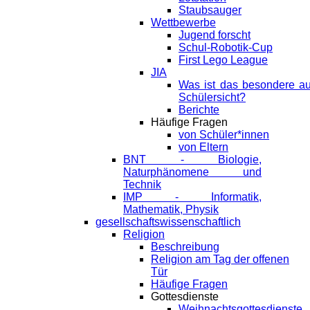
Staubsauger
Wettbewerbe
Jugend forscht
Schul-Robotik-Cup
First Lego League
JIA
Was ist das besondere a
Schülersicht?
Berichte
Häufige Fragen
von Schüler*innen
von Eltern
BNT - Biologie,
Naturphänomene und
Technik
IMP - Informatik,
Mathematik, Physik
gesellschaftswissenschaftlich
Religion
Beschreibung
Religion am Tag der offenen
Tür
Häufige Fragen
Gottesdienste
Weihnachtsgottesdienste