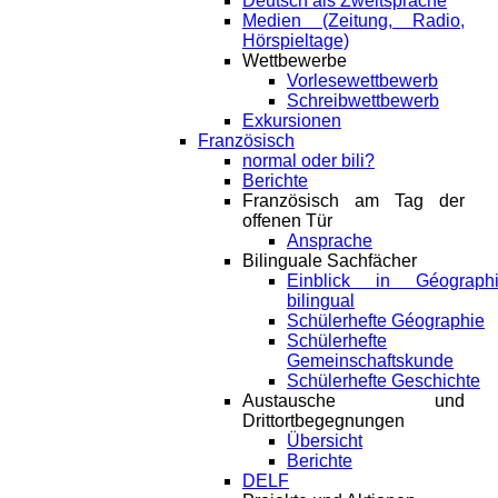
Deutsch als Zweitsprache
Medien (Zeitung, Radio,
Hörspieltage)
Wettbewerbe
Vorlesewettbewerb
Schreibwettbewerb
Exkursionen
Französisch
normal oder bili?
Berichte
Französisch am Tag der
offenen Tür
Ansprache
Bilinguale Sachfächer
Einblick in Géograph
bilingual
Schülerhefte Géographie
Schülerhefte
Gemeinschaftskunde
Schülerhefte Geschichte
Austausche und
Drittortbegegnungen
Übersicht
Berichte
DELF