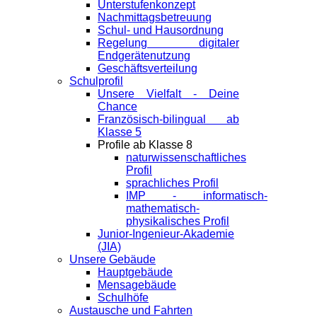
Unterstufenkonzept
Nachmittagsbetreuung
Schul- und Hausordnung
Regelung digitaler
Endgeräte­nutzung
Geschäftsverteilung
Schulprofil
Unsere Vielfalt - Deine
Chance
Französisch-bilingual ab
Klasse 5
Profile ab Klasse 8
naturwissenschaftliches
Profil
sprachliches Profil
IMP - informatisch-
mathematisch-
physikalisches Profil
Junior-Ingenieur-Akademie
(JIA)
Unsere Gebäude
Hauptgebäude
Mensagebäude
Schulhöfe
Austausche und Fahrten