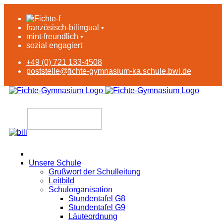
französisch-bilingual •
mint-freundlich •
sozial engagiert
+49 (0) 721 133-4508
poststelle@fichte-gymnasium-ka.schule.bwl.de
Unsere Schule
Grußwort der Schulleitung
Leitbild
Schulorganisation
Stundentafel G8
Stundentafel G9
Läuteordnung