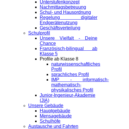
Unterstufenkonzept
Nachmittagsbetreuung
Schul- und Hausordnung
Regelung digitaler
Endgeräte­nutzung
Geschäftsverteilung
Schulprofil
Unsere Vielfalt - Deine
Chance
Französisch-bilingual ab
Klasse 5
Profile ab Klasse 8
naturwissenschaftliches
Profil
sprachliches Profil
IMP - informatisch-
mathematisch-
physikalisches Profil
Junior-Ingenieur-Akademie
(JIA)
Unsere Gebäude
Hauptgebäude
Mensagebäude
Schulhöfe
Austausche und Fahrten