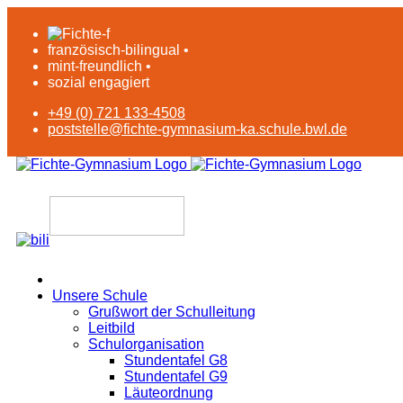
französisch-bilingual •
mint-freundlich •
sozial engagiert
+49 (0) 721 133-4508
poststelle@fichte-gymnasium-ka.schule.bwl.de
Unsere Schule
Grußwort der Schulleitung
Leitbild
Schulorganisation
Stundentafel G8
Stundentafel G9
Läuteordnung