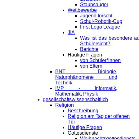
Staubsauger
Wettbewerbe
Jugend forscht
Schul-Robotik-Cup
First Lego League
JIA
Was ist das besondere a
Schülersicht?
Berichte
Häufige Fragen
von Schüler*innen
von Eltern
BNT - Biologie,
Naturphänomene und
Technik
IMP - Informatik,
Mathematik, Physik
gesellschaftswissenschaftlich
Religion
Beschreibung
Religion am Tag der offenen
Tür
Häufige Fragen
Gottesdienste
Weihnachtsgottesdienste