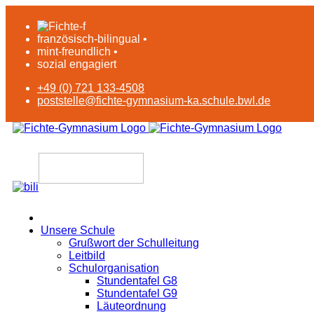
französisch-bilingual •
mint-freundlich •
sozial engagiert
+49 (0) 721 133-4508
poststelle@fichte-gymnasium-ka.schule.bwl.de
Unsere Schule
Grußwort der Schulleitung
Leitbild
Schulorganisation
Stundentafel G8
Stundentafel G9
Läuteordnung