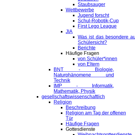
Staubsauger
Wettbewerbe
Jugend forscht
Schul-Robotik-Cup
First Lego League
JIA
Was ist das besondere a
Schülersicht?
Berichte
Häufige Fragen
von Schüler*innen
von Eltern
BNT - Biologie,
Naturphänomene und
Technik
IMP - Informatik,
Mathematik, Physik
gesellschaftswissenschaftlich
Religion
Beschreibung
Religion am Tag der offenen
Tür
Häufige Fragen
Gottesdienste
Weihnachtsgottesdienste