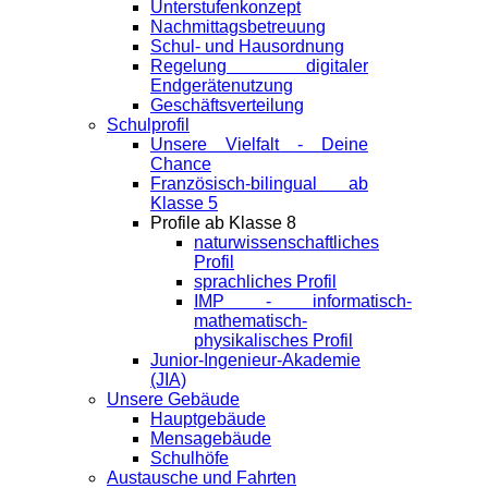
Unterstufenkonzept
Nachmittagsbetreuung
Schul- und Hausordnung
Regelung digitaler
Endgeräte­nutzung
Geschäftsverteilung
Schulprofil
Unsere Vielfalt - Deine
Chance
Französisch-bilingual ab
Klasse 5
Profile ab Klasse 8
naturwissenschaftliches
Profil
sprachliches Profil
IMP - informatisch-
mathematisch-
physikalisches Profil
Junior-Ingenieur-Akademie
(JIA)
Unsere Gebäude
Hauptgebäude
Mensagebäude
Schulhöfe
Austausche und Fahrten