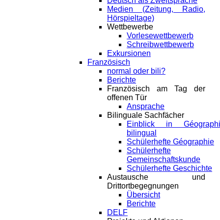
Deutsch als Zweitsprache
Medien (Zeitung, Radio,
Hörspieltage)
Wettbewerbe
Vorlesewettbewerb
Schreibwettbewerb
Exkursionen
Französisch
normal oder bili?
Berichte
Französisch am Tag der
offenen Tür
Ansprache
Bilinguale Sachfächer
Einblick in Géograph
bilingual
Schülerhefte Géographie
Schülerhefte
Gemeinschaftskunde
Schülerhefte Geschichte
Austausche und
Drittortbegegnungen
Übersicht
Berichte
DELF