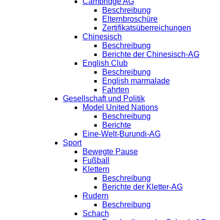
Cambridge AG
Beschreibung
Elternbroschüre
Zertifikatsüberreichungen
Chinesisch
Beschreibung
Berichte der Chinesisch-AG
English Club
Beschreibung
English marmalade
Fahrten
Gesellschaft und Politik
Model United Nations
Beschreibung
Berichte
Eine-Welt-Burundi-AG
Sport
Bewegte Pause
Fußball
Klettern
Beschreibung
Berichte der Kletter-AG
Rudern
Beschreibung
Schach