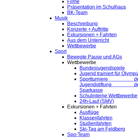
Filme
Präsentation im Schulhaus
BK-Team
Musik
Beschreibung
Konzerte + Auftritte
Exkursionen + Fahrten
Aus dem Unterricht
Wettbewerbe
Sport
Bewegte Pause und AGs
Wettbewerbe
Bundesjugendspiele
Jugend trainiert für Olympi
Sportturniere de
Jugendstiftung de
Sparkasse
Schulinterne Wettbewerbe
24h-Lauf (SMV)
Exkursionen + Fahrten
Ausflüge
Klassenfahrten
Studienfahrten
Ski-Tag am Feldberg
Spo-Team