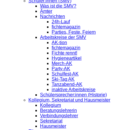
Schüler:innen (SMV)
Was ist die SMV?
Ämter
Nachrichten
24h-Lauf
fichtemagazin
Parties, Feste, Feiern
Arbeitskreise der SMV
AK-tion
fichtemagazin
Fichte rennt!
Hygieneartikel
Merch-AK
Party-AK
Schulfest-AK
Ski-Tag AK
Tanzabend-AK
inaktive Arbeitskreise
Schülersprecher:innen (Historie)
Kollegium, Sekretariat und Hausmeister
Kollegium
Beratungslehrerin
Verbindungslehrer
Sekretariat
Hausmeister