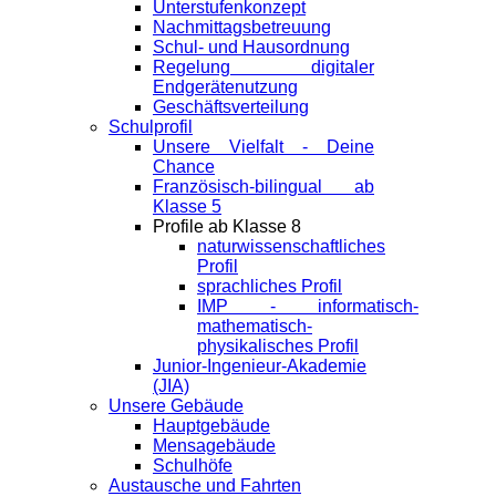
Unterstufenkonzept
Nachmittagsbetreuung
Schul- und Hausordnung
Regelung digitaler
Endgeräte­nutzung
Geschäftsverteilung
Schulprofil
Unsere Vielfalt - Deine
Chance
Französisch-bilingual ab
Klasse 5
Profile ab Klasse 8
naturwissenschaftliches
Profil
sprachliches Profil
IMP - informatisch-
mathematisch-
physikalisches Profil
Junior-Ingenieur-Akademie
(JIA)
Unsere Gebäude
Hauptgebäude
Mensagebäude
Schulhöfe
Austausche und Fahrten