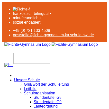
französisch-bilingual •
mint-freundlich •
sozial engagiert
+49 (0) 721 133-4508
poststelle@fichte-gymnasium-ka.schule.bwl.de
Unsere Schule
Grußwort der Schulleitung
Leitbild
Schulorganisation
Stundentafel G8
Stundentafel G9
Läuteordnung