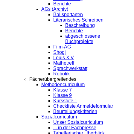
Berichte
AGs (Archiv)
Ballsportarten
Literarisches Schreiben
Beschreibung
Berichte
abgeschlossene
Buchprojekte
Film-AG
Shogi
Louis XIV
Mathetreff
Sprachwerkstatt
Robotik
Fächerübergreifendes
Methodencurriculum
Klasse 7
Klasse 9
Kursstufe 1
Checkliste Anmeldeformular
Beurteilungskriterien
Sozialcurriculum
Unser Sozialcurriculum
... in der Fachpresse
Tabellarischer Überblick