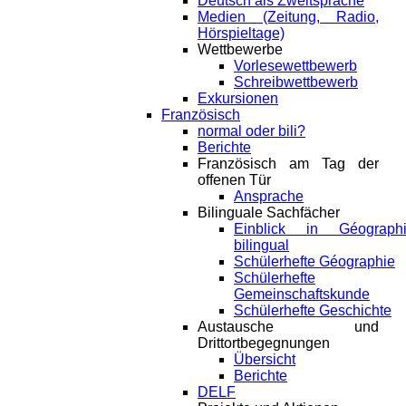
Deutsch als Zweitsprache
Medien (Zeitung, Radio,
Hörspieltage)
Wettbewerbe
Vorlesewettbewerb
Schreibwettbewerb
Exkursionen
Französisch
normal oder bili?
Berichte
Französisch am Tag der
offenen Tür
Ansprache
Bilinguale Sachfächer
Einblick in Géograph
bilingual
Schülerhefte Géographie
Schülerhefte
Gemeinschaftskunde
Schülerhefte Geschichte
Austausche und
Drittortbegegnungen
Übersicht
Berichte
DELF