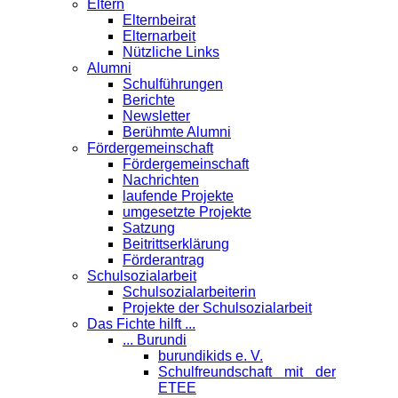
Eltern
Elternbeirat
Elternarbeit
Nützliche Links
Alumni
Schulführungen
Berichte
Newsletter
Berühmte Alumni
Förder­gemeinschaft
Fördergemeinschaft
Nachrichten
laufende Projekte
umgesetzte Projekte
Satzung
Beitrittserklärung
Förderantrag
Schul­sozialarbeit
Schulsozialarbeiterin
Projekte der Schulsozialarbeit
Das Fichte hilft ...
... Burundi
burundikids e. V.
Schulfreundschaft mit der
ETEE