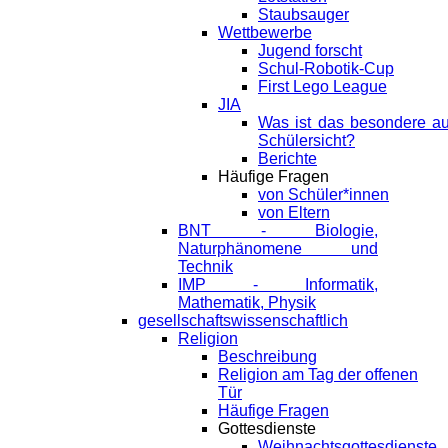
Staubsauger
Wettbewerbe
Jugend forscht
Schul-Robotik-Cup
First Lego League
JIA
Was ist das besondere a
Schülersicht?
Berichte
Häufige Fragen
von Schüler*innen
von Eltern
BNT - Biologie,
Naturphänomene und
Technik
IMP - Informatik,
Mathematik, Physik
gesellschaftswissenschaftlich
Religion
Beschreibung
Religion am Tag der offenen
Tür
Häufige Fragen
Gottesdienste
Weihnachtsgottesdienste