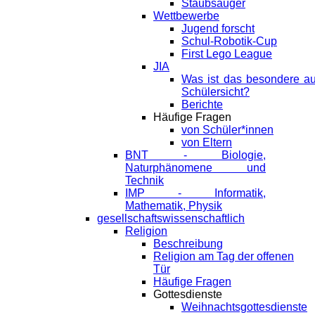
Staubsauger
Wettbewerbe
Jugend forscht
Schul-Robotik-Cup
First Lego League
JIA
Was ist das besondere a
Schülersicht?
Berichte
Häufige Fragen
von Schüler*innen
von Eltern
BNT - Biologie,
Naturphänomene und
Technik
IMP - Informatik,
Mathematik, Physik
gesellschaftswissenschaftlich
Religion
Beschreibung
Religion am Tag der offenen
Tür
Häufige Fragen
Gottesdienste
Weihnachtsgottesdienste