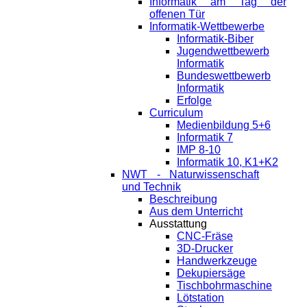
Informatik am Tag der
offenen Tür
Informatik-Wettbewerbe
Informatik-Biber
Jugendwettbewerb
Informatik
Bundeswettbewerb
Informatik
Erfolge
Curriculum
Medienbildung 5+6
Informatik 7
IMP 8-10
Informatik 10, K1+K2
NWT - Naturwissenschaft
und Technik
Beschreibung
Aus dem Unterricht
Ausstattung
CNC-Fräse
3D-Drucker
Handwerkzeuge
Dekupiersäge
Tischbohrmaschine
Lötstation