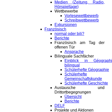
Medien (Zeitung, Radio,
Hörspieltage)
Wettbewerbe
Vorlesewettbewerb
Schreibwettbewerb
Exkursionen
Französisch
normal oder bili?
Berichte
Französisch am Tag der
offenen Tür
Ansprache
Bilinguale Sachfächer
Einblick in Géograph
bilingual
Schülerhefte Géographie
Schülerhefte
Gemeinschaftskunde
Schülerhefte Geschichte
Austausche und
Drittortbegegnungen
Übersicht
Berichte
DELF
Projekte und Aktionen