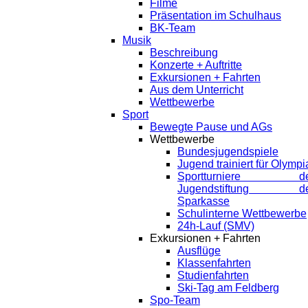
Filme
Präsentation im Schulhaus
BK-Team
Musik
Beschreibung
Konzerte + Auftritte
Exkursionen + Fahrten
Aus dem Unterricht
Wettbewerbe
Sport
Bewegte Pause und AGs
Wettbewerbe
Bundesjugendspiele
Jugend trainiert für Olympi
Sportturniere de
Jugendstiftung de
Sparkasse
Schulinterne Wettbewerbe
24h-Lauf (SMV)
Exkursionen + Fahrten
Ausflüge
Klassenfahrten
Studienfahrten
Ski-Tag am Feldberg
Spo-Team