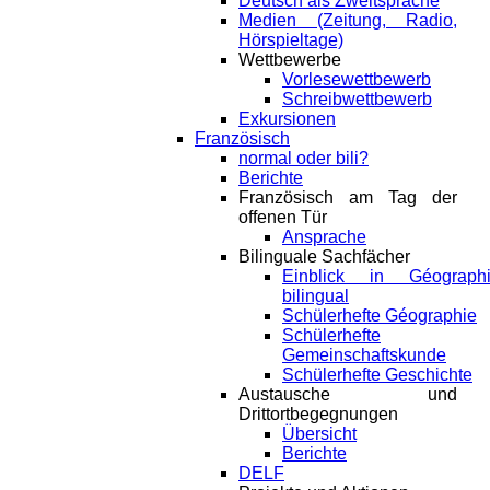
Deutsch als Zweitsprache
Medien (Zeitung, Radio,
Hörspieltage)
Wettbewerbe
Vorlesewettbewerb
Schreibwettbewerb
Exkursionen
Französisch
normal oder bili?
Berichte
Französisch am Tag der
offenen Tür
Ansprache
Bilinguale Sachfächer
Einblick in Géograph
bilingual
Schülerhefte Géographie
Schülerhefte
Gemeinschaftskunde
Schülerhefte Geschichte
Austausche und
Drittortbegegnungen
Übersicht
Berichte
DELF