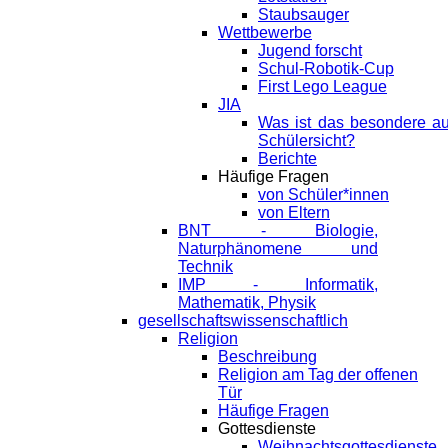
Staubsauger
Wettbewerbe
Jugend forscht
Schul-Robotik-Cup
First Lego League
JIA
Was ist das besondere a
Schülersicht?
Berichte
Häufige Fragen
von Schüler*innen
von Eltern
BNT - Biologie,
Naturphänomene und
Technik
IMP - Informatik,
Mathematik, Physik
gesellschaftswissenschaftlich
Religion
Beschreibung
Religion am Tag der offenen
Tür
Häufige Fragen
Gottesdienste
Weihnachtsgottesdienste