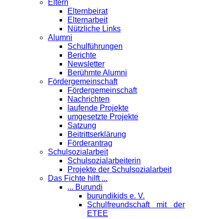
Eltern
Elternbeirat
Elternarbeit
Nützliche Links
Alumni
Schulführungen
Berichte
Newsletter
Berühmte Alumni
Förder­gemeinschaft
Fördergemeinschaft
Nachrichten
laufende Projekte
umgesetzte Projekte
Satzung
Beitrittserklärung
Förderantrag
Schul­sozialarbeit
Schulsozialarbeiterin
Projekte der Schulsozialarbeit
Das Fichte hilft ...
... Burundi
burundikids e. V.
Schulfreundschaft mit der
ETEE