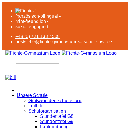
französisch-bilingual •
mint-freundlich •
sozial engagiert
+49 (0) 721 133-4508
poststelle@fichte-gymnasium-ka.schule.bwl.de
Unsere Schule
Grußwort der Schulleitung
Leitbild
Schulorganisation
Stundentafel G8
Stundentafel G9
Läuteordnung