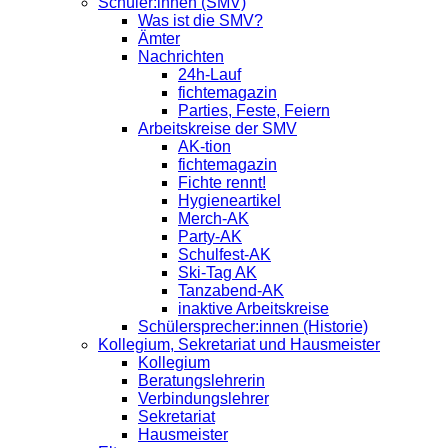
Schüler:innen (SMV)
Was ist die SMV?
Ämter
Nachrichten
24h-Lauf
fichtemagazin
Parties, Feste, Feiern
Arbeitskreise der SMV
AK-tion
fichtemagazin
Fichte rennt!
Hygieneartikel
Merch-AK
Party-AK
Schulfest-AK
Ski-Tag AK
Tanzabend-AK
inaktive Arbeitskreise
Schülersprecher:innen (Historie)
Kollegium, Sekretariat und Hausmeister
Kollegium
Beratungslehrerin
Verbindungslehrer
Sekretariat
Hausmeister