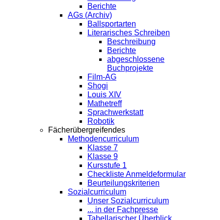
Berichte
AGs (Archiv)
Ballsportarten
Literarisches Schreiben
Beschreibung
Berichte
abgeschlossene
Buchprojekte
Film-AG
Shogi
Louis XIV
Mathetreff
Sprachwerkstatt
Robotik
Fächerübergreifendes
Methodencurriculum
Klasse 7
Klasse 9
Kursstufe 1
Checkliste Anmeldeformular
Beurteilungskriterien
Sozialcurriculum
Unser Sozialcurriculum
... in der Fachpresse
Tabellarischer Überblick