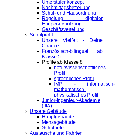
Unterstufenkonzept
Nachmittagsbetreuung
Schul- und Hausordnung
Regelung digitaler
Endgeräte­nutzung
Geschäftsverteilung
Schulprofil
Unsere Vielfalt - Deine
Chance
Französisch-bilingual ab
Klasse 5
Profile ab Klasse 8
naturwissenschaftliches
Profil
sprachliches Profil
IMP - informatisch-
mathematisch-
physikalisches Profil
Junior-Ingenieur-Akademie
(JIA)
Unsere Gebäude
Hauptgebäude
Mensagebäude
Schulhöfe
Austausche und Fahrten