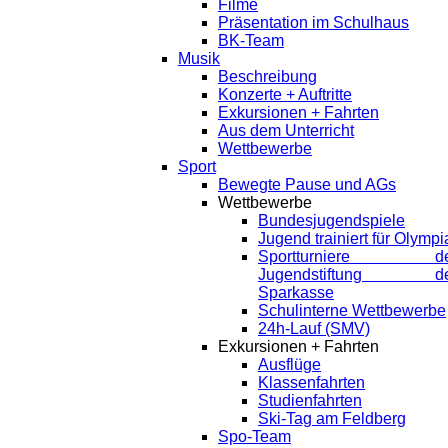
Filme
Präsentation im Schulhaus
BK-Team
Musik
Beschreibung
Konzerte + Auftritte
Exkursionen + Fahrten
Aus dem Unterricht
Wettbewerbe
Sport
Bewegte Pause und AGs
Wettbewerbe
Bundesjugendspiele
Jugend trainiert für Olympi
Sportturniere de
Jugendstiftung de
Sparkasse
Schulinterne Wettbewerbe
24h-Lauf (SMV)
Exkursionen + Fahrten
Ausflüge
Klassenfahrten
Studienfahrten
Ski-Tag am Feldberg
Spo-Team