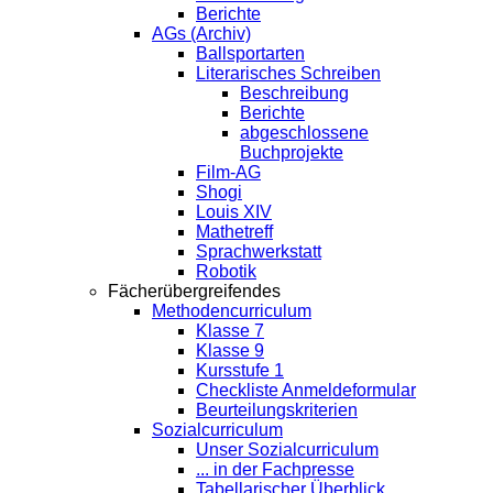
Berichte
AGs (Archiv)
Ballsportarten
Literarisches Schreiben
Beschreibung
Berichte
abgeschlossene
Buchprojekte
Film-AG
Shogi
Louis XIV
Mathetreff
Sprachwerkstatt
Robotik
Fächerübergreifendes
Methodencurriculum
Klasse 7
Klasse 9
Kursstufe 1
Checkliste Anmeldeformular
Beurteilungskriterien
Sozialcurriculum
Unser Sozialcurriculum
... in der Fachpresse
Tabellarischer Überblick