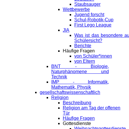
Staubsauger
Wettbewerbe
Jugend forscht
Schul-Robotik-Cup
First Lego League
JIA
Was ist das besondere a
Schülersicht?
Berichte
Häufige Fragen
von Schüler*innen
von Eltern
BNT - Biologie,
Naturphänomene und
Technik
IMP - Informatik,
Mathematik, Physik
gesellschaftswissenschaftlich
Religion
Beschreibung
Religion am Tag der offenen
Tür
Häufige Fragen
Gottesdienste
Weihnachtsgottesdienste