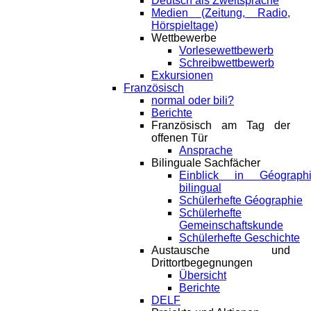
Deutsch als Zweitsprache
Medien (Zeitung, Radio,
Hörspieltage)
Wettbewerbe
Vorlesewettbewerb
Schreibwettbewerb
Exkursionen
Französisch
normal oder bili?
Berichte
Französisch am Tag der
offenen Tür
Ansprache
Bilinguale Sachfächer
Einblick in Géograph
bilingual
Schülerhefte Géographie
Schülerhefte
Gemeinschaftskunde
Schülerhefte Geschichte
Austausche und
Drittortbegegnungen
Übersicht
Berichte
DELF