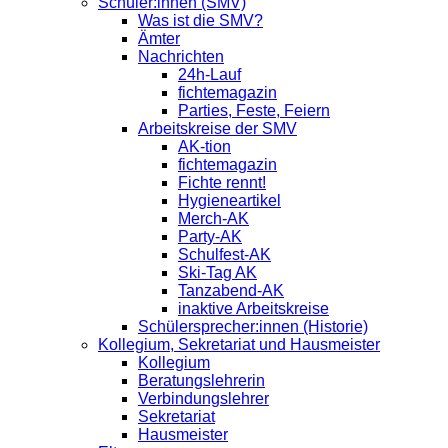
Schüler:innen (SMV)
Was ist die SMV?
Ämter
Nachrichten
24h-Lauf
fichtemagazin
Parties, Feste, Feiern
Arbeitskreise der SMV
AK-tion
fichtemagazin
Fichte rennt!
Hygieneartikel
Merch-AK
Party-AK
Schulfest-AK
Ski-Tag AK
Tanzabend-AK
inaktive Arbeitskreise
Schülersprecher:innen (Historie)
Kollegium, Sekretariat und Hausmeister
Kollegium
Beratungslehrerin
Verbindungslehrer
Sekretariat
Hausmeister