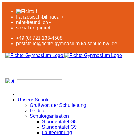
französisch-bilingual •
mint-freundlich •
sozial engagiert
+49 (0) 721 133-4508
poststelle@fichte-gymnasium-ka.schule.bwl.de
Unsere Schule
Grußwort der Schulleitung
Leitbild
Schulorganisation
Stundentafel G8
Stundentafel G9
Läuteordnung