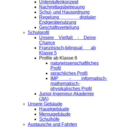
Unterstufenkonzept
Nachmittagsbetreuung
Schul- und Hausordnung
Regelung digitaler
Endgeräte­nutzung
Geschäftsverteilung
Schulprofil
Unsere Vielfalt - Deine
Chance
Französisch-bilingual ab
Klasse 5
Profile ab Klasse 8
naturwissenschaftliches
Profil
sprachliches Profil
IMP - informatisch-
mathematisch-
physikalisches Profil
Junior-Ingenieur-Akademie
(JIA)
Unsere Gebäude
Hauptgebäude
Mensagebäude
Schulhöfe
Austausche und Fahrten