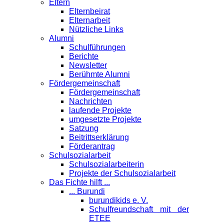
Eltern
Elternbeirat
Elternarbeit
Nützliche Links
Alumni
Schulführungen
Berichte
Newsletter
Berühmte Alumni
Förder­gemeinschaft
Fördergemeinschaft
Nachrichten
laufende Projekte
umgesetzte Projekte
Satzung
Beitrittserklärung
Förderantrag
Schul­sozialarbeit
Schulsozialarbeiterin
Projekte der Schulsozialarbeit
Das Fichte hilft ...
... Burundi
burundikids e. V.
Schulfreundschaft mit der
ETEE