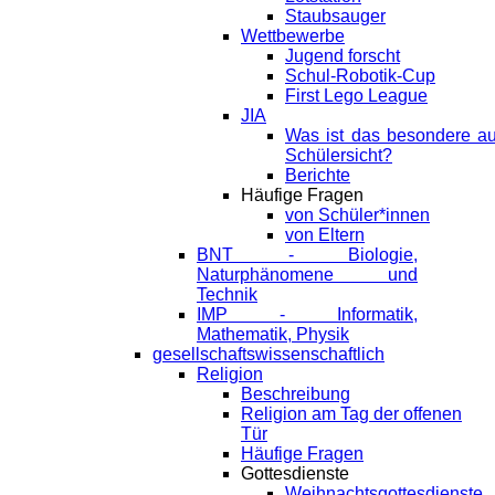
Staubsauger
Wettbewerbe
Jugend forscht
Schul-Robotik-Cup
First Lego League
JIA
Was ist das besondere a
Schülersicht?
Berichte
Häufige Fragen
von Schüler*innen
von Eltern
BNT - Biologie,
Naturphänomene und
Technik
IMP - Informatik,
Mathematik, Physik
gesellschaftswissenschaftlich
Religion
Beschreibung
Religion am Tag der offenen
Tür
Häufige Fragen
Gottesdienste
Weihnachtsgottesdienste