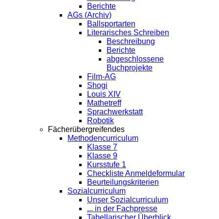
Berichte
AGs (Archiv)
Ballsportarten
Literarisches Schreiben
Beschreibung
Berichte
abgeschlossene
Buchprojekte
Film-AG
Shogi
Louis XIV
Mathetreff
Sprachwerkstatt
Robotik
Fächerübergreifendes
Methodencurriculum
Klasse 7
Klasse 9
Kursstufe 1
Checkliste Anmeldeformular
Beurteilungskriterien
Sozialcurriculum
Unser Sozialcurriculum
... in der Fachpresse
Tabellarischer Überblick