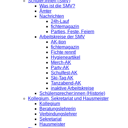
Schüler:innen (SMV)
Was ist die SMV?
Ämter
Nachrichten
24h-Lauf
fichtemagazin
Parties, Feste, Feiern
Arbeitskreise der SMV
AK-tion
fichtemagazin
Fichte rennt!
Hygieneartikel
Merch-AK
Party-AK
Schulfest-AK
Ski-Tag AK
Tanzabend-AK
inaktive Arbeitskreise
Schülersprecher:innen (Historie)
Kollegium, Sekretariat und Hausmeister
Kollegium
Beratungslehrerin
Verbindungslehrer
Sekretariat
Hausmeister