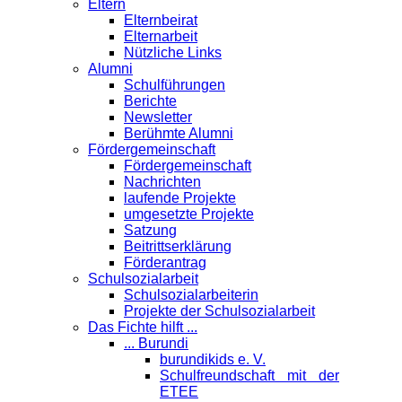
Eltern
Elternbeirat
Elternarbeit
Nützliche Links
Alumni
Schulführungen
Berichte
Newsletter
Berühmte Alumni
Förder­gemeinschaft
Fördergemeinschaft
Nachrichten
laufende Projekte
umgesetzte Projekte
Satzung
Beitrittserklärung
Förderantrag
Schul­sozialarbeit
Schulsozialarbeiterin
Projekte der Schulsozialarbeit
Das Fichte hilft ...
... Burundi
burundikids e. V.
Schulfreundschaft mit der
ETEE