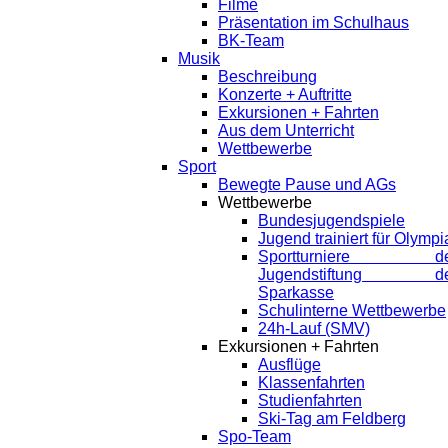
Filme
Präsentation im Schulhaus
BK-Team
Musik
Beschreibung
Konzerte + Auftritte
Exkursionen + Fahrten
Aus dem Unterricht
Wettbewerbe
Sport
Bewegte Pause und AGs
Wettbewerbe
Bundesjugendspiele
Jugend trainiert für Olympi
Sportturniere de
Jugendstiftung de
Sparkasse
Schulinterne Wettbewerbe
24h-Lauf (SMV)
Exkursionen + Fahrten
Ausflüge
Klassenfahrten
Studienfahrten
Ski-Tag am Feldberg
Spo-Team