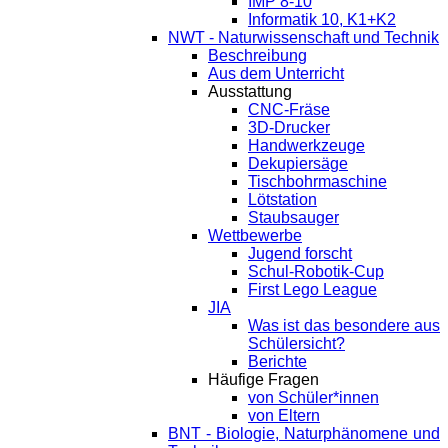
IMP 8-10
Informatik 10, K1+K2
NWT - Naturwissenschaft und Technik
Beschreibung
Aus dem Unterricht
Ausstattung
CNC-Fräse
3D-Drucker
Handwerkzeuge
Dekupiersäge
Tischbohrmaschine
Lötstation
Staubsauger
Wettbewerbe
Jugend forscht
Schul-Robotik-Cup
First Lego League
JIA
Was ist das besondere aus
Schülersicht?
Berichte
Häufige Fragen
von Schüler*innen
von Eltern
BNT - Biologie, Naturphänomene und