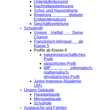
Unterstufenkonzept
Nachmittagsbetreuung
Schul- und Hausordnung
Regelung digitaler
Endgeräte­nutzung
Geschäftsverteilung
Schulprofil
Unsere Vielfalt - Deine
Chance
Französisch-bilingual ab
Klasse 5
Profile ab Klasse 8
naturwissenschaftliches
Profil
sprachliches Profil
IMP - informatisch-
mathematisch-
physikalisches Profil
Junior-Ingenieur-Akademie
(JIA)
Unsere Gebäude
Hauptgebäude
Mensagebäude
Schulhöfe
Austausche und Fahrten