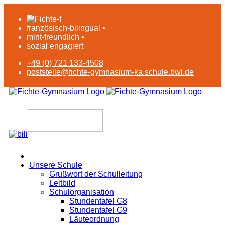
französisch-bilingual •
mint-freundlich •
sozial engagiert
+49 (0) 721 133-4508
poststelle@fichte-gymnasium-ka.schule.bwl.de
Unsere Schule
Grußwort der Schulleitung
Leitbild
Schulorganisation
Stundentafel G8
Stundentafel G9
Läuteordnung