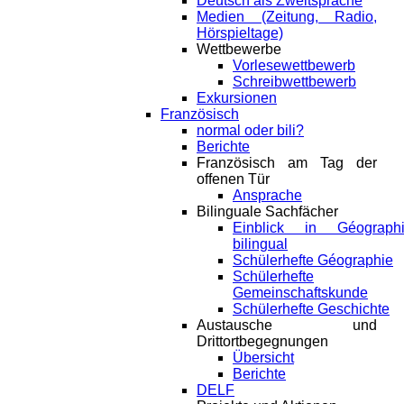
Deutsch als Zweitsprache
Medien (Zeitung, Radio,
Hörspieltage)
Wettbewerbe
Vorlesewettbewerb
Schreibwettbewerb
Exkursionen
Französisch
normal oder bili?
Berichte
Französisch am Tag der
offenen Tür
Ansprache
Bilinguale Sachfächer
Einblick in Géograph
bilingual
Schülerhefte Géographie
Schülerhefte
Gemeinschaftskunde
Schülerhefte Geschichte
Austausche und
Drittortbegegnungen
Übersicht
Berichte
DELF