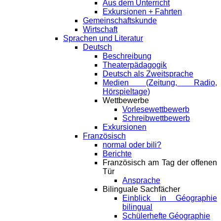
Aus dem Unterricht
Exkursionen + Fahrten
Gemeinschaftskunde
Wirtschaft
Sprachen und Literatur
Deutsch
Beschreibung
Theaterpädagogik
Deutsch als Zweitsprache
Medien (Zeitung, Radio,
Hörspieltage)
Wettbewerbe
Vorlesewettbewerb
Schreibwettbewerb
Exkursionen
Französisch
normal oder bili?
Berichte
Französisch am Tag der offenen
Tür
Ansprache
Bilinguale Sachfächer
Einblick in Géographie
bilingual
Schülerhefte Géographie